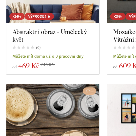
-24%
VÝPRODEJ 🔥
-26%
VÝP
Abstraktní obraz - Umělecký
Mozaikov
květ
Vitrážní
(
0
)
Můžete mít doma už o 3 pracovní dny
Můžete mít 
469 Kč
609 
619 Kč
od
od
1