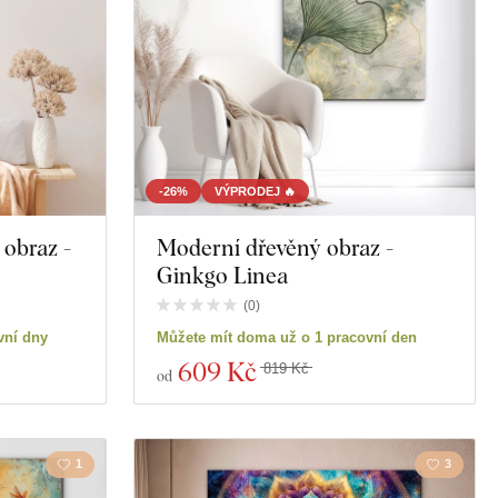
-26%
VÝPRODEJ 🔥
 obraz -
Moderní dřevěný obraz -
Ginkgo Linea
(
0
)
vní dny
Můžete mít doma už o 1 pracovní den
609 Kč
819 Kč
od
1
3