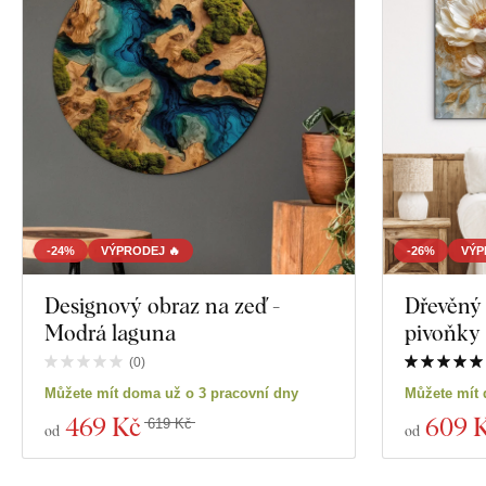
-24%
VÝPRODEJ 🔥
-26%
VÝP
Designový obraz na zeď -
Dřevěný 
Modrá laguna
pivoňky
(
0
)
Můžete mít doma už o 3 pracovní dny
Můžete mít 
469 Kč
609 
619 Kč
od
od