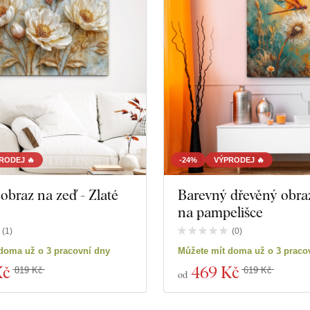
RODEJ 🔥
-24%
VÝPRODEJ 🔥
obraz na zeď - Zlaté
Barevný dřevěný obra
na pampelišce
(
1
)
(
0
)
doma už o 3 pracovní dny
Můžete mít doma už o 3 praco
Kč
469 Kč
819 Kč
619 Kč
od