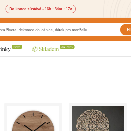
Do konce zůstává -
16h
:
34m
:
15v
Hl
Nové
do -50%
inky
📦 Skladem