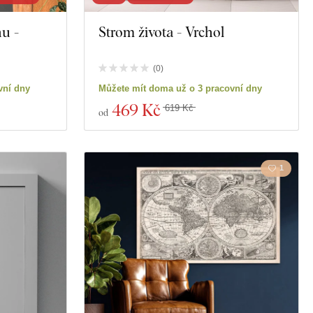
u -
Strom života - Vrchol
ictví
Motorky
Vzdělání
(
0
)
vní dny
Můžete mít doma už o 3 pracovní dny
Spiritualita
469 Kč
619 Kč
od
a
1