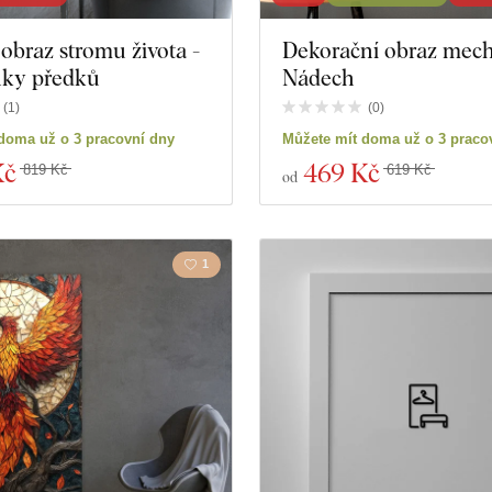
obraz stromu života -
Dekorační obraz mech
Hudba
Námořn
ky předků
Nádech
Vesmír
Sport
(
1
)
(
0
)
doma už o 3 pracovní dny
Můžete mít doma už o 3 praco
Hry
Portrét
Kč
469 Kč
819 Kč
619 Kč
od
Osobnosti
Svatb
1
roduktů
Zavřít filtr