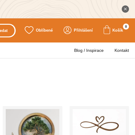
0
Oblíbené
Přihlášení
Košík
edat
Blog / Inspirace
Kontakt