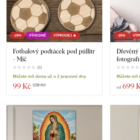
-29%
VÝHODNĚ
VÝPRODEJ 🔥
-26%
VÝP
Fotbalový podtácek pod půllitr
Dřevěný
- Míč
fotografi
(
0
)
Můžete mít doma už o 2 pracovní dny
Můžete mít 
99 Kč
699 
139 Kč
od