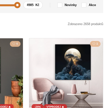
Novinky
Akce
Auto / Motorka
Zobrazeno 2658 produktů
zmus
Citát / Nápis
6
1
y
Krajina
Láska
la
Mapa
a
Polygonal
Sovy
Zvíře
ODEJ 🔥
-24%
VÝPRODEJ 🔥