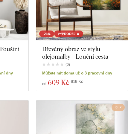
-26%
VÝPRODEJ 🔥
 Pouštní
Dřevěný obraz ve stylu
olejomalby - Louční cesta
(
0
)
vní dny
Můžete mít doma už o 3 pracovní dny
609 Kč
819 Kč
od
2