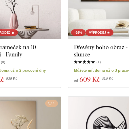
RODEJ 🔥
-26%
VÝPRODEJ 🔥
 rámeček na 10
Dřevěný boho obraz -
í - Family
slunce
(
0
)
(
1
)
doma už o 2 pracovní dny
Můžete mít doma už o 3 praco
Kč
609 Kč
939 Kč
819 Kč
od
1