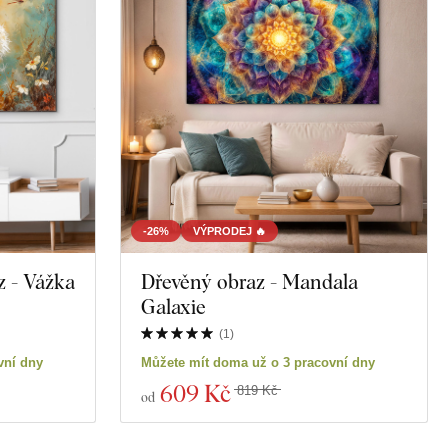
-26%
VÝPRODEJ 🔥
z - Vážka
Dřevěný obraz - Mandala
Galaxie
(
1
)
vní dny
Můžete mít doma už o 3 pracovní dny
609 Kč
819 Kč
od