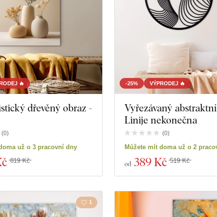
RODEJ 🔥
-25%
VÝPRODEJ 🔥
stický dřevěný obraz -
Vyřezávaný abstraktní
Linije nekonečna
(
0
)
(
0
)
doma už o 3 pracovní dny
Můžete mít doma už o 2 praco
Kč
389 Kč
819 Kč
519 Kč
od
1