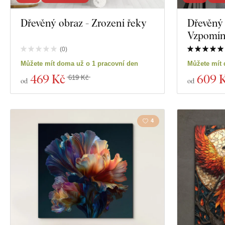
Exkluzivita
Dřevěný obraz - Zrození řeky
Dřevěný 
Motivace
Vzpomín
Materiál
Hmyz
(
0
)
Můžete mít doma už o 1 pracovní den
Můžete mít 
Hloubka
Film
469 Kč
609 
619 Kč
od
od
Jídlo a nápoje
4
Zobrazit 2658 p