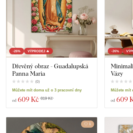
-26%
VÝPRODEJ 🔥
-26%
VÝP
Dřevěný obraz - Guadalupská
Minimali
Panna Maria
Vázy
(
0
)
Můžete mít doma už o 3 pracovní dny
Můžete mít 
609 Kč
609 
819 Kč
od
od
1