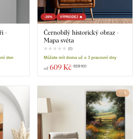
-26%
VÝPRODEJ 🔥
í -
Černobílý historický obraz -
Mapa světa
(
0
)
vní den
Můžete mít doma už o 3 pracovní dny
609 Kč
819 Kč
od
5