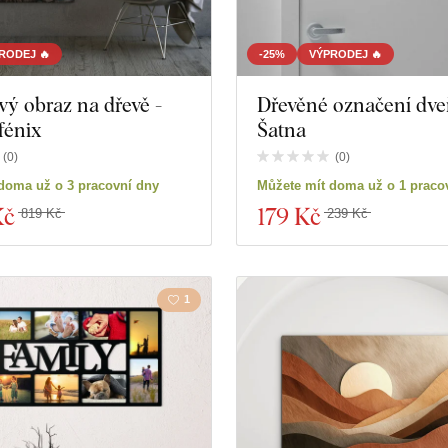
RODEJ 🔥
-25%
VÝPRODEJ 🔥
ý obraz na dřevě -
Dřevěné označení dveř
 fénix
Šatna
(
0
)
(
0
)
doma už o 3 pracovní dny
Můžete mít doma už o 1 praco
Kč
179 Kč
819 Kč
239 Kč
1