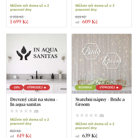
Můžete mít doma už o 2
Můžete mít doma už o 3
pracovní dny
pracovní dny
2 259 Kč
819 Kč
1 699 Kč
609 Kč
od
-24%
VÝPRODEJ 🔥
NOVINKA
VÝPRODEJ 🔥
Drevený citát na stenu -
Svatební nápisy - Bride a
In aqua sanitas
Groom
(
0
)
(
0
)
Můžete mít doma už o 2
pracovní dny
Můžete mít doma už o 2
pracovní dny
819 Kč
619 Kč
639 Kč
od
od