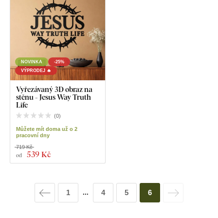
NOVINKA
-25%
VÝPRODEJ 🔥
Vyřezávaný 3D obraz na
stěnu - Jesus Way Truth
Life
(
0
)
Můžete mít doma už o 2
pracovní dny
719 Kč
539 Kč
od
1
4
5
6
...