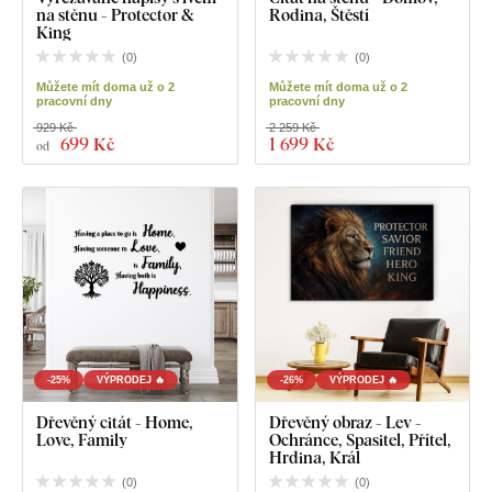
na stěnu - Protector &
Rodina, Štěstí
King
(
0
)
(
0
)
Můžete mít doma už o 2
Můžete mít doma už o 2
pracovní dny
pracovní dny
929 Kč
2 259 Kč
699 Kč
1 699 Kč
od
-25%
VÝPRODEJ 🔥
-26%
VÝPRODEJ 🔥
Dřevěný citát - Home,
Dřevěný obraz - Lev -
Love, Family
Ochránce, Spasitel, Přítel,
Hrdina, Král
(
0
)
(
0
)