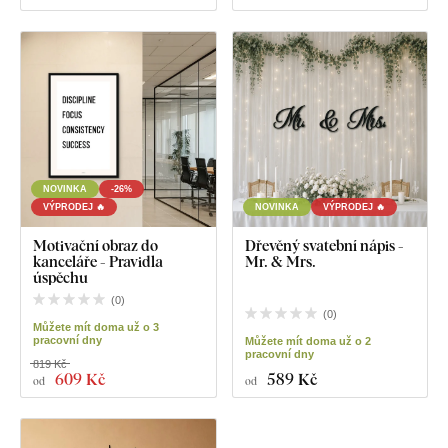
NOVINKA
-26%
VÝPRODEJ 🔥
NOVINKA
VÝPRODEJ 🔥
Motivační obraz do
Dřevěný svatební nápis -
kanceláře - Pravidla
Mr. & Mrs.
úspěchu
(
0
)
(
0
)
Můžete mít doma už o 3
pracovní dny
Můžete mít doma už o 2
pracovní dny
819 Kč
609 Kč
589 Kč
od
od