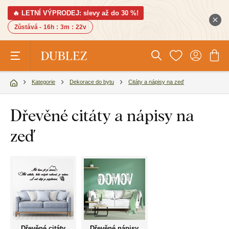
🔥 LETNÍ VÝPRODEJ: slevy až do 30 %!
Zůstává -
16h
:
3m
:
21v
Kategorie
Dekorace do bytu
Citáty a nápisy na zeď
Dřevěné citáty a nápisy na
zeď
Dřevěné citáty
Dřevěné nápisy