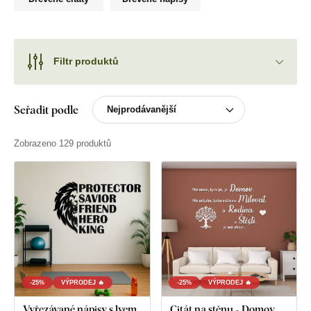
Filtr produktů
Seřadit podle
Zobrazeno 129 produktů
-25%
VÝPRODEJ 🔥
-25%
VÝPRODEJ 🔥
Vyřezávané nápisy s lvem
Citát na stěnu - Domov,