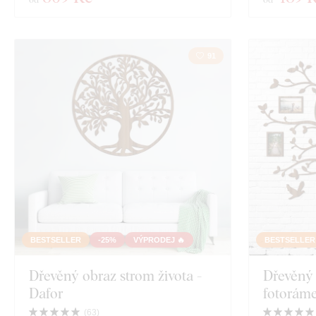
91
BESTSELLER
-25%
VÝPRODEJ 🔥
BESTSELLER
Dřevěný obraz strom života -
Dřevěný 
Dafor
fotorám
(
63
)