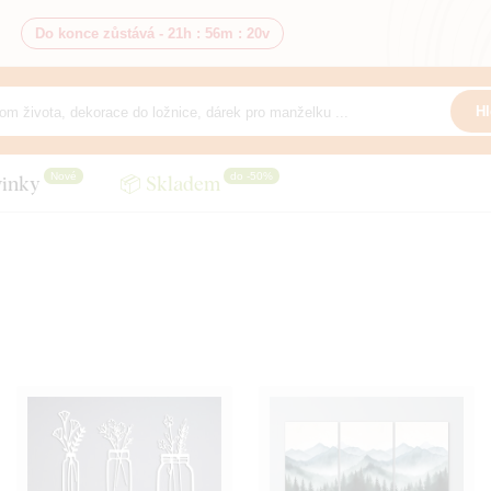
Do konce zůstává -
21h
:
56m
:
18v
Hl
Nové
do -50%
inky
📦 Skladem