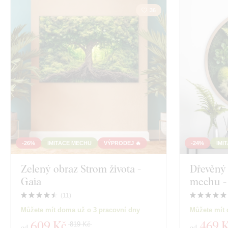
36
Zobrazit 2137 p
-26%
IMITACE MECHU
VÝPRODEJ 🔥
-24%
IMI
Zelený obraz Strom života -
Dřevěný 
Gaia
mechu -
(
11
)
Můžete mít doma už o 3 pracovní dny
Můžete mít 
609 Kč
469 
819 Kč
od
od