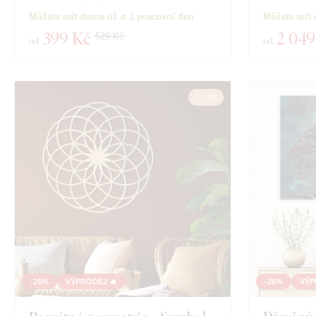
Můžete mít doma už o 1 pracovní den
Můžete mít 
399 Kč
2 049
529 Kč
od
od
81
-25%
VÝPRODEJ 🔥
-26%
VÝP