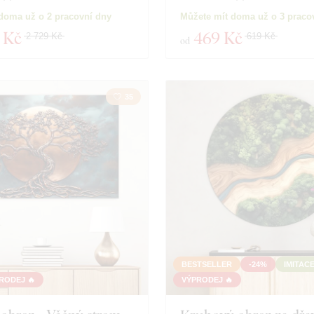
doma už o 2 pracovní dny
Můžete mít doma už o 3 praco
 Kč
469 Kč
2 729 Kč
619 Kč
od
35
BESTSELLER
-24%
IMITAC
RODEJ 🔥
VÝPRODEJ 🔥