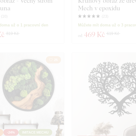
obraz - Věčný strom
Kruhový obraz ze dřev
 luna
Mech v epoxidu
(
10
)
(
23
)
doma už o 1 pracovní den
Můžete mít doma už o 3 praco
Kč
469 Kč
819 Kč
619 Kč
od
25
-24%
IMITACE MECHU