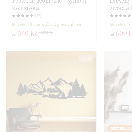
Posvátná geometrie - Symbol
Dřevěný 
květ života
života a
(
25
)
Můžete mít doma už o 1 pracovní den
Můžete mít 
369 Kč
609 
489 Kč
od
od
54
BESTSELLER