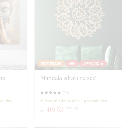
Lapač snů
Město
nal
Rodina
Tvář
Motivace
BESTSELLER
-25%
VÝPRODEJ 🔥
ha
Mandala zdraví na zeď
ky
Hmyz
ní
Film
(
33
)
vní dny
Můžete mít doma už o 1 pracovní den
lita
Jídlo a nápoje
419 Kč
559 Kč
od