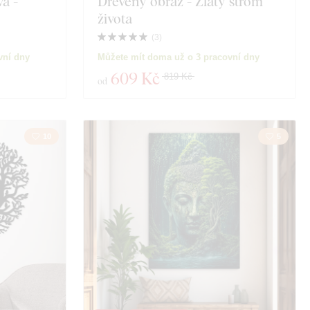
a -
Dřevěný obraz - Zlatý strom
života
(
3
)
vní dny
Můžete mít doma už o 3 pracovní dny
609 Kč
819 Kč
od
10
5