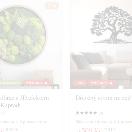
29
roduktů
Zavřít filtr
TACE MECHU
VÝPRODEJ 🔥
-29%
VÝPRODEJ 🔥
obraz s 3D efektem
Dřevěný strom na zeď 
 Kapradí
(
7
)
(
3
)
doma už o 3 pracovní dny
Můžete mít doma už o 1 praco
Kč
509 Kč
619 Kč
719 Kč
od