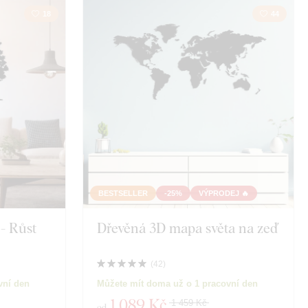
18
44
BESTSELLER
-25%
VÝPRODEJ 🔥
- Růst
Dřevěná 3D mapa světa na zeď
(
42
)
vní den
Můžete mít doma už o 1 pracovní den
1 089 Kč
1 459 Kč
od