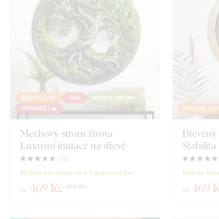
Kuchyň
Orientace
Lidé
Dekor
Motýli
Barva
Strom
Vlastní text
BESTSELLER
-24%
IMITACE MECHU
Věnec
Technologie výroby
VÝPRODEJ 🔥
BESTSELLER
Exkluzivita
Mechový strom života -
Dřevěný 
Hudba
Luxusní imitace na dřevě
Stabilita
Materiál
Vesmír
(
38
)
Můžete mít doma už o 1 pracovní den
Můžete mít 
Hloubka
Hry
469 Kč
469 
619 Kč
od
od
Osobnosti