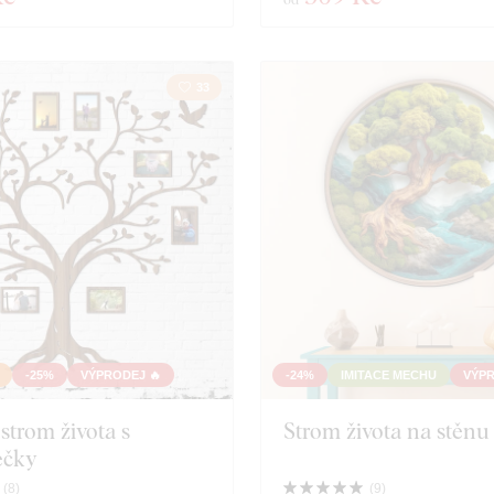
33
-25%
VÝPRODEJ 🔥
-24%
IMITACE MECHU
VÝPR
strom života s
Strom života na stěnu
ečky
(
8
)
(
9
)