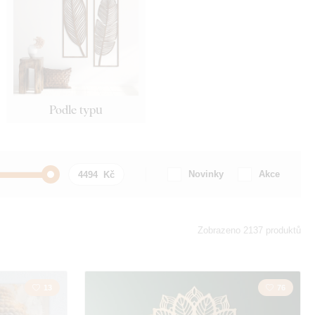
Podle typu
Novinky
Akce
Auto / Motorka
Zobrazeno 2137 produktů
 Nápis
Cestování
13
76
Křesťanství