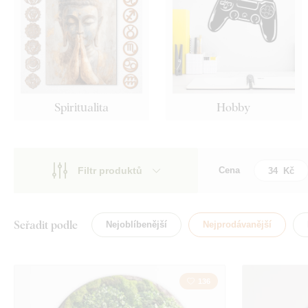
Spiritualita
Hobby
Filtr produktů
Cena
Motiv
Motiv
Styl
Auta
Seřadit podle
Nejoblíbenější
Nejprodávanější
Typ
Anděl
Tvar
136
Domov
Umístění