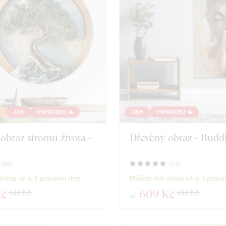
Kůň
Láska
Mandala
Mapa
Příroda
Polygo
Srdce
Sovy
Zátiší
Zvíře
-24%
VÝPRODEJ 🔥
-26%
VÝPRODEJ 🔥
obraz stromu života -
Dřevěný obraz - Budd
Námořnictví
Motor
Sport
Vzdělá
(
69
)
(
14
)
doma už o 3 pracovní dny
Můžete mít doma už o 3 praco
Portrét
Spiritua
Kč
609 Kč
619 Kč
819 Kč
od
Svatba