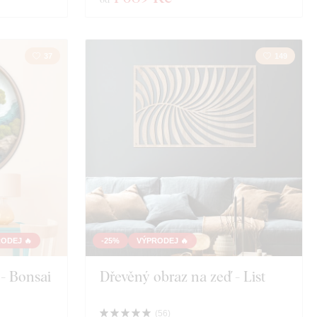
37
149
ODEJ 🔥
-25%
VÝPRODEJ 🔥
 - Bonsai
Dřevěný obraz na zeď - List
(
56
)