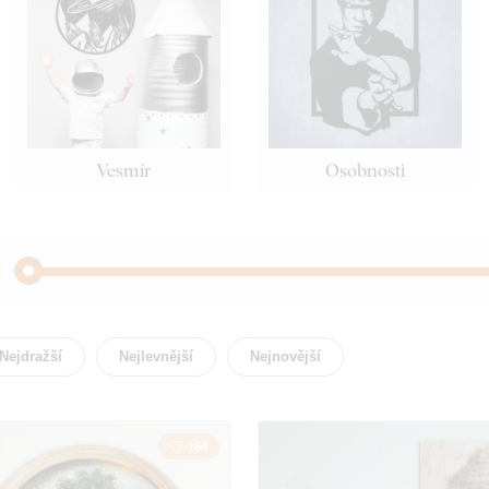
Vesmír
Osobnosti
Abstrakt
Akty
Nejdražší
Nejlevnější
Nejnovější
Budhizmus
Citát /
164
Květiny
Krajina