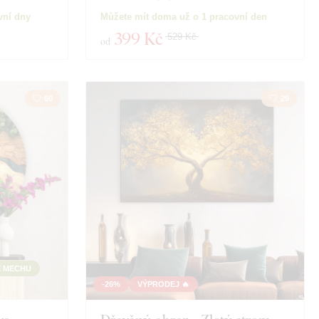
vní dny
Můžete mít doma už o 1 pracovní den
399 Kč
529 Kč
od
60
29
E MECHU
-26%
VÝPRODEJ 🔥