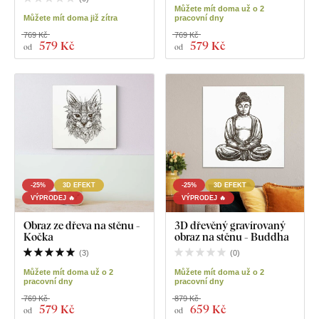
Můžete mít doma už o 2
Můžete mít doma již zítra
pracovní dny
769 Kč
769 Kč
579 Kč
579 Kč
od
od
-25%
3D EFEKT
-25%
3D EFEKT
VÝPRODEJ 🔥
VÝPRODEJ 🔥
Obraz ze dřeva na stěnu -
3D dřevěný gravírovaný
Kočka
obraz na stěnu - Buddha
(
3
)
(
0
)
Můžete mít doma už o 2
Můžete mít doma už o 2
pracovní dny
pracovní dny
769 Kč
879 Kč
579 Kč
659 Kč
od
od