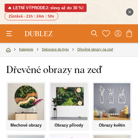
🔥 LETNÍ VÝPRODEJ: slevy až do 30 %!
Zůstává -
21h
:
24m
:
49v
Kategorie
Dekorace do bytu
Dřevěné obrazy na zeď
Dřevěné obrazy na zeď
Mechové obrazy
Obrazy přírody
Obrazy květin