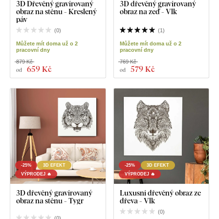
3D Dřevěný gravírovaný
3D dřevěný gravírovaný
obraz na stěnu - Kreslený
obraz na zeď - Vlk
páv
(
0
)
(
1
)
Můžete mít doma už o 2
Můžete mít doma už o 2
pracovní dny
pracovní dny
879 Kč
769 Kč
659 Kč
579 Kč
od
od
-25%
3D EFEKT
-25%
3D EFEKT
VÝPRODEJ 🔥
VÝPRODEJ 🔥
3D dřevěný gravírovaný
Luxusní dřevěný obraz ze
obraz na stěnu - Tygr
dřeva - Vlk
(
0
)
(
0
)