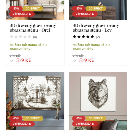
-25%
3D EFEKT
-25%
3D EFEKT
VÝPRODEJ 🔥
VÝPRODEJ 🔥
3D dřevěný gravírovaný
3D dřevěný gravírovaný
obraz na stěnu - Orel
obraz na stěnu - Lev
(
0
)
(
2
)
Můžete mít doma už o 2
Můžete mít doma už o 2
pracovní dny
pracovní dny
769 Kč
769 Kč
579 Kč
579 Kč
od
od
-25%
3D EFEKT
-25%
3D EFEKT
VÝPRODEJ 🔥
VÝPRODEJ 🔥