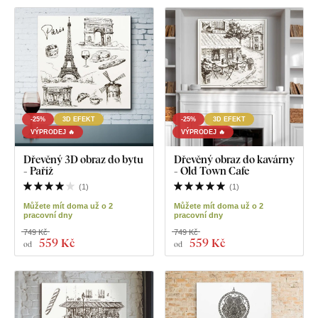
-25%
3D EFEKT
-25%
3D EFEKT
VÝPRODEJ 🔥
VÝPRODEJ 🔥
Dřevěný 3D obraz do bytu
Dřevěný obraz do kavárny
- Paříž
- Old Town Cafe
(
1
)
(
1
)
Můžete mít doma už o 2
Můžete mít doma už o 2
pracovní dny
pracovní dny
749 Kč
749 Kč
559 Kč
559 Kč
od
od