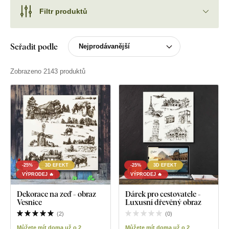
Filtr produktů
Seřadit podle
Zobrazeno 2143 produktů
-25%
3D EFEKT
-25%
3D EFEKT
VÝPRODEJ 🔥
VÝPRODEJ 🔥
Dekorace na zeď - obraz
Dárek pro cestovatele -
Vesnice
Luxusní dřevěný obraz
(
2
)
(
0
)
Můžete mít doma už o 2
Můžete mít doma už o 2