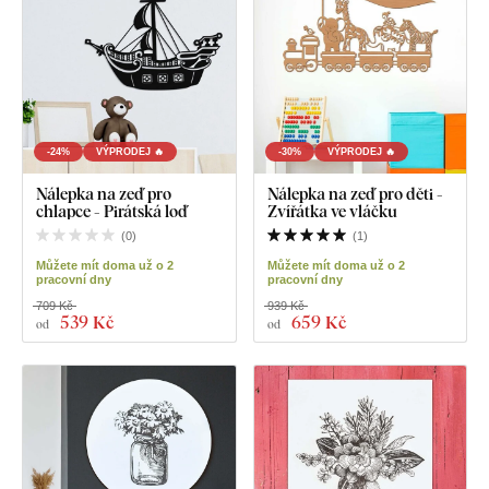
-24%
VÝPRODEJ 🔥
-30%
VÝPRODEJ 🔥
Nálepka na zeď pro
Nálepka na zeď pro děti -
chlapce - Pirátská loď
Zvířátka ve vláčku
(
0
)
(
1
)
Můžete mít doma už o 2
Můžete mít doma už o 2
pracovní dny
pracovní dny
709 Kč
939 Kč
539 Kč
659 Kč
od
od