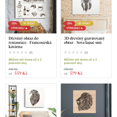
-25%
3D EFEKT
-25%
3D EFEKT
VÝPRODEJ 🔥
VÝPRODEJ 🔥
Dřevěný obraz do
3D dřevěný gravírovaný
restaurace - Francouzská
obraz - Sova lapač snů
kavárna
(
0
)
(
0
)
Můžete mít doma už o 2
Můžete mít doma už o 2
pracovní dny
pracovní dny
749 Kč
769 Kč
559 Kč
579 Kč
od
od