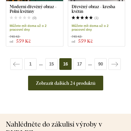
Moderní dřevěný obraz -
Dřevěný obraz - kresba
Polní květiny
květin
(
0
)
(
1
)
Můžete mít doma už o 2
Můžete mít doma už o 2
pracovní dny
pracovní dny
749 Kč
749 Kč
559 Kč
559 Kč
od
od
1
15
16
17
90
...
...
Zobrazit dalších 24 produktů
Nahlédněte do zákulisí výroby v