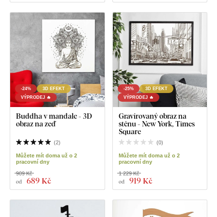
-24%
3D EFEKT
-25%
3D EFEKT
VÝPRODEJ 🔥
VÝPRODEJ 🔥
Buddha v mandale - 3D
Gravírovaný obraz na
obraz na zeď
stěnu - New York, Times
Square
(
2
)
(
0
)
Můžete mít doma už o 2
Můžete mít doma už o 2
pracovní dny
pracovní dny
909 Kč
1 229 Kč
689 Kč
919 Kč
od
od