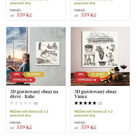
pracovní dny
pracovní dny
749 Kč
749 Kč
559 Kč
559 Kč
od
od
-25%
3D EFEKT
-25%
3D EFEKT
VÝPRODEJ 🔥
VÝPRODEJ 🔥
3D gravírovaný obraz na
3D gravírovaný obraz -
dřevě - Itálie
Vinice
(
0
)
(
2
)
Můžete mít doma už o 2
Můžete mít doma už o 2
pracovní dny
pracovní dny
749 Kč
749 Kč
559 Kč
559 Kč
od
od