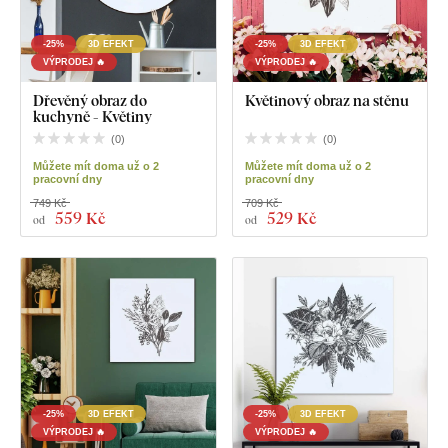
-25%
3D EFEKT
-25%
3D EFEKT
VÝPRODEJ 🔥
VÝPRODEJ 🔥
Dřevěný obraz do
Květinový obraz na stěnu
kuchyně - Květiny
(
0
)
(
0
)
Můžete mít doma už o 2
Můžete mít doma už o 2
pracovní dny
pracovní dny
749 Kč
709 Kč
559 Kč
529 Kč
od
od
-25%
3D EFEKT
-25%
3D EFEKT
VÝPRODEJ 🔥
VÝPRODEJ 🔥