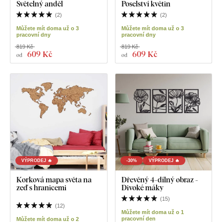
Světelný anděl
Poselství květin
(
2
)
(
2
)
Můžete mít doma už o 3
Můžete mít doma už o 3
pracovní dny
pracovní dny
819 Kč
819 Kč
609 Kč
609 Kč
od
od
VÝPRODEJ 🔥
-30%
VÝPRODEJ 🔥
Korková mapa světa na
Dřevěný 4-dílný obraz -
zeď s hranicemi
Divoké máky
(
15
)
(
12
)
Můžete mít doma už o 1
pracovní den
Můžete mít doma už o 2