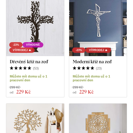
-23%
VÝHODNĚ
VÝPRODEJ 🔥
-23%
VÝPRODEJ 🔥
Dřevěný kříž na zeď
Moderní kříž na zeď
(
53
)
(
23
)
Můžete mít doma už o 1
Můžete mít doma už o 1
pracovní den
pracovní den
299 Kč
299 Kč
229 Kč
229 Kč
od
od