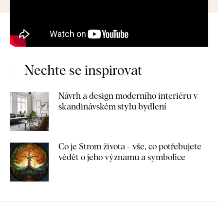
Nechte se inspirovat
Návrh a design moderního interiéru v
skandinávském stylu bydlení
Co je Strom života - vše, co potřebujete
vědět o jeho významu a symbolice