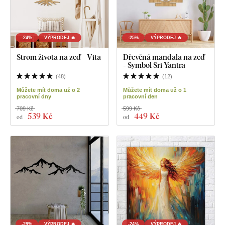
-24%
VÝPRODEJ 🔥
-25%
VÝPRODEJ 🔥
Strom života na zeď - Vita
Dřevěná mandala na zeď
- Symbol Sri Yantra
(
48
)
(
12
)
Můžete mít doma už o 2
Můžete mít doma už o 1
pracovní dny
pracovní den
709 Kč
599 Kč
539 Kč
449 Kč
od
od
-29%
VÝPRODEJ 🔥
-24%
VÝPRODEJ 🔥