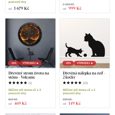
pracovní dny
1 419 Kč
1 679 Kč
999 Kč
od
od
-24%
VÝPRODEJ 🔥
-25%
VÝPRODEJ 🔥
Dřevěný strom života na
Dřevěná nálepka na zeď -
stěnu - Volcanic
2 kočky
(
1
)
(
22
)
Můžete mít doma už o 3
Můžete mít doma už o 2
pracovní dny
pracovní dny
619 Kč
199 Kč
469 Kč
149 Kč
od
od