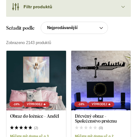
Filtr produktů
Seřadit podle
Zobrazeno 2143 produktů
-24%
VÝPRODEJ 🔥
-24%
VÝPRODEJ 🔥
Obraz do ložnice - Anděl
Dřevěný obraz -
Společenstvo prstenu
(
2
)
(
0
)
Můžete mít doma už o 3
Můžete mít doma už o 2