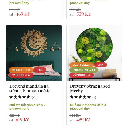
pracovní dny
pracovní dny
619 Kč
739 Kč
469 Kč
559 Kč
od
od
BESTSELLER
-24%
BESTSELLER
-25%
IMITACE MECHU
VÝPRODEJ 🔥
VÝPRODEJ 🔥
Dřevěná mandala na
Dřevěný obraz na zeď -
stěnu - Slunce a měsíc
Mechy
(
29
)
(
7
)
Můžete mít doma už o 2
Můžete mít doma už o 3
pracovní dny
pracovní dny
829 Kč
619 Kč
619 Kč
469 Kč
od
od