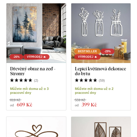
BESTSELLER
-29%
-26%
VÝPRODEJ 🔥
VÝPRODEJ 🔥
Dřevěný obraz na zeď -
Lepicí květinová dekorace
Stromy
do bytu
(
2
)
(
59
)
Můžete mít doma už o 3
Můžete mít doma už o 2
pracovní dny
pracovní dny
819 Kč
559 Kč
609 Kč
399 Kč
od
od