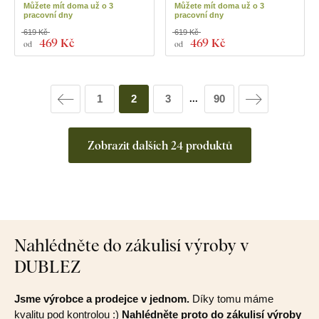
Můžete mít doma už o 3
Můžete mít doma už o 3
pracovní dny
pracovní dny
619 Kč
619 Kč
469 Kč
469 Kč
od
od
1
2
3
90
...
Zobrazit dalších 24 produktů
Nahlédněte do zákulisí výroby v
DUBLEZ
Jsme výrobce a prodejce v jednom.
Díky tomu máme
kvalitu pod kontrolou :)
Nahlédněte proto do zákulisí výroby