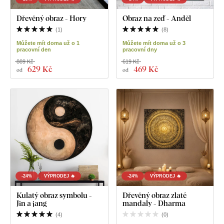
Dřevěný obraz - Hory
Obraz na zeď - Anděl
(
1
)
(
8
)
Můžete mít doma už o 1
Můžete mít doma už o 3
pracovní den
pracovní dny
889 Kč
619 Kč
629 Kč
469 Kč
od
od
-24%
VÝPRODEJ 🔥
-24%
VÝPRODEJ 🔥
Kulatý obraz symbolu -
Dřevěný obraz zlaté
Jin a jang
mandaly - Dharma
(
4
)
(
0
)