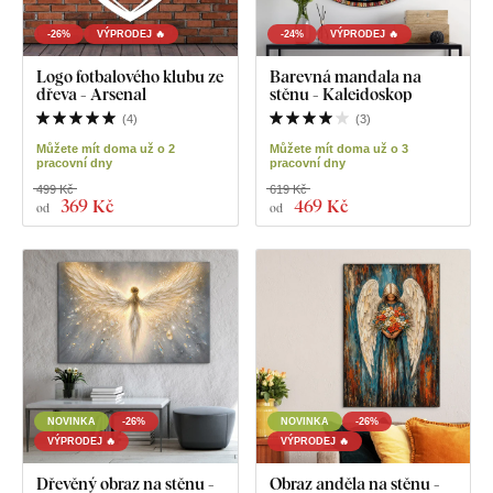
-26%
VÝPRODEJ 🔥
-24%
VÝPRODEJ 🔥
Logo fotbalového klubu ze
Barevná mandala na
dřeva - Arsenal
stěnu - Kaleidoskop
(
4
)
(
3
)
Můžete mít doma už o 2
Můžete mít doma už o 3
pracovní dny
pracovní dny
499 Kč
619 Kč
369 Kč
469 Kč
od
od
NOVINKA
-26%
NOVINKA
-26%
VÝPRODEJ 🔥
VÝPRODEJ 🔥
Dřevěný obraz na stěnu -
Obraz anděla na stěnu -