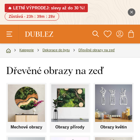
🔥 LETNÍ VÝPRODEJ: slevy až do 30 %!
Zůstává -
23h
:
39m
:
27v
Kategorie
Dekorace do bytu
Dřevěné obrazy na zeď
Dřevěné obrazy na zeď
Mechové obrazy
Obrazy přírody
Obrazy květin