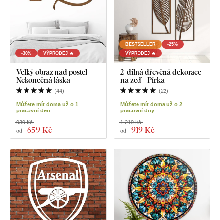
BESTSELLER
-25%
-30%
VÝPRODEJ 🔥
VÝPRODEJ 🔥
Velký obraz nad postel -
2-dílná dřevěná dekorace
Nekonečná láska
na zeď - Pírka
(
44
)
(
22
)
Můžete mít doma už o 1
Můžete mít doma už o 2
pracovní den
pracovní dny
939 Kč
1 219 Kč
659 Kč
919 Kč
od
od