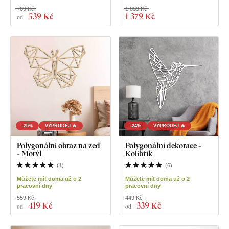
709 Kč
1 839 Kč
539 Kč
1 379 Kč
od
-25%
VÝPRODEJ 🔥
-24%
VÝPRODEJ 🔥
Polygonální obraz na zeď
Polygonální dekorace -
- Motýl
Kolibřík
(
1
)
(
6
)
Můžete mít doma už o 2
Můžete mít doma už o 2
pracovní dny
pracovní dny
559 Kč
449 Kč
419 Kč
339 Kč
od
od