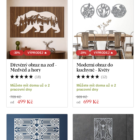
-30%
VÝPRODEJ 🔥
-29%
VÝPRODEJ 🔥
Dřevěný obraz na zeď -
Moderní obraz do
Medvěd a hory
kuchyně - Květy
(
18
)
(
12
)
Můžete mít doma už o 2
Můžete mít doma už o 2
pracovní dny
pracovní dny
709 Kč
989 Kč
499 Kč
699 Kč
od
od