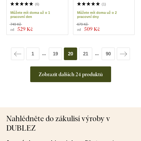
(
6
)
(
1
)
Můžete mít doma už o 1
Můžete mít doma už o 2
pracovní den
pracovní dny
749 Kč
679 Kč
529 Kč
509 Kč
od
od
1
19
20
21
90
...
...
Zobrazit dalších 24 produktů
Nahlédněte do zákulisí výroby v
DUBLEZ