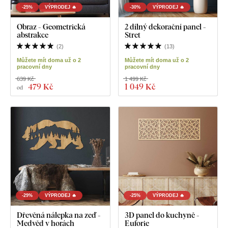
-25%
VÝPRODEJ 🔥
-30%
VÝPRODEJ 🔥
Obraz - Geometrická
2 dílný dekorační panel -
abstrakce
Stret
(
2
)
(
13
)
Můžete mít doma už o 2
Můžete mít doma už o 2
pracovní dny
pracovní dny
639 Kč
1 499 Kč
479 Kč
1 049 Kč
od
-29%
VÝPRODEJ 🔥
-25%
VÝPRODEJ 🔥
Dřevěná nálepka na zeď -
3D panel do kuchyně -
Medvěd v horách
Euforie