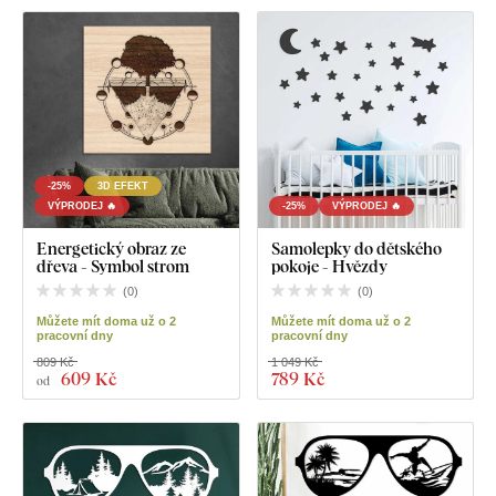
-25%
3D EFEKT
VÝPRODEJ 🔥
-25%
VÝPRODEJ 🔥
Energetický obraz ze
Samolepky do dětského
dřeva - Symbol strom
pokoje - Hvězdy
(
0
)
(
0
)
Můžete mít doma už o 2
Můžete mít doma už o 2
pracovní dny
pracovní dny
809 Kč
1 049 Kč
609 Kč
789 Kč
od