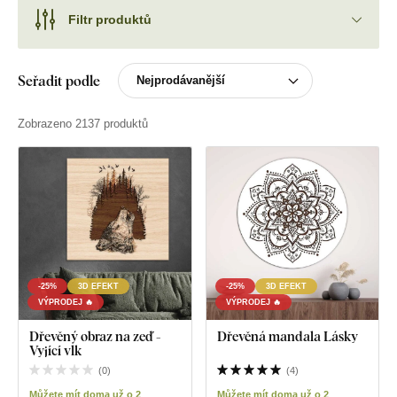
Filtr produktů
Seřadit podle
Zobrazeno 2137 produktů
-25%
3D EFEKT
-25%
3D EFEKT
VÝPRODEJ 🔥
VÝPRODEJ 🔥
Dřevěný obraz na zeď -
Dřevěná mandala Lásky
Vyjící vlk
(
0
)
(
4
)
Můžete mít doma už o 2
Můžete mít doma už o 2