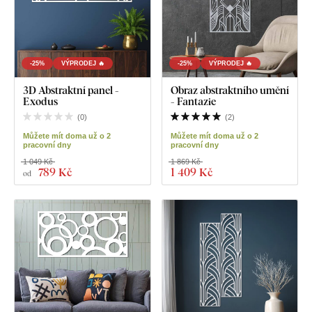
-25%
VÝPRODEJ 🔥
-25%
VÝPRODEJ 🔥
3D Abstraktní panel -
Obraz abstraktního umění
Exodus
- Fantazie
(
0
)
(
2
)
Můžete mít doma už o 2
Můžete mít doma už o 2
pracovní dny
pracovní dny
1 049 Kč
1 869 Kč
789 Kč
1 409 Kč
od