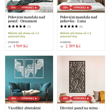
-25%
VÝPRODEJ 🔥
-25%
VÝPRODEJ 🔥
Poloviční mandala nad
Poloviční mandala nad
postel - Ornament
pohovku - Luna
(
3
)
(
6
)
Můžete mít doma už o 2
Můžete mít doma už o 2
pracovní dny
pracovní dny
2 619 Kč
3 189 Kč
1 969 Kč
2 389 Kč
od
od
-25%
VÝPRODEJ 🔥
-24%
VÝPRODEJ 🔥
Vícedílný abstraktní
Dřevěný panel na stěnu -