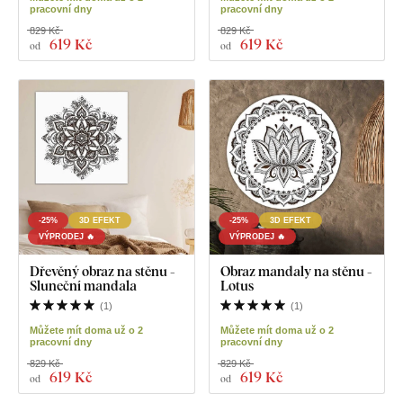
pracovní dny
pracovní dny
829 Kč
829 Kč
619 Kč
619 Kč
od
od
-25%
3D EFEKT
-25%
3D EFEKT
VÝPRODEJ 🔥
VÝPRODEJ 🔥
Dřevěný obraz na stěnu -
Obraz mandaly na stěnu -
Sluneční mandala
Lotus
(
1
)
(
1
)
Můžete mít doma už o 2
Můžete mít doma už o 2
pracovní dny
pracovní dny
829 Kč
829 Kč
619 Kč
619 Kč
od
od