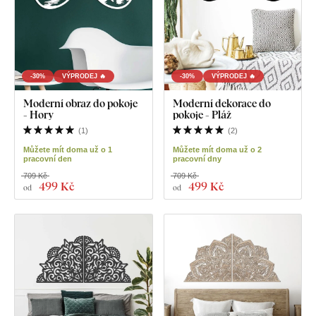
-30%
VÝPRODEJ 🔥
-30%
VÝPRODEJ 🔥
Moderní obraz do pokoje
Moderní dekorace do
- Hory
pokoje - Pláž
(
1
)
(
2
)
Můžete mít doma už o 1
Můžete mít doma už o 2
pracovní den
pracovní dny
709 Kč
709 Kč
499 Kč
499 Kč
od
od