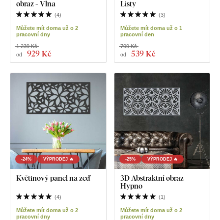
obraz - Vlna
Listy
(
4
)
(
3
)
Můžete mít doma už o 2
Můžete mít doma už o 1
pracovní dny
pracovní den
1 239 Kč
709 Kč
929 Kč
539 Kč
od
od
-24%
VÝPRODEJ 🔥
-25%
VÝPRODEJ 🔥
Květinový panel na zeď
3D Abstraktní obraz -
Hypno
(
4
)
(
1
)
Můžete mít doma už o 2
Můžete mít doma už o 2
pracovní dny
pracovní dny