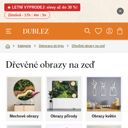
🔥 LETNÍ VÝPRODEJ: slevy až do 30 %!
Zůstává -
17h
:
4m
:
4v
Kategorie
Dekorace do bytu
Dřevěné obrazy na zeď
Dřevěné obrazy na zeď
Mechové obrazy
Obrazy přírody
Obrazy květin