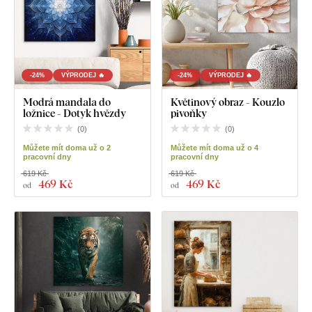
-24%
VÝPRODEJ 🔥
-24%
VÝPRODEJ 🔥
Modrá mandala do
Květinový obraz - Kouzlo
ložnice - Dotyk hvězdy
pivoňky
(
0
)
(
0
)
Můžete mít doma už o 2
Můžete mít doma už o 4
pracovní dny
pracovní dny
619 Kč
619 Kč
469 Kč
469 Kč
od
od