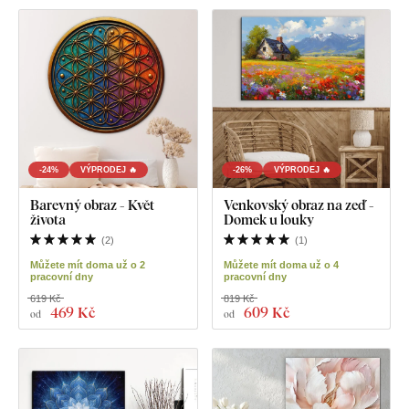
-24%
VÝPRODEJ 🔥
-26%
VÝPRODEJ 🔥
Barevný obraz - Květ
Venkovský obraz na zeď -
života
Domek u louky
(
2
)
(
1
)
Můžete mít doma už o 2
Můžete mít doma už o 4
pracovní dny
pracovní dny
619 Kč
819 Kč
469 Kč
609 Kč
od
od