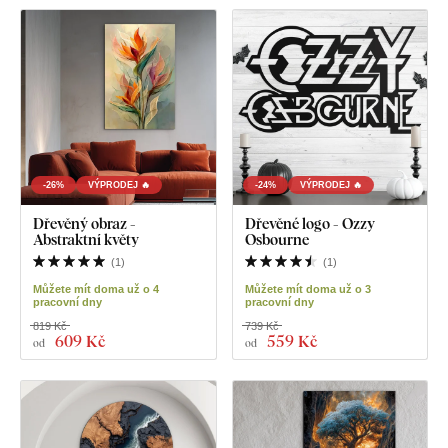
-26%
VÝPRODEJ 🔥
-24%
VÝPRODEJ 🔥
Dřevěný obraz -
Dřevěné logo - Ozzy
Abstraktní květy
Osbourne
(
1
)
(
1
)
Můžete mít doma už o 4
Můžete mít doma už o 3
pracovní dny
pracovní dny
819 Kč
739 Kč
609 Kč
559 Kč
od
od