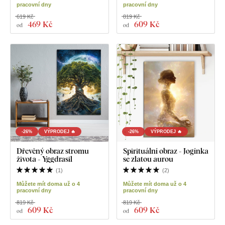
pracovní dny
pracovní dny
619 Kč
819 Kč
469 Kč
609 Kč
od
od
-26%
VÝPRODEJ 🔥
-26%
VÝPRODEJ 🔥
Dřevěný obraz stromu
Spirituální obraz - Jogínka
života - Yggdrasil
se zlatou aurou
(
1
)
(
2
)
Můžete mít doma už o 4
Můžete mít doma už o 4
pracovní dny
pracovní dny
819 Kč
819 Kč
609 Kč
609 Kč
od
od