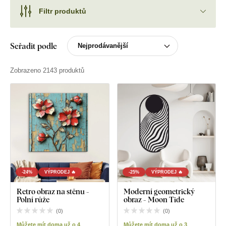
Filtr produktů
Seřadit podle
Zobrazeno 2143 produktů
-24%
VÝPRODEJ 🔥
-25%
VÝPRODEJ 🔥
Retro obraz na stěnu -
Moderní geometrický
Polní růže
obraz - Moon Tide
(
0
)
(
0
)
Můžete mít doma už o 4
Můžete mít doma už o 3