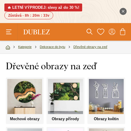
🔥 LETNÍ VÝPRODEJ: slevy až do 30 %!
Zůstává -
8h
:
20m
:
31v
Kategorie
Dekorace do bytu
Dřevěné obrazy na zeď
Dřevěné obrazy na zeď
Mechové obrazy
Obrazy přírody
Obrazy květin