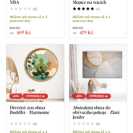
NBA
Slepice na vejcích
(
0
)
(
1
)
Můžete mít doma už o 3
Můžete mít doma už o 3
pracovní dny
pracovní dny
619 Kč
559 Kč
469 Kč
419 Kč
od
od
-24%
VÝPRODEJ 🔥
-26%
VÝPRODEJ 🔥
Dřevěný zen obraz
Abstraktní obraz do
Buddhy - Harmonie
obývacího pokoje - Zlaté
kruhy
(
0
)
(
0
)
Můžete mít doma už o 4
Můžete mít doma už o 4