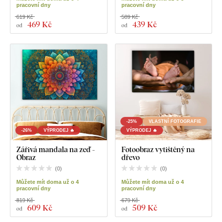
pracovní dny
pracovní dny
619 Kč
589 Kč
469 Kč
439 Kč
od
od
-25%
VLASTNÍ FOTOGRAFIE
-26%
VÝPRODEJ 🔥
VÝPRODEJ 🔥
Zářivá mandala na zeď -
Fotoobraz vytištěný na
Obraz
dřevo
(
0
)
(
0
)
Můžete mít doma už o 4
Můžete mít doma už o 4
pracovní dny
pracovní dny
819 Kč
679 Kč
609 Kč
509 Kč
od
od