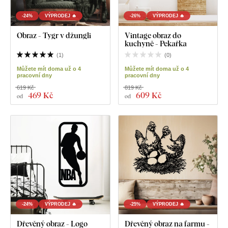
-24%
VÝPRODEJ 🔥
-26%
VÝPRODEJ 🔥
Obraz - Tygr v džungli
Vintage obraz do
kuchyně - Pekařka
(
1
)
(
0
)
Můžete mít doma už o 4
Můžete mít doma už o 4
pracovní dny
pracovní dny
619 Kč
819 Kč
469 Kč
609 Kč
od
od
-24%
VÝPRODEJ 🔥
-25%
VÝPRODEJ 🔥
Dřevěný obraz - Logo
Dřevěný obraz na farmu -