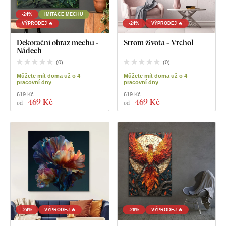
-24%
IMITACE MECHU
VÝPRODEJ 🔥
-24%
VÝPRODEJ 🔥
Dekorační obraz mechu -
Strom života - Vrchol
Nádech
(
0
)
(
0
)
Můžete mít doma už o 4
Můžete mít doma už o 4
pracovní dny
pracovní dny
619 Kč
619 Kč
469 Kč
469 Kč
od
od
-24%
VÝPRODEJ 🔥
-26%
VÝPRODEJ 🔥