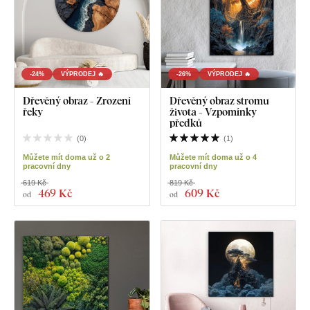
-24%
VÝPRODEJ 🔥
-26%
VÝPRODEJ 🔥
Dřevěný obraz - Zrození
Dřevěný obraz stromu
řeky
života - Vzpomínky
předků
(
0
)
(
1
)
Můžete mít doma už o 2
Můžete mít doma už o 4
pracovní dny
pracovní dny
619 Kč
819 Kč
469 Kč
609 Kč
od
od