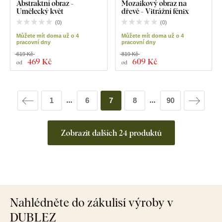
Abstraktní obraz -
Mozaikový obraz na
Umělecký květ
dřevě - Vitrážní fénix
(
0
)
(
0
)
Můžete mít doma už o 4
Můžete mít doma už o 4
pracovní dny
pracovní dny
619 Kč
819 Kč
469 Kč
609 Kč
od
od
1
6
7
8
90
...
...
Zobrazit dalších 24 produktů
Nahlédněte do zákulisí výroby v
DUBLEZ