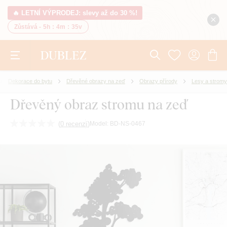
🔥 LETNÍ VÝPRODEJ: slevy až do 30 %!
Zůstává -
5h
:
4m
:
34v
Dekorace do bytu
Dřevěné obrazy na zeď
Obrazy přírody
Lesy a stromy
Dřevěný obraz stromu na zeď
(
0 recenzí
)
Model:
BD-NS-0467