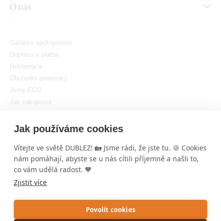
O nás
Garance spokojenosti
Doprava a platba
Reklamace
Obchodní podmínky
Jsme ECO
Jak nakupovat
GDPR
Nastavit cookies
Jak používáme cookies
Vítejte ve světě DUBLEZ! 🏡 Jsme rádi, že jste tu. 🍪 Cookies
nám pomáhají, abyste se u nás cítili příjemně a našli to,
×
co vám udělá radost. 🧡
DUBLEZ
Ahoj! Zaujal tě
Dřevěný obraz stromu na zeď
? 🌳
Zjistit více
Tenhle obraz je symbolem růstu a klidu. Máme i
Copyright © DUBLEZ 2026 | Všechna práva vyhrazena
další krásné
obrazy přírody
, podívej se! Rádi ti
Tvorba výkonných internetových obchodů od
RIESENIA
pomůžeme s výběrem. 😊
Povolit cookies
1