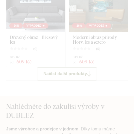
-26%
VÝPRODEJ 🔥
-26%
VÝPRODEJ 🔥
Dřevěný obraz - Březový
Moderní obraz přírody -
les
Hory, les a jezero
(
0
)
(
0
)
819 Kč
819 Kč
609 Kč
609 Kč
od
od
Načíst další produkty
Nahlédněte do zákulisí výroby v
DUBLEZ
Jsme výrobce a prodejce v jednom.
Díky tomu máme