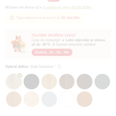
Můžete mít doma už o
3 pracovní dny
(
10.08.2026
)
Výprodejová cena končí za
5h
:
3m
:
35v
Využijte skvělou cenu!
Ceny se rozpustily! ☀️
Letní výprodej se slevou
až do -30 %.
⏳ Časově omezená nabídka!
Zůstává -
5h
:
3m
:
35v
Vybrat dekor:
Dub Sonoma