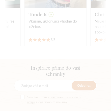
Tünde K.
Christi
řesný řez
Vkusné, uklidňující vhodné do
Miluje to,
ji to!
ložnice.
na zeď, v
spokojený
5/5
Inspirace přímo do vaší
schránky
Odebírat
Souhlasím se
zpracováním osobních
údajů
a dostáváním novinek.