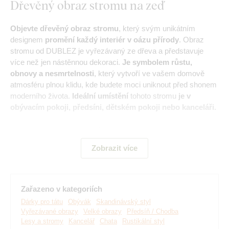
Dřevěný obraz stromu na zeď
Objevte dřevěný obraz stromu
, který svým unikátním
designem
promění každý interiér v oázu přírody
. Obraz
stromu od DUBLEZ je vyřezávaný ze dřeva a představuje
více než jen nástěnnou dekoraci.
Je symbolem růstu,
obnovy a nesmrtelnosti
, který vytvoří ve vašem domově
atmosféru plnou klidu, kde budete moci uniknout před shonem
moderního života.
Ideální umístění
tohoto stromu
je v
obývacím pokoji, předsíni, dětském pokoji nebo kanceláři.
Význam:
Obraz stromu může každému pozorovateli
připomínat jiný strom. Nejčastěji bývá označován jako sekvoj,
Zobrazit více
dub nebo lípa.
Hlavní výhody produktu:
Zařazeno v kategoriích
Dárky pro tátu
Obývák
Skandinávský styl
Vyřezávané obrazy
Velké obrazy
Předsíň / Chodba
Rustikální styl dekorace
Lesy a stromy
Kancelář
Chata
Rustikální styl