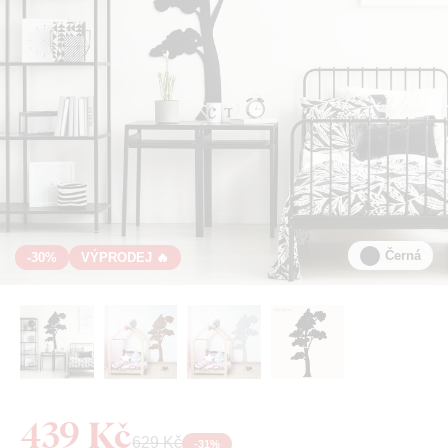
Černá
-30%
VÝPRODEJ 🔥
439 Kč
629 Kč
-
31
%