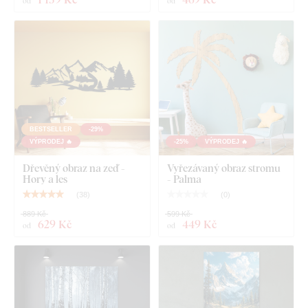
od
od
Co najdete v balení?
Dřevěný obraz stromu na zeď
BESTSELLER
-29%
VÝPRODEJ 🔥
-25%
VÝPRODEJ 🔥
Dřevěný obraz na zeď -
Vyřezávaný obraz stromu
Hory a les
- Palma
(
38
)
(
0
)
889 Kč
599 Kč
629 Kč
449 Kč
od
od