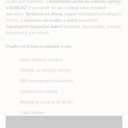
kvalitu pod kontrolou :)
Nahlédněte proto do zákulisí výroby
v DUBLEZ
a seznamte se, jak vznikají vaše vysněné
dekorace.
Vyrábíme ze dřeva
, nejpokročilejšími technologiemi
na trhu,
s důrazem na kvalitu a detail
provedení.
Zaručujeme bezpečné balení
produktů, aby výrobky dorazily
bezpečně k vám domů.
Vsadte na jistotu a nakupte u nás:
Jsme ověřený výrobce
Vhodné na všechny omítky
99% spokojených zákazníků
Jednoduchá montáž
Bezplatná výměna do 30 dní
3-letá záruka