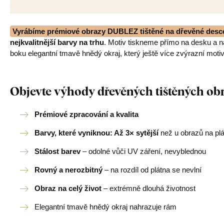
Vyrábíme prémiové obrazy DUBLEZ tištěné na dřevěné desc
nejkvalitnější barvy na trhu
. Motiv tiskneme přímo na desku a 
boku elegantní tmavě hnědý okraj, který ještě více zvýrazní motiv
Objevte výhody dřevěných tištěných o
Prémiové zpracování a kvalita
Barvy, které vyniknou: Až 3× sytější
než u obrazů na pl
Stálost barev
– odolné vůči UV záření, nevyblednou
Rovný a nerozbitný
– na rozdíl od plátna se nevlní
Obraz na celý život
– extrémně dlouhá životnost
Elegantní tmavě hnědý okraj nahrazuje rám