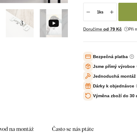
+ 3
Doručíme
od 79 Kč
Při 
Bezpečná platba
Jsme přímý výrobce
Jednoduchá montáž
Dárky k objednávce
Výměna zboží do 30
vod na montáž
Často se nás ptáte