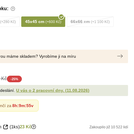
bku:
45x45 cm
66x66 cm
+280 Kč
+600 Kč
+1 100 Kč
terou máme skladem? Vyrobíme ji na míru
 Kč
-
25
%
odeslání.
U vás o 2 pracovní dny.
(
11.08.2026
)
nčí za
8h
:
9m
:
54v
m
(1ks)
23 Kč
Zakoupilo již 10 522 lidí