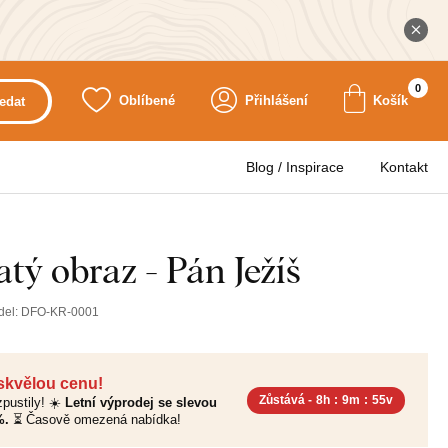
0
Oblíbené
Přihlášení
Košík
edat
Blog / Inspirace
Kontakt
tý obraz - Pán Ježíš
del:
DFO-KR-0001
 skvělou cenu!
Zůstává -
8h
:
9m
:
54v
pustily! ☀️
Letní výprodej se slevou
%.
⏳ Časově omezená nabídka!