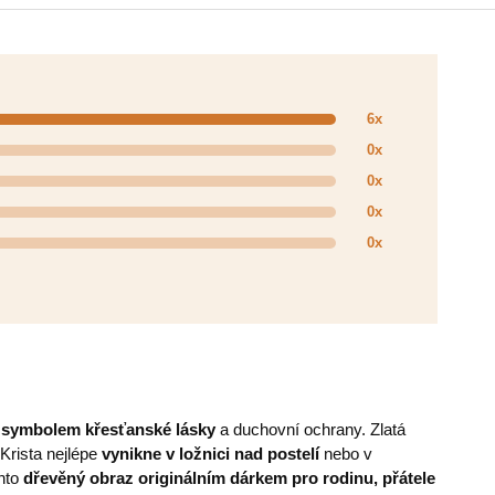
6x
0x
0x
0x
0x
 symbolem křesťanské lásky
a duchovní ochrany. Zlatá
Krista nejlépe
vynikne v ložnici nad postelí
nebo v
nto
dřevěný obraz originálním dárkem pro rodinu, přátele