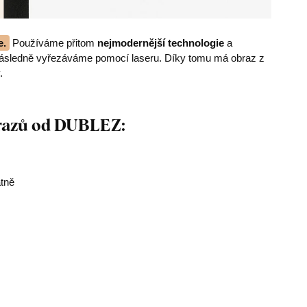
e.
Používáme přitom
nejmodernější technologie
a
následně vyřezáváme pomocí laseru. Díky tomu má obraz z
.
brazů od DUBLEZ:
átně