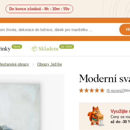
Do konce zůstává -
8h
:
10m
:
53v
Hl
Nové
do -50%
inky
📦 Skladem
řesťanské obrazy
Obrazy Ježíše
Moderní sva
(
6 recenzí
)
Mo
Využijte
Ceny se roz
až do -30 