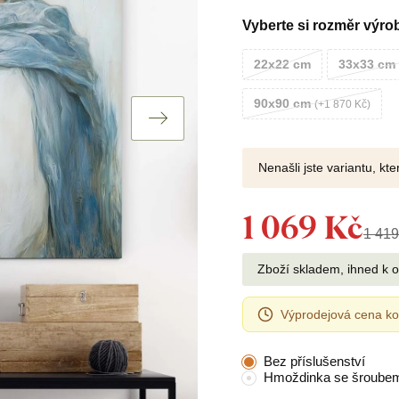
Vyberte si rozměr výro
22x22 cm
33x33 cm
90x90 cm
+1 870 Kč
Nenašli jste variantu, k
1 069 Kč
1 419
Zboží skladem, ihned k 
Výprodejová cena ko
Bez příslušenství
Hmoždinka se šroube