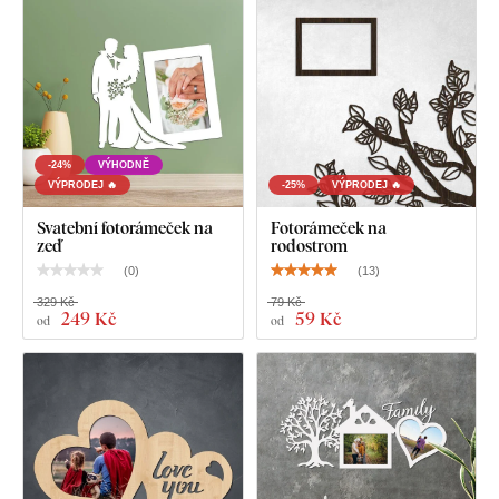
HDF desky – dřevovláknitá deska s vysokou hustotou
,
která vzniká slisováním dřevěných vláken a pryskyřice pod
tlakem. Materiál je
pevný
(tloušťka 3 mm),
tvarově stálý a má
hladký povrch
. Díky své pevnosti umožňuje
precizní řezání i
jemných, tenkých detailů
.
-24%
VÝHODNĚ
VÝPRODEJ 🔥
-25%
VÝPRODEJ 🔥
Svatební fotorámeček na
Fotorámeček na
zeď
rodostrom
(
0
)
(
13
)
329 Kč
79 Kč
249 Kč
59 Kč
od
od
Na výběr máte z
12 dekorů
s polomatným lakem, který
zvyšuje
odolnost proti běžnému poškrábání
.
Tloušťka 3
mm
dodává produktu
3D efekt
s jemným stínováním, díky
čemuž na stěně působí čistě a elegantně – na rozdíl od