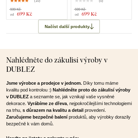
(
10
)
(
0
)
939 Kč
939 Kč
699 Kč
699 Kč
od
od
Načíst další produkty
Nahlédněte do zákulisí výroby v
DUBLEZ
Jsme výrobce a prodejce v jednom.
Díky tomu máme
kvalitu pod kontrolou :)
Nahlédněte proto do zákulisí výroby
v DUBLEZ
a seznamte se, jak vznikají vaše vysněné
dekorace.
Vyrábíme ze dřeva
, nejpokročilejšími technologiemi
na trhu,
s důrazem na kvalitu a detail
provedení.
Zaručujeme bezpečné balení
produktů, aby výrobky dorazily
bezpečně k vám domů.