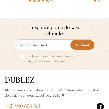
ký dražší.
stí a
tisk a né
kdy zdá,
rvy
Inspirace přímo do vaší
abalené.
schránky
poslední
Odebírat
Souhlasím se
zpracováním osobních
údajů
a dostáváním novinek.
Plníme sny o dokonalém interiéru. Přinášíme radost a požitek
do vašich domovů. Již od roku 2018 🧡
+421 940 604 361