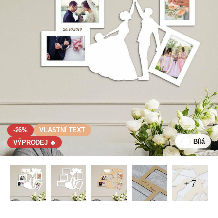
-26%
VLASTNÍ TEXT
Bílá
VÝPRODEJ 🔥
+ 7