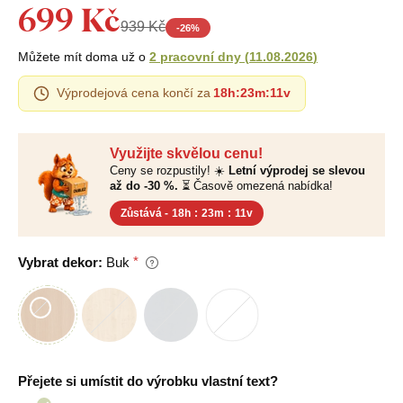
699 Kč
939 Kč
-
26
%
Můžete mít doma už o
2 pracovní dny
(
11.08.2026
)
Výprodejová cena končí za
18h
:
23m
:
10v
Využijte skvělou cenu!
Ceny se rozpustily! ☀️
Letní výprodej se slevou
až do -30 %.
⏳ Časově omezená nabídka!
Zůstává -
18h
:
23m
:
10v
Vybrat dekor:
Buk
Přejete si umístit do výrobku vlastní text?