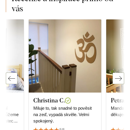
vás
Christina C.
Petra S
dobí
Miluje to, tak snadné to pověsit
Mandala j
a nemůžeme
na zeď, vypadá skvěle. Velmi
děkujeme!
enostech s
spokojený.
zku jsme
5/5