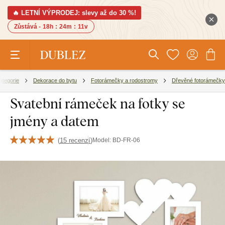
🔥 LETNÍ VÝPRODEJ: slevy až do 30 %!
Zůstává -
18h
:
24m
:
10v
ategorie
Dekorace do bytu
Fotorámečky a rodostromy
Dřevěné fotorámečky
Svatební rámeček na fotky se
jmény a datem
(
15 recenzí
)
Model:
BD-FR-06