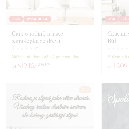
-25%
VÝPRODEJ 🔥
-25%
VÝP
Citát o rodině a lásce -
Citát na
samolepka ze dřeva
Bůh
(
0
)
Můžete mít doma už o 2 pracovní dny
Můžete mít 
619 Kč
1 209
829 Kč
od
od
5