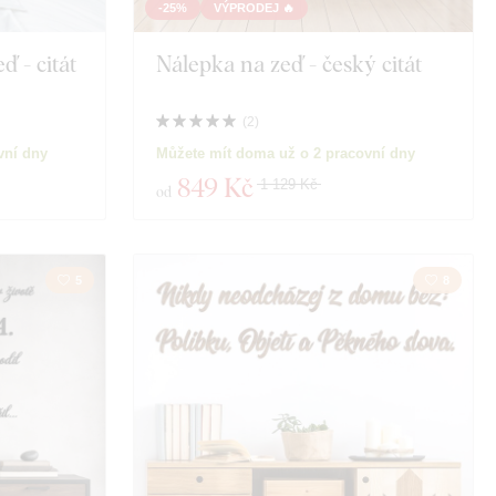
-25%
VÝPRODEJ 🔥
 - citát
Nálepka na zeď - český citát
(
2
)
vní dny
Můžete mít doma už o 2 pracovní dny
849 Kč
1 129 Kč
od
5
8