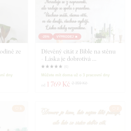
-25%
VÝPRODEJ 🔥
odině ze
Dřevěný citát z Bible na stěnu
- Láska je dobrotivá ...
(
6
)
vní dny
Můžete mít doma už o 3 pracovní dny
1 769 Kč
2 359 Kč
od
5
2