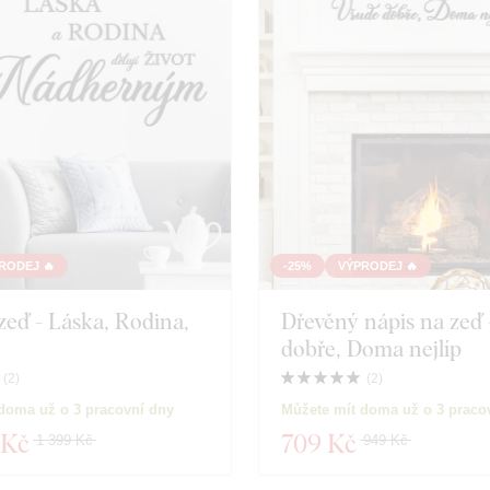
RODEJ 🔥
-25%
VÝPRODEJ 🔥
 zeď - Láska, Rodina,
Dřevěný nápis na zeď
dobře, Doma nejlíp
(
2
)
(
2
)
doma už o 3 pracovní dny
Můžete mít doma už o 3 praco
 Kč
709 Kč
1 399 Kč
949 Kč