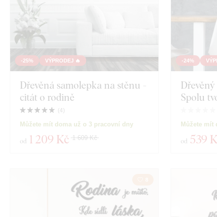
-25%
VÝPRODEJ 🔥
-24%
VÝP
Dřevěná samolepka na stěnu -
Dřevěný 
citát o rodině
Spolu tv
(
4
)
Můžete mít doma už o 3 pracovní dny
Můžete mít 
1 209 Kč
539 
1 609 Kč
od
od
8