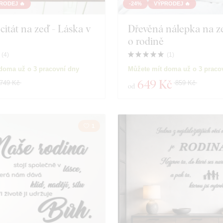
RODEJ 🔥
-24%
VÝPRODEJ 🔥
citát na zeď - Láska v
Dřevěná nálepka na zeď
o rodině
(
4
)
(
1
)
doma už o 3 pracovní dny
Můžete mít doma už o 3 praco
649 Kč
749 Kč
859 Kč
od
1