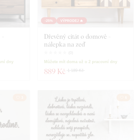
-25%
VÝPRODEJ 🔥
 -
Dřevěný citát o domově -
nálepka na zeď
(
0
)
vní dny
Můžete mít doma už o 2 pracovní dny
889 Kč
1 189 Kč
3
6