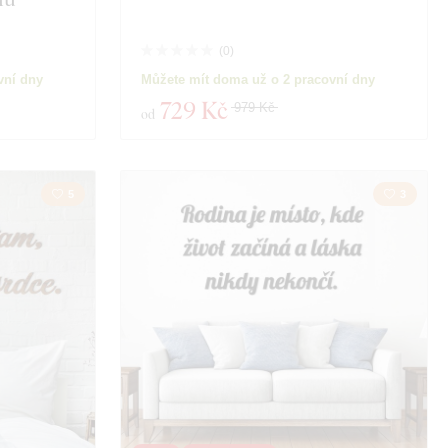
(
0
)
vní dny
Můžete mít doma už o 2 pracovní dny
729 Kč
979 Kč
od
5
3