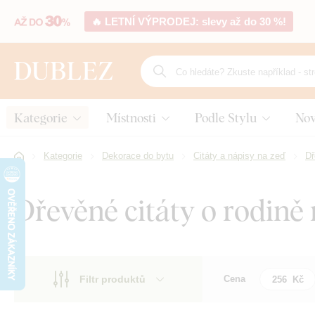
🔥 LETNÍ VÝPRODEJ: slevy až do 30 %!
Kategorie
Místnosti
Podle Stylu
Nov
Kategorie
Dekorace do bytu
Citáty a nápisy na zeď
Dř
Dřevěné citáty o rodině
Filtr produktů
Cena
Motiv
Motiv