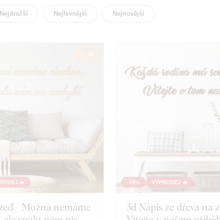
Domov
Křesťa
Nejdražší
Nejlevnější
Nejnovější
16
RODEJ 🔥
-25%
VÝPRODEJ 🔥
a zeď - Možná nemáme
3d Nápis ze dřeva na z
 ale spolu nám nic
Vítejte v našem příbě