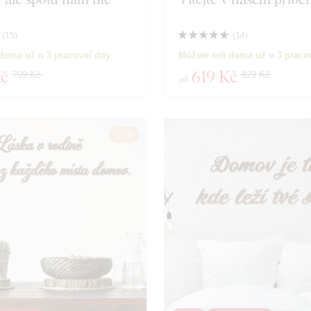
duktů
Zavřít filtr
(
15
)
(
14
)
doma už o 3 pracovní dny
Můžete mít doma už o 3 praco
Kč
619 Kč
709 Kč
829 Kč
od
3