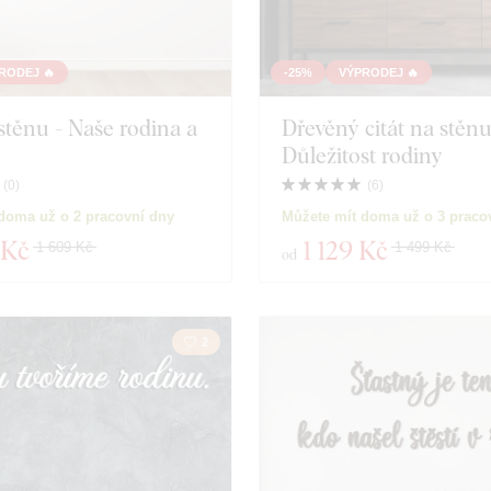
RODEJ 🔥
-25%
VÝPRODEJ 🔥
 stěnu - Naše rodina a
Dřevěný citát na stěnu
Důležitost rodiny
(
0
)
(
6
)
doma už o 2 pracovní dny
Můžete mít doma už o 3 praco
 Kč
1 129 Kč
1 609 Kč
1 499 Kč
od
2