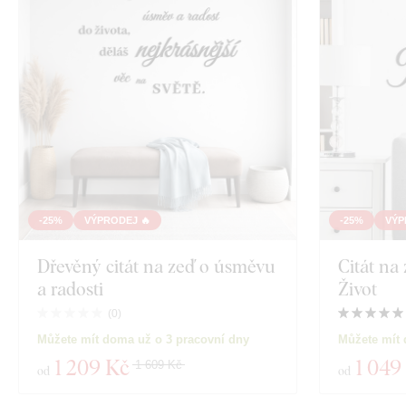
-25%
VÝPRODEJ 🔥
-25%
VÝP
Dřevěný citát na zeď o úsměvu
Citát na
a radosti
Život
(
0
)
Můžete mít doma už o 3 pracovní dny
Můžete mít 
1 209 Kč
1 049
1 609 Kč
od
od