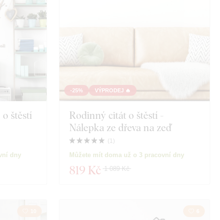
-25%
VÝPRODEJ 🔥
o štěstí
Rodinný citát o štěstí -
Nálepka ze dřeva na zeď
(
1
)
vní dny
Můžete mít doma už o 3 pracovní dny
819 Kč
1 089 Kč
10
6