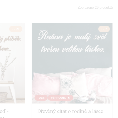
nství
Láska
Zobrazeno 29 produktů
21
7
-26%
VÝPRODEJ 🔥
eď -
Dřevěný citát o rodině a lásce
hu