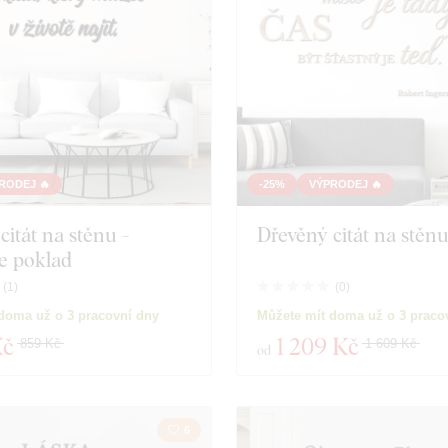
RODEJ 🔥
-25%
VÝPRODEJ 🔥
citát na stěnu -
Dřevěný citát na stěnu 
e poklad
(
1
)
(
0
)
doma už o 3 pracovní dny
Můžete mít doma už o 3 praco
Kč
1 209 Kč
859 Kč
1 609 Kč
od
6