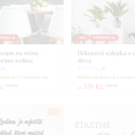
RODEJ 🔥
-25%
VÝPRODEJ 🔥
nápis na stěnu -
Dekorační nálepka o r
oříme rodinu
dřeva
(
0
)
(
0
)
doma už o 3 pracovní dny
Můžete mít doma už o 2 praco
Kč
559 Kč
709 Kč
749 Kč
od
3