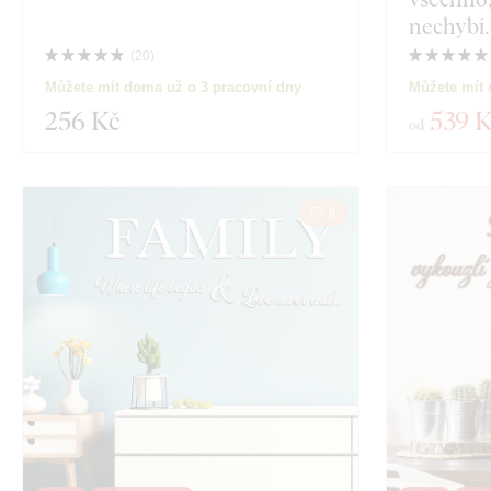
Materiál
nechybí.
Zobrazit 29 pro
(
20
)
Hloubka
Můžete mít doma už o 3 pracovní dny
Můžete mít 
256 Kč
539 
od
6