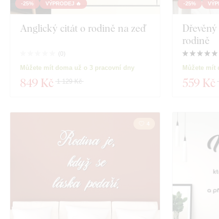
-25%
VÝPRODEJ 🔥
-25%
VÝP
Anglický citát o rodině na zeď
Dřevěný 
rodině
(
0
)
Můžete mít doma už o 3 pracovní dny
Můžete mít 
849 Kč
559 Kč
1 129 Kč
4