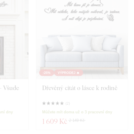
-25%
VÝPRODEJ 🔥
 - Všude
Dřevěný citát o lásce k rodině
(
2
)
vní dny
Můžete mít doma už o 3 pracovní dny
1 609 Kč
2 149 Kč