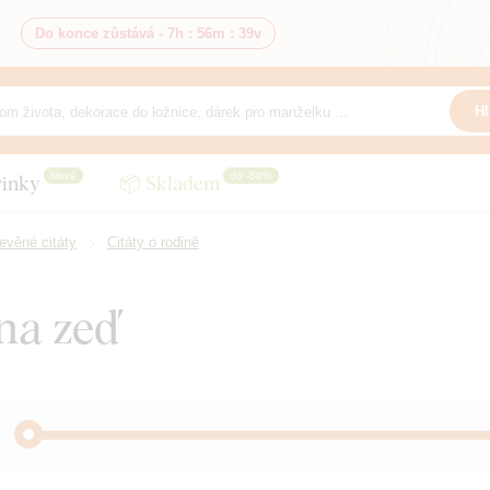
Do konce zůstává -
7h
:
56m
:
37v
Hl
Nové
do -50%
inky
📦 Skladem
evěné citáty
Citáty o rodině
 na zeď