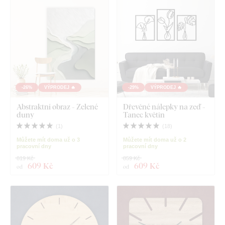
-26%
VÝPRODEJ 🔥
-29%
VÝPRODEJ 🔥
Abstraktní obraz - Zelené
Dřevěné nálepky na zeď -
duny
Tanec květin
(
1
)
(
18
)
Můžete mít doma už o 3
Můžete mít doma už o 2
pracovní dny
pracovní dny
819 Kč
859 Kč
609 Kč
609 Kč
od
od