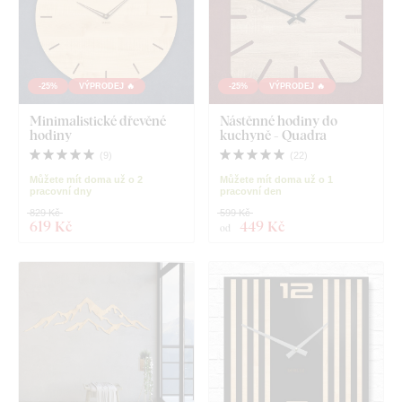
-25%
VÝPRODEJ 🔥
-25%
VÝPRODEJ 🔥
Minimalistické dřevěné
Nástěnné hodiny do
hodiny
kuchyně - Quadra
(
9
)
(
22
)
Můžete mít doma už o 2
Můžete mít doma už o 1
pracovní dny
pracovní den
829 Kč
599 Kč
619 Kč
449 Kč
od