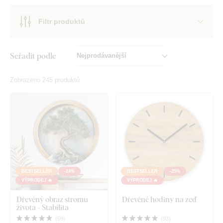
Filtr produktů
Seřadit podle
Zobrazeno 245 produktů
BESTSELLER
-24%
BESTSELLER
-25%
VÝPRODEJ 🔥
VÝPRODEJ 🔥
Dřevěný obraz stromu
Dřevěné hodiny na zeď
života - Stabilita
(
69
)
(
93
)