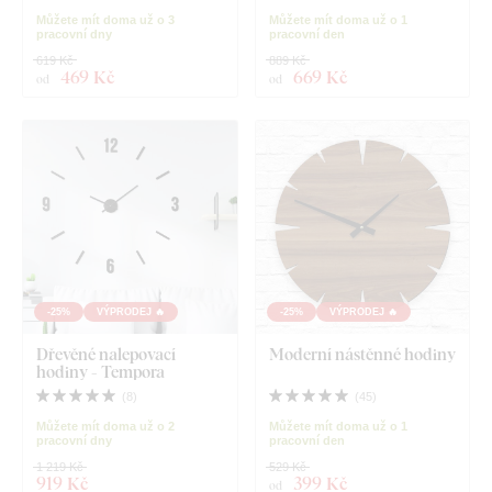
Můžete mít doma už o 3
Můžete mít doma už o 1
pracovní dny
pracovní den
619 Kč
889 Kč
469 Kč
669 Kč
od
od
-25%
VÝPRODEJ 🔥
-25%
VÝPRODEJ 🔥
Dřevěné nalepovací
Moderní nástěnné hodiny
hodiny - Tempora
(
8
)
(
45
)
Můžete mít doma už o 2
Můžete mít doma už o 1
pracovní dny
pracovní den
1 219 Kč
529 Kč
919 Kč
399 Kč
od