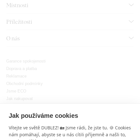
Místnosti
Příležitosti
O nás
Garance spokojenosti
Doprava a platba
Reklamace
Obchodní podmínky
Jsme ECO
Jak nakupovat
GDPR
Nastavit cookies
Jak používáme cookies
Vítejte ve světě DUBLEZ! 🏡 Jsme rádi, že jste tu. 🍪 Cookies
nám pomáhají, abyste se u nás cítili příjemně a našli to,