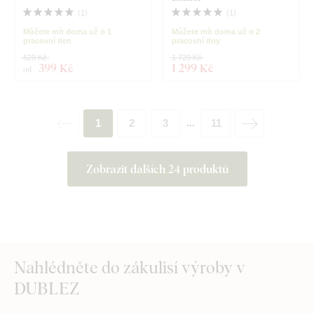
(
1
)
(
1
)
Můžete mít doma už o 1
Můžete mít doma už o 2
pracovní den
pracovní dny
529 Kč
1 729 Kč
399 Kč
1 299 Kč
od
1
2
3
11
...
Zobrazit dalších 24 produktů
Nahlédněte do zákulisí výroby v
DUBLEZ