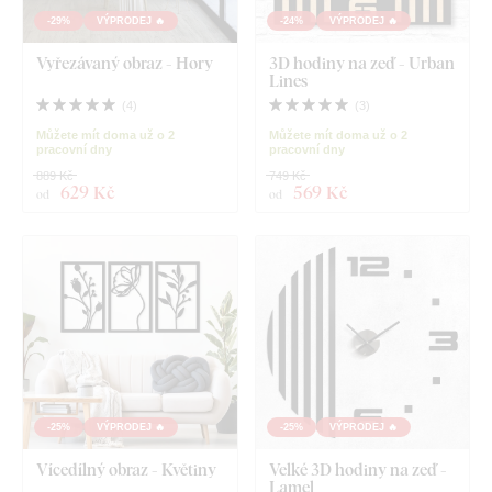
-29%
VÝPRODEJ 🔥
-24%
VÝPRODEJ 🔥
Vyřezávaný obraz - Hory
3D hodiny na zeď - Urban
Lines
(
4
)
(
3
)
Můžete mít doma už o 2
Můžete mít doma už o 2
pracovní dny
pracovní dny
889 Kč
749 Kč
629 Kč
569 Kč
od
od
-25%
VÝPRODEJ 🔥
-25%
VÝPRODEJ 🔥
Vícedílný obraz - Květiny
Velké 3D hodiny na zeď -
Lamel