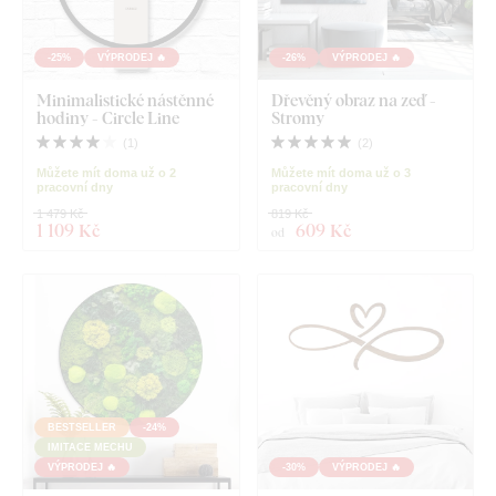
-25%
VÝPRODEJ 🔥
-26%
VÝPRODEJ 🔥
Minimalistické nástěnné
Dřevěný obraz na zeď -
hodiny - Circle Line
Stromy
(
1
)
(
2
)
Můžete mít doma už o 2
Můžete mít doma už o 3
pracovní dny
pracovní dny
1 479 Kč
819 Kč
1 109 Kč
609 Kč
od
BESTSELLER
-24%
IMITACE MECHU
VÝPRODEJ 🔥
-30%
VÝPRODEJ 🔥