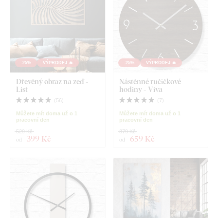
-25%
VÝPRODEJ 🔥
-25%
VÝPRODEJ 🔥
Dřevěný obraz na zeď -
Nástěnné ručičkové
List
hodiny - Viva
(
56
)
(
7
)
Můžete mít doma už o 1
Můžete mít doma už o 1
pracovní den
pracovní den
529 Kč
879 Kč
399 Kč
659 Kč
od
od