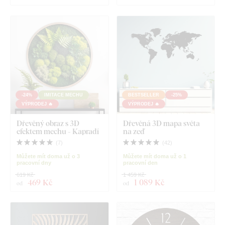
-24%
IMITACE MECHU
BESTSELLER
-25%
VÝPRODEJ 🔥
VÝPRODEJ 🔥
Dřevěný obraz s 3D
Dřevěná 3D mapa světa
efektem mechu - Kapradí
na zeď
(
7
)
(
42
)
Můžete mít doma už o 3
Můžete mít doma už o 1
pracovní dny
pracovní den
619 Kč
1 459 Kč
469 Kč
1 089 Kč
od
od