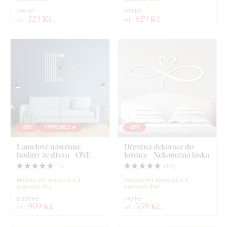
299 Kč
889 Kč
229 Kč
629 Kč
od
od
-25%
VÝPRODEJ 🔥
-25%
Lamelové nástěnné
Dřevěná dekorace do
hodiny ze dřeva - ONE
ložnice - Nekonečná láska
(
1
)
(
134
)
Můžete mít doma už o 2
Můžete mít doma už o 1
pracovní dny
pracovní den
1 209 Kč
749 Kč
909 Kč
559 Kč
od
od