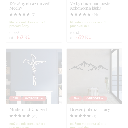
Dřevěný obraz na zeď -
Velký obraz nad postel -
Mechy
Nekonečná láska
(
7
)
(
44
)
Můžete mít doma už o 3
Můžete mít doma už o 1
pracovní dny
pracovní den
619 Kč
939 Kč
469 Kč
659 Kč
od
od
-23%
VÝPRODEJ 🔥
-29%
VÝPRODEJ 🔥
Moderní kříž na zeď
Dřevěný obraz - Hory
(
23
)
(
1
)
Můžete mít doma už o 1
Můžete mít doma už o 1
pracovní den
pracovní den