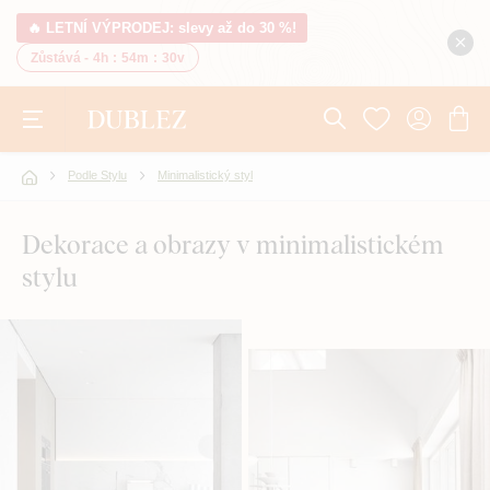
🔥 LETNÍ VÝPRODEJ: slevy až do 30 %!
Zůstává -
4h
:
54m
:
29v
Podle Stylu
Minimalistický styl
Dekorace a obrazy v minimalistickém
stylu