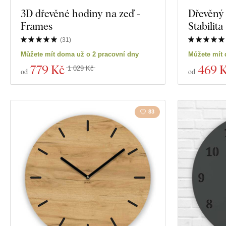
Exkluzivita
3D dřevěné hodiny na zeď -
Dřevěný 
Motivace
Frames
Stabilita
Materiál
Hmyz
(
31
)
Můžete mít doma už o 2 pracovní dny
Můžete mít 
Hloubka
Film
779 Kč
469 
1 029 Kč
od
od
Jídlo a nápoje
83
Zobrazit 1865 p