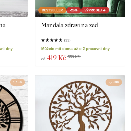
BESTSELLER
-25%
VÝPRODEJ 🔥
ha
Mandala zdraví na zeď
(
33
)
vní dny
Můžete mít doma už o 2 pracovní dny
419 Kč
559 Kč
od
18
208