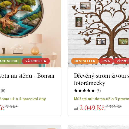
TACE MECHU
VÝPRODEJ 🔥
BESTSELLER
-25%
VÝPROD
vota na stěnu - Bonsai
Dřevěný strom života 
fotorámečky
(
9
)
(
8
)
doma už o 4 pracovní dny
Můžete mít doma už o 3 praco
Kč
2 049 Kč
619 Kč
2 729 Kč
od