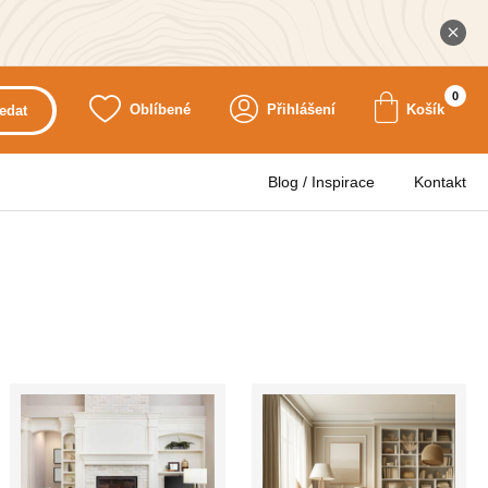
0
Oblíbené
Přihlášení
Košík
edat
Blog / Inspirace
Kontakt