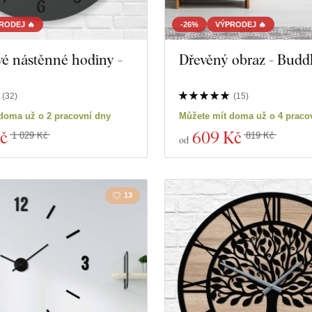
RODEJ 🔥
-26%
VÝPRODEJ 🔥
é nástěnné hodiny -
Dřevěný obraz - Budd
(
32
)
(
15
)
doma už o 2 pracovní dny
Můžete mít doma už o 4 praco
č
609 Kč
1 029 Kč
819 Kč
od
13