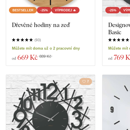
BESTSELLER
-25%
VÝPRODEJ 🔥
-25%
VÝP
Dřevěné hodiny na zeď
Designov
Basic
(
93
)
Můžete mít doma už o 2 pracovní dny
Můžete mít 
669 Kč
769 K
889 Kč
od
od
7