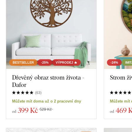
BESTSELLER
-25%
VÝPRODEJ 🔥
-24%
IMI
Dřevěný obraz strom života -
Strom ži
Dafor
(
63
)
Můžete mít doma už o 2 pracovní dny
Můžete mít 
399 Kč
469 
529 Kč
od
od