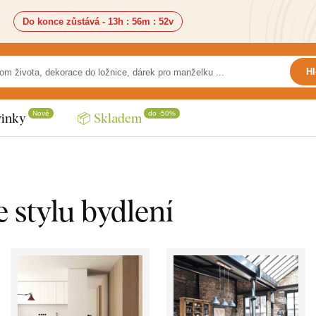
Do konce zůstává -
13h
:
56m
:
50v
Hl
Nové
do -50%
inky
📦 Skladem
 stylu bydlení