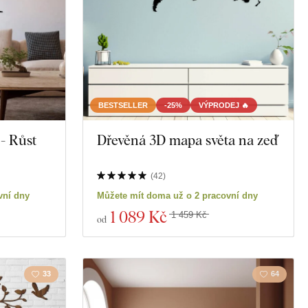
BESTSELLER
-25%
VÝPRODEJ 🔥
- Růst
Dřevěná 3D mapa světa na zeď
(
42
)
vní dny
Můžete mít doma už o 2 pracovní dny
1 089 Kč
1 459 Kč
od
33
64