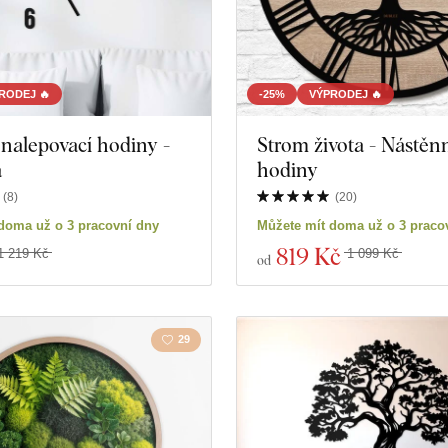
RODEJ 🔥
-25%
VÝPRODEJ 🔥
nalepovací hodiny -
Strom života - Nástěn
a
hodiny
(
8
)
(
20
)
doma už o 3 pracovní dny
Můžete mít doma už o 3 praco
819 Kč
1 219 Kč
1 099 Kč
od
29