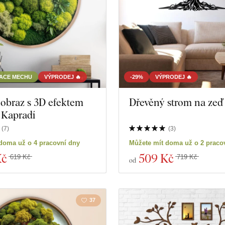
TACE MECHU
VÝPRODEJ 🔥
-29%
VÝPRODEJ 🔥
obraz s 3D efektem
Dřevěný strom na zeď 
 Kapradí
(
7
)
(
3
)
doma už o 4 pracovní dny
Můžete mít doma už o 2 praco
Kč
509 Kč
619 Kč
719 Kč
od
37