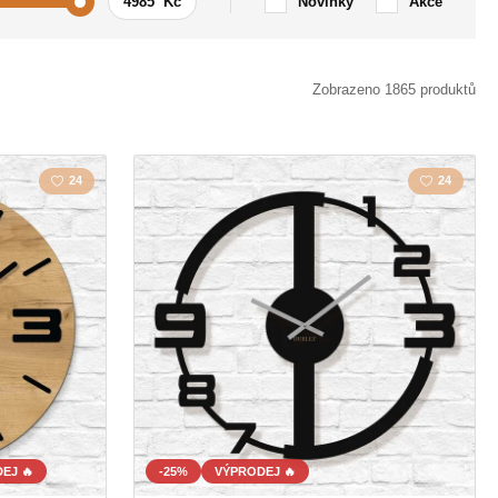
Novinky
Akce
Auto / Motorka
Zobrazeno 1865 produktů
zmus
Citát / Nápis
24
24
y
Krajina
Láska
la
Mapa
a
Polygonal
Sovy
Zvíře
EJ 🔥
-25%
VÝPRODEJ 🔥