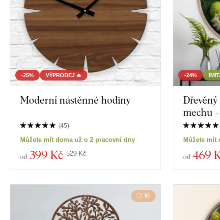
-25%
VÝPRODEJ 🔥
-24%
IMI
Moderní nástěnné hodiny
Dřevěný 
mechu -
(
45
)
Můžete mít doma už o 2 pracovní dny
Můžete mít 
399 Kč
469 
529 Kč
od
od
91