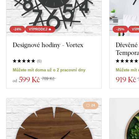
-24%
VÝPRODEJ 🔥
-25%
VÝP
Designové hodiny - Vortex
Dřevěné 
Tempor
(
6
)
Můžete mít doma už o 2 pracovní dny
Můžete mít 
599 Kč
919 Kč
789 Kč
od
24