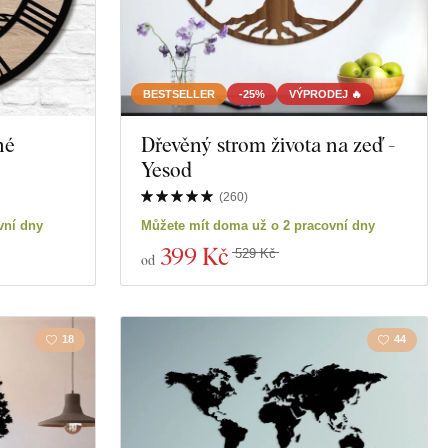
BESTSELLER
-25%
VÝPRODEJ 🔥
né
Dřevěný strom života na zeď -
Yesod
(
260
)
vní dny
Můžete mít doma už o 2 pracovní dny
399 Kč
529 Kč
od
18
44