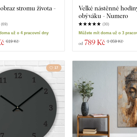
obraz stromu života -
Velké nástěnné hodin
Hudba
Námořn
obýváku - Numero
Vesmír
Sport
(
69
)
(
30
)
doma už o 4 pracovní dny
Můžete mít doma už o 3 praco
Hry
Portrét
Kč
789 Kč
619 Kč
1 059 Kč
od
Osobnosti
17
roduktů
Zavřít filtr