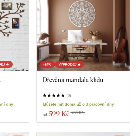
EJ 🔥
-24%
VÝPRODEJ 🔥
s
Dřevěná mandala klidu
(
9
)
vní dny
Můžete mít doma už o 3 pracovní dny
599 Kč
789 Kč
od