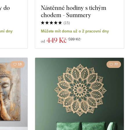
y do
Nástěnné hodiny s tichým
ictví
Motorky
chodem - Summery
Vzdělání
(
15
)
vní dny
Můžete mít doma už o 2 pracovní dny
Spiritualita
449 Kč
599 Kč
od
13
77