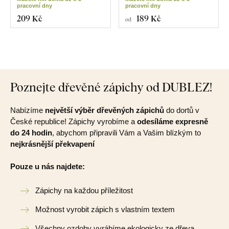
pracovní dny
pracovní dny
209 Kč
189 Kč
od
Poznejte dřevěné zápichy od DUBLEZ!
Nabízíme
největší výběr dřevěných zápichů
do dortů v
České republice! Zápichy vyrobíme a
odesíláme expresně
do 24 hodin
, abychom připravili Vám a Vašim blízkým to
nejkrásnější překvapení
Pouze u nás najdete:
Zápichy na každou příležitost
Možnost vyrobit zápich s vlastním textem
Všechny ozdoby vyrábíme ekologicky ze dřeva