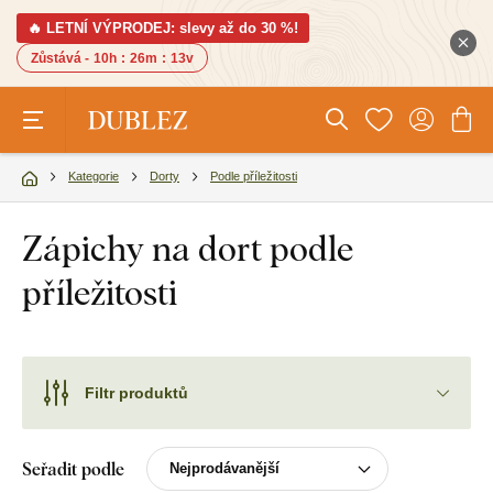
🔥 LETNÍ VÝPRODEJ: slevy až do 30 %!
Zůstává -
10h
:
26m
:
12v
Kategorie
Dorty
Podle příležitosti
Zápichy na dort podle
příležitosti
Filtr produktů
Seřadit podle