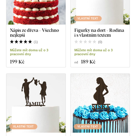
VLASTNÍ TEXT
Nápis ze dřeva - Všechno
Figurky na dort - Rodina
nejlepší
i s vlastním textem
(
1
)
(
0
)
Můžete mít doma už o 3
Můžete mít doma už o 3
pracovní dny
pracovní dny
199 Kč
189 Kč
od
VLASTNÍ TEXT
VLASTNÍ TEXT