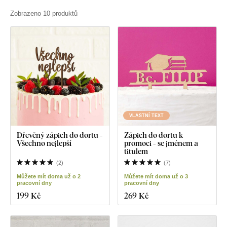
Zobrazeno 10 produktů
VLASTNÍ TEXT
Dřevěný zápich do dortu -
Zápich do dortu k
Všechno nejlepší
promoci - se jménem a
titulem
(
2
)
(
7
)
Můžete mít doma už o 2
Můžete mít doma už o 3
pracovní dny
pracovní dny
199 Kč
269 Kč