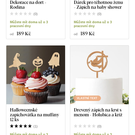
Dekorace na dort -
Dárek pro těhotnou ženu
Rodina
- Zápich na baby shower
(
0
)
(
0
)
Můžete mít doma už o 3
Můžete mít doma už o 3
pracovní dny
pracovní dny
189 Kč
189 Kč
od
od
VLASTNÍ TEXT
Halloweenské
Drevený zápich na krst s
zapichovátka na muffiny
menom - Holubica a kríž
12 ks
(
1
)
(
0
)
Můžete mít doma už o 3
Můžete mít doma už o 3