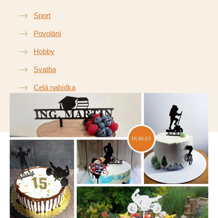
Sport
Povolání
Hobby
Svatba
Celá nabídka