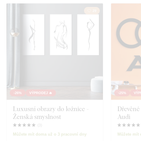
29
-26%
VÝPRODEJ 🔥
-25%
VÝP
Luxusní obrazy do ložnice -
Dřevěné 
Ženská smyslnost
Audi
(
3
)
Můžete mít doma už o 3 pracovní dny
Můžete mít 