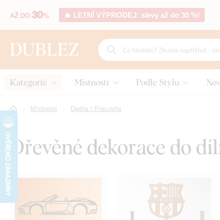
🔥 LETNÍ VÝPRODEJ: slevy až do 30 %!
Kategorie
Místnosti
Podle Stylu
Nov
Místnosti
Dielňa / Pracovňa
Dřevěné dekorace do díl