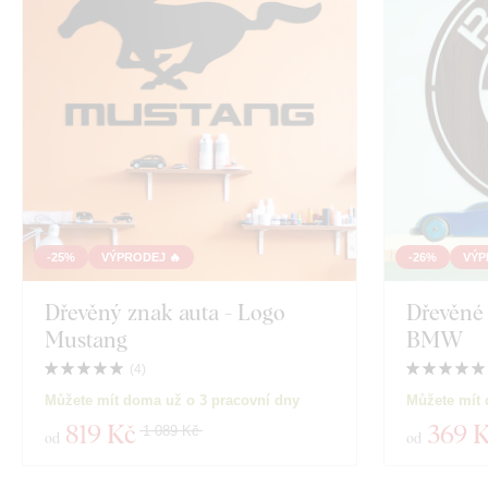
-25%
VÝPRODEJ 🔥
-26%
VÝP
Dřevěný znak auta - Logo
Dřevěné 
Mustang
BMW
(
4
)
Můžete mít doma už o 3 pracovní dny
Můžete mít 
819 Kč
369 
1 089 Kč
od
od