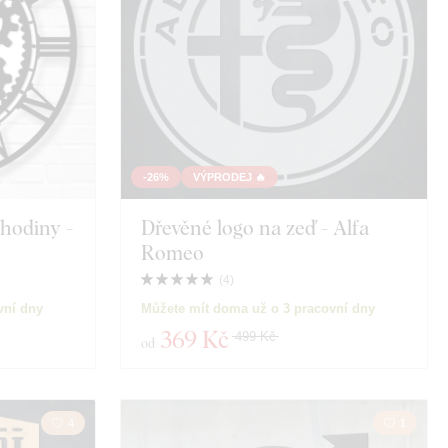
-26%
VÝPRODEJ 🔥
 hodiny -
Dřevěné logo na zeď - Alfa
Romeo
(
4
)
vní dny
Můžete mít doma už o 3 pracovní dny
369 Kč
499 Kč
od
4
1