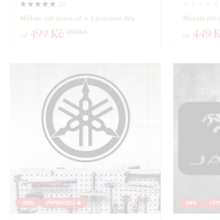
(
2
)
Můžete mít doma už o 3 pracovní dny
Můžete mít 
499 Kč
449 
659 Kč
od
od
-25%
VÝPRODEJ 🔥
-24%
VÝP