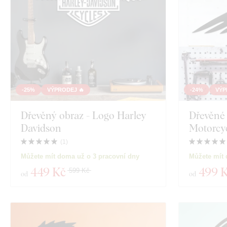
Dekor
Barva
Vlastní text
Technologie výroby
-25%
VÝPRODEJ 🔥
-24%
VÝP
Exkluzivita
Dřevěný obraz - Logo Harley
Dřevěné 
Davidson
Motorcy
Materiál
(
1
)
Zobrazit 130 pr
Můžete mít doma už o 3 pracovní dny
Můžete mít 
Hloubka
449 Kč
499 
599 Kč
od
od