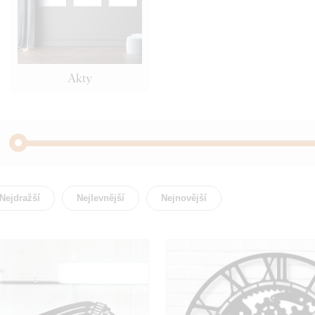
Akty
Akty
Auto /
Nejdražší
Nejlevnější
Nejnovější
Krajina
Lidé
Strom
Zvíře