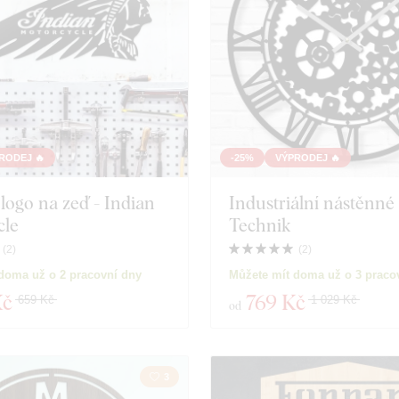
RODEJ 🔥
-25%
VÝPRODEJ 🔥
logo na zeď - Indian
Industriální nástěnné
cle
Technik
(
2
)
(
2
)
oduktů
Zavřít filtr
doma už o 2 pracovní dny
Můžete mít doma už o 3 praco
Kč
769 Kč
659 Kč
1 029 Kč
od
3