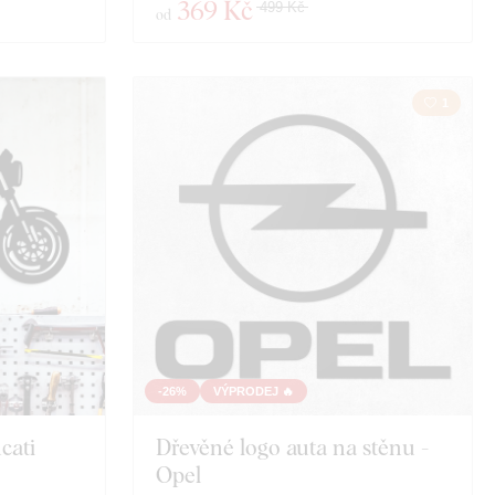
369 Kč
499 Kč
od
1
-26%
VÝPRODEJ 🔥
cati
Dřevěné logo auta na stěnu -
Opel