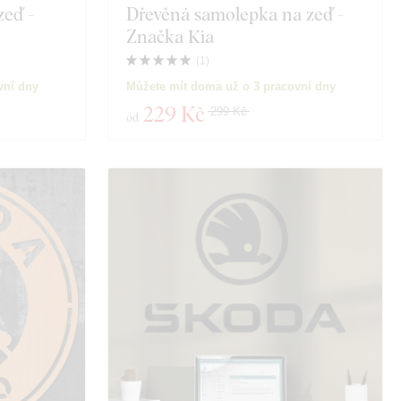
zeď -
Dřevěná samolepka na zeď -
Značka Kia
(
1
)
vní dny
Můžete mít doma už o 3 pracovní dny
229 Kč
299 Kč
od