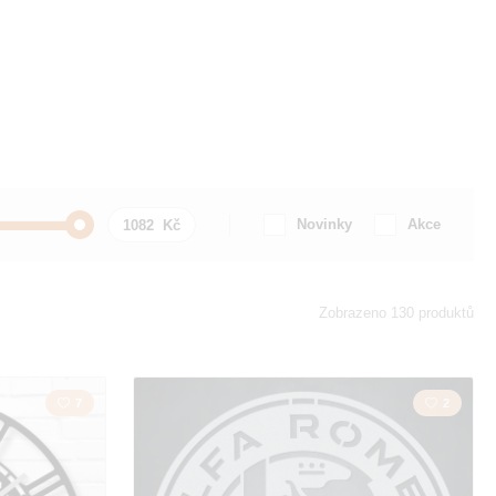
Novinky
Akce
 Motorka
Citát / Nápis
Zobrazeno 130 produktů
Město
7
2
Motorky