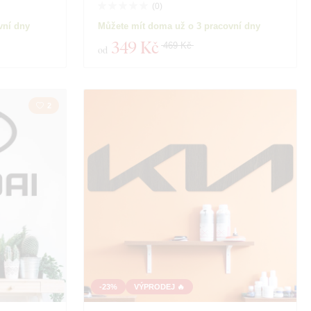
(
0
)
vní dny
Můžete mít doma už o 3 pracovní dny
349 Kč
469 Kč
od
2
-23%
VÝPRODEJ 🔥