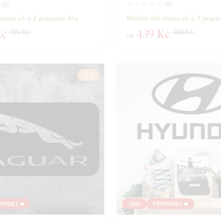
(
0
)
(
0
)
doma už o 2 pracovní dny
Můžete mít doma už o 3 praco
Kč
439 Kč
599 Kč
589 Kč
od
3
RODEJ 🔥
-25%
VÝPRODEJ 🔥