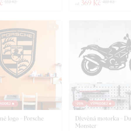
č
369 Kč
559 Kč
499 Kč
od
4
RODEJ 🔥
-25%
VÝPRODEJ 🔥
né logo - Porsche
Dřevěná motorka - Du
Monster