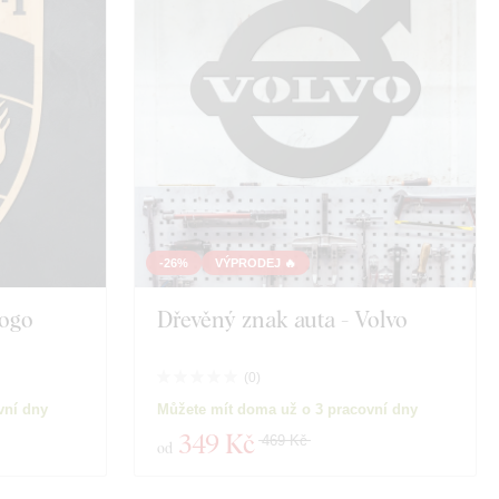
-26%
VÝPRODEJ 🔥
Logo
Dřevěný znak auta - Volvo
(
0
)
vní dny
Můžete mít doma už o 3 pracovní dny
349 Kč
469 Kč
od