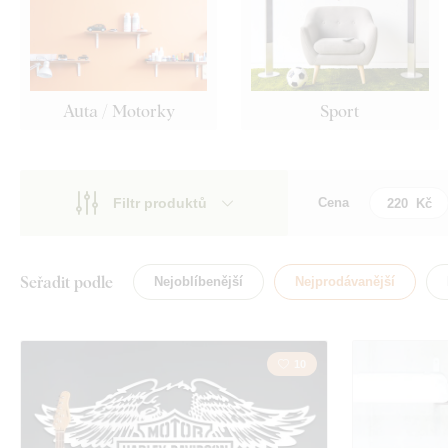
Auta / Motorky
Sport
Filtr produktů
Cena
Motiv
Motiv
Styl
Auta
Seřadit podle
Nejoblíbenější
Nejprodávanější
Typ
Cestování
Tvar
10
Příroda
Umístění
Film
Orientace