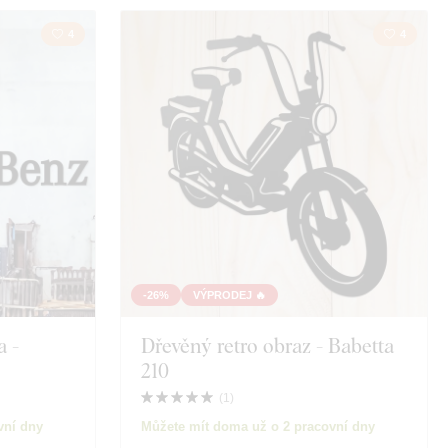
4
4
-26%
VÝPRODEJ 🔥
 -
Dřevěný retro obraz - Babetta
210
(
1
)
vní dny
Můžete mít doma už o 2 pracovní dny