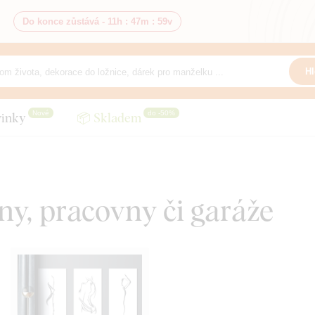
Do konce zůstává -
11h
:
47m
:
57v
Hl
Nové
do -50%
inky
📦 Skladem
ny, pracovny či garáže