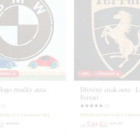
RODEJ 🔥
-25%
VÝPRODEJ 🔥
logo značky auta -
Dřevěný znak auta - 
Ferrari
(
3
)
(
6
)
doma už o 2 pracovní dny
Můžete mít doma už o 2 praco
Kč
549 Kč
499 Kč
729 Kč
od