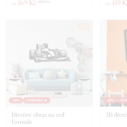
369 Kč
419 K
499 Kč
od
od
4
-24%
VÝPRODEJ 🔥
-25%
VÝP
Dřevěný obraz na zeď -
3D dřevě
Formule