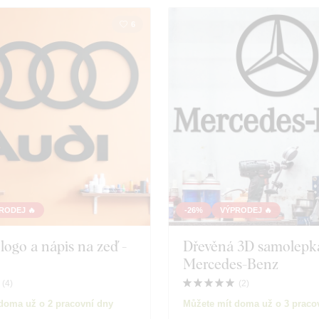
6
RODEJ 🔥
-26%
VÝPRODEJ 🔥
logo a nápis na zeď -
Dřevěná 3D samolepka
Mercedes-Benz
(
4
)
(
2
)
doma už o 2 pracovní dny
Můžete mít doma už o 3 praco