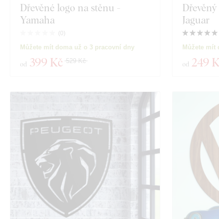
Dřevěné logo na stěnu -
Dřevěný 
Yamaha
Jaguar
(
0
)
Můžete mít doma už o 3 pracovní dny
Můžete mít 
399 Kč
249 
529 Kč
od
od