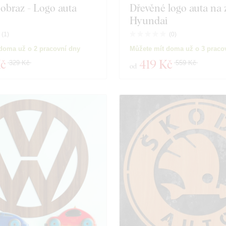
obraz - Logo auta
Dřevěné logo auta na 
Hyundai
(
1
)
(
0
)
doma už o 2 pracovní dny
Můžete mít doma už o 3 praco
Kč
419 Kč
329 Kč
559 Kč
od