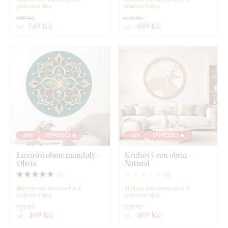
pracovní dny
pracovní dny
989 Kč
619 Kč
749 Kč
469 Kč
od
od
-24%
VÝPRODEJ 🔥
-24%
VÝPRODEJ 🔥
Luxusní obraz mandaly -
Kruhový zen obraz -
Olivia
Natural
(
2
)
(
0
)
Můžete mít doma už o 3
Můžete mít doma už o 3
pracovní dny
pracovní dny
619 Kč
619 Kč
469 Kč
469 Kč
od
od