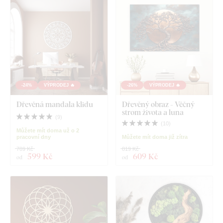
-24%
VÝPRODEJ 🔥
-26%
VÝPRODEJ 🔥
Dřevěná mandala klidu
Dřevěný obraz - Věčný
strom života a luna
(
9
)
(
10
)
Můžete mít doma už o 2
pracovní dny
Můžete mít doma již zítra
789 Kč
819 Kč
599 Kč
609 Kč
od
od