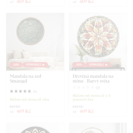
469 Kč
469 Kč
od
od
-24%
VÝPRODEJ 🔥
-24%
VÝPRODEJ 🔥
Mandala na zeď -
Dřevěná mandala na
Smaragd
stěnu - Barvy světa
(
0
)
(
6
)
Můžete mít doma už o 3
Můžete mít doma již zítra
pracovní dny
619 Kč
619 Kč
469 Kč
469 Kč
od
od