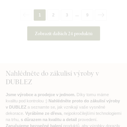
1
2
3
9
...
Zobrazit dalších 24 produktů
Nahlédněte do zákulisí výroby v
DUBLEZ
Jsme výrobce a prodejce v jednom.
Díky tomu máme
kvalitu pod kontrolou :)
Nahlédněte proto do zákulisí výroby
v DUBLEZ
a seznamte se, jak vznikají vaše vysněné
dekorace.
Vyrábíme ze dřeva
, nejpokročilejšími technologiemi
na trhu,
s důrazem na kvalitu a detail
provedení.
Zaručujeme bezpečné balení
produktů, aby výrobky dorazily