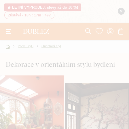
🔥 LETNÍ VÝPRODEJ: slevy až do 30 %!
Zůstává -
18h
:
17m
:
48v
Podle Stylu
Orientální styl
Dekorace v orientálním stylu bydlení