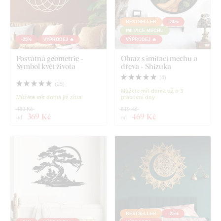
BESTSELLER
-24%
IMITACE MECHU
-25%
VÝPRODEJ 🔥
VÝPRODEJ 🔥
Posvátná geometrie -
Obraz s imitací mechu a
Symbol květ života
dřeva - Shizuka
(
4
)
(
25
)
Můžete mít doma už o 3
Můžete mít doma již zítra
pracovní dny
489 Kč
619 Kč
369 Kč
469 Kč
od
od
BESTSELLER
-25%