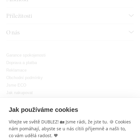
Příležitosti
O nás
Garance spokojenosti
Doprava a platba
Reklamace
Obchodní podmínky
Jsme ECO
Jak nakupovat
GDPR
Nastavit cookies
Jak používáme cookies
Vítejte ve světě DUBLEZ! 🏡 Jsme rádi, že jste tu. 🍪 Cookies
nám pomáhají, abyste se u nás cítili příjemně a našli to,
co vám udělá radost. 🧡