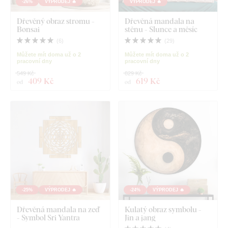
-26%
VÝPRODEJ 🔥
VÝPRODEJ 🔥
Dřevěný obraz stromu -
Dřevěná mandala na
Bonsai
stěnu - Slunce a měsíc
(
6
)
(
29
)
Můžete mít doma už o 2
Můžete mít doma už o 2
pracovní dny
pracovní dny
549 Kč
829 Kč
409 Kč
619 Kč
od
od
-25%
VÝPRODEJ 🔥
-24%
VÝPRODEJ 🔥
Dřevěná mandala na zeď
Kulatý obraz symbolu -
- Symbol Sri Yantra
Jin a jang