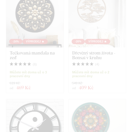
-24%
VÝPRODEJ 🔥
-26%
VÝPRODEJ 🔥
Tečkovaná mandala na
Dřevěný strom života -
zeď
Bonsai v kruhu
(
6
)
(
4
)
Můžete mít doma už o 3
Můžete mít doma už o 2
pracovní dny
pracovní dny
619 Kč
549 Kč
469 Kč
409 Kč
od
od