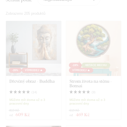
Zobrazeno 205 produktů
-24%
IMITACE MECHU
-26%
VÝPRODEJ 🔥
VÝPRODEJ 🔥
Dřevěný obraz - Buddha
Strom života na stěnu -
Bonsai
(
14
)
(
9
)
Můžete mít doma už o 3
Můžete mít doma už o 3
pracovní dny
pracovní dny
819 Kč
619 Kč
609 Kč
469 Kč
od
od