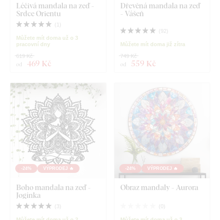
Léčivá mandala na zeď -
Dřevěná mandala na zeď
Srdce Orientu
- Vášeň
(
1
)
(
92
)
Můžete mít doma už o 3
pracovní dny
Můžete mít doma již zítra
619 Kč
749 Kč
469 Kč
559 Kč
od
od
-24%
VÝPRODEJ 🔥
-24%
VÝPRODEJ 🔥
Boho mandala na zeď -
Obraz mandaly - Aurora
Jogínka
(
3
)
(
0
)
Můžete mít doma už o 2
Můžete mít doma už o 3