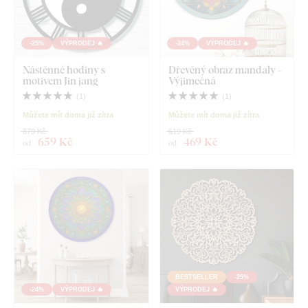
-25%
VÝPRODEJ 🔥
-24%
VÝPRODEJ 🔥
Nástěnné hodiny s
Dřevěný obraz mandaly -
motivem Jin jang
Výjimečná
(
1
)
(
1
)
Můžete mít doma již zítra
Můžete mít doma již zítra
879 Kč
619 Kč
659 Kč
469 Kč
od
od
BESTSELLER
-25%
-24%
VÝPRODEJ 🔥
VÝPRODEJ 🔥