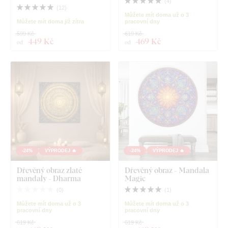
(
4
)
(
12
)
Můžete mít doma už o 3
Můžete mít doma již zítra
pracovní dny
599 Kč
619 Kč
449 Kč
469 Kč
od
od
-24%
VÝPRODEJ 🔥
-24%
VÝPRODEJ 🔥
Dřevěný obraz zlaté
Dřevěný obraz - Mandala
mandaly - Dharma
Magic
(
0
)
(
1
)
Můžete mít doma už o 3
Můžete mít doma už o 3
pracovní dny
pracovní dny
619 Kč
619 Kč