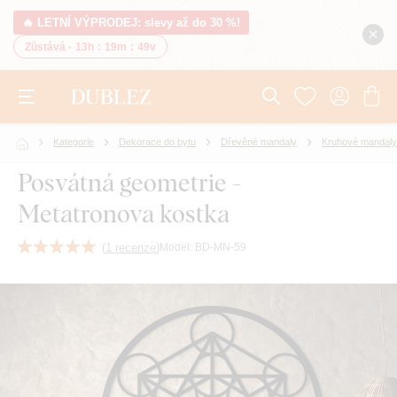
🔥 LETNÍ VÝPRODEJ: slevy až do 30 %!
Zůstává -
13h
:
19m
:
48v
Kategorie
Dekorace do bytu
Dřevěné mandaly
Kruhové mandaly
Posvátná geometrie -
Metatronova kostka
(
1 recenze
)
Model:
BD-MN-59