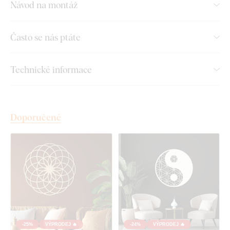
Návod na montáž
Dřevěný materiál o tloušťce 3 mm
Často se nás ptáte
Na výběr mnoho dekorů
Technické informace
Montáž, kterou zvládne každý:
Doporučené
Instalace dekorace je opravdu snadná :) Pro zavěšení
doporučujeme použít pěnovou lepicí pásku nebo malé hřebíky.
Bez vrtání, jednoduše a rychle.
Toto příslušenství si můžete pohodlně
dokoupit přímo v
našem e-shopu
u produktu.
U každé velikosti produktu vám automaticky doporučíme
potřebné množství pěnové pásky. Pokud si chcete montáž
-25%
VÝPRODEJ 🔥
-24%
VÝPRODEJ 🔥
ještě více usnadnit,
můžeme vám pásku profesionálně