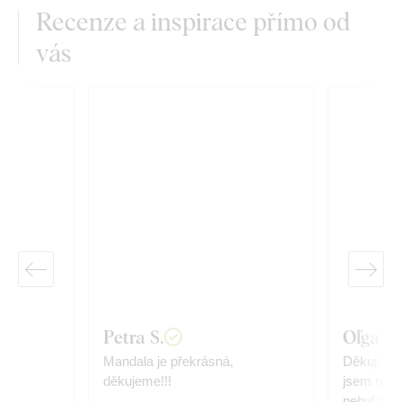
Recenze a inspirace přímo od
vás
á
Petra S.
Oľga I.
ce.
Mandala je překrásná,
Děkuji mo
děkujeme!!!
jsem nadš
nebyl pos