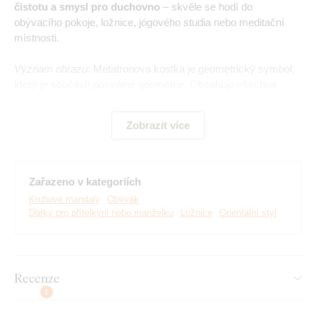
čistotu a smysl pro duchovno
– skvěle se hodí do
obývacího pokoje, ložnice, jógového studia nebo meditační
místnosti.
Význam obrazu:
Metatronova kostka je geometrický symbol,
který je součástí posvátné geometrie. Obsahuje všechna
Platónská tělesa a je vnímána jako zobrazení základní
struktury vesmíru. Je tvořena 13 kruhy, které jsou spojeny
Zobrazit více
přímými čarami do sítě. Tyto čáry tvoří projekci 5 Platónských
těles. Symbolicky představuje spojení všech geometrických
forem a je považována za klíč k pochopení struktury vesmíru
a všech forem života.
Zařazeno v kategoriích
Kruhové mandaly
Obývák
Dárky pro přítelkyni nebo manželku
Ložnice
Orientální styl
Hlavní výhody produktu:
Symbol posvátné geometrie
Recenze
Precizně vyřezaný design s 3D efektem
1
Jednoduchá montáž na stěnu