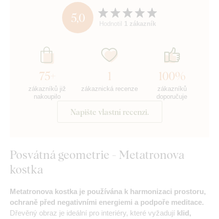
5,0
Hodnotil
1 zákazník
75+
1
100%
zákazníků již
zákaznická recenze
zákazníků
nakoupilo
doporučuje
Napište vlastní recenzi.
Posvátná geometrie - Metatronova
kostka
Metatronova kostka je používána k harmonizaci prostoru,
ochraně před negativními energiemi a podpoře meditace.
Dřevěný obraz je ideální pro interiéry, které vyžadují
klid,