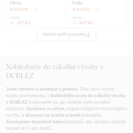
Olivia
Viola
(
2
)
(
1
)
619 Kč
619 Kč
469 Kč
469 Kč
od
od
Načíst další produkty
Nahlédněte do zákulisí výroby v
DUBLEZ
Jsme výrobce a prodejce v jednom.
Díky tomu máme
kvalitu pod kontrolou :)
Nahlédněte proto do zákulisí výroby
v DUBLEZ
a seznamte se, jak vznikají vaše vysněné
dekorace.
Vyrábíme ze dřeva
, nejpokročilejšími technologiemi
na trhu,
s důrazem na kvalitu a detail
provedení.
Zaručujeme bezpečné balení
produktů, aby výrobky dorazily
bezpečně k vám domů.