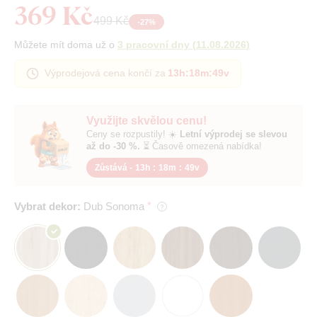
369 Kč
499 Kč
-
27
%
Můžete mít doma už o
3 pracovní dny
(
11.08.2026
)
Výprodejová cena končí za
13h
:
18m
:
48v
Využijte skvělou cenu!
Ceny se rozpustily! ☀️
Letní výprodej se slevou
až do -30 %.
⏳ Časově omezená nabídka!
Zůstává -
13h
:
18m
:
48v
Vybrat dekor:
Dub Sonoma