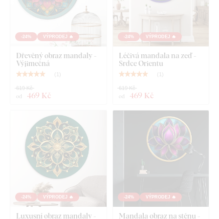
Posvátná geometrie - Metatronova kostka
-24%
VÝPRODEJ 🔥
-24%
VÝPRODEJ 🔥
Dřevěný obraz mandaly -
Léčivá mandala na zeď -
Výjimečná
Srdce Orientu
(
1
)
(
1
)
619 Kč
619 Kč
469 Kč
469 Kč
od
od
-24%
VÝPRODEJ 🔥
-24%
VÝPRODEJ 🔥
Luxusní obraz mandaly -
Mandala obraz na stěnu -