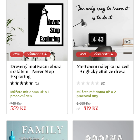
-25%
VÝPRODEJ 🔥
-25%
VÝPRODEJ 🔥
Dřevěný motivační obraz
Motivační nálepka na zeď
s citátem - Never Stop
- Anglický citát ze dřeva
Exploring
(
1
)
(
0
)
Můžete mít doma už o 1
Můžete mít doma už o 2
pracovní den
pracovní dny
749 Kč
1 089 Kč
559 Kč
819 Kč
od