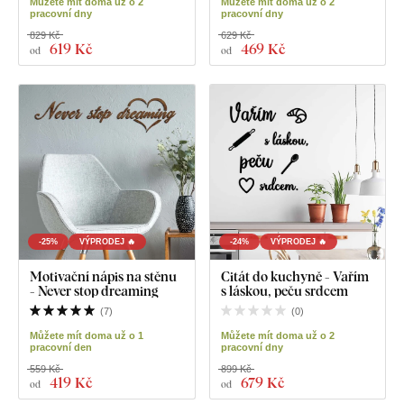
Můžete mít doma už o 2
Můžete mít doma už o 2
pracovní dny
pracovní dny
829 Kč
629 Kč
619 Kč
469 Kč
od
od
-25%
VÝPRODEJ 🔥
-24%
VÝPRODEJ 🔥
Motivační nápis na stěnu
Citát do kuchyně - Vařím
- Never stop dreaming
s láskou, peču srdcem
(
7
)
(
0
)
Můžete mít doma už o 1
Můžete mít doma už o 2
pracovní den
pracovní dny
559 Kč
899 Kč
419 Kč
679 Kč
od
od