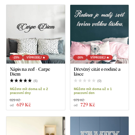
-25%
VÝPRODEJ 🔥
-26%
VÝPRODEJ 🔥
Nápis na zeď - Carpe
Dřevěný citát o rodině a
Diem
lásce
(
6
)
(
0
)
Můžete mít doma už o 2
Můžete mít doma už o 1
pracovní dny
pracovní den
829 Kč
979 Kč
619 Kč
729 Kč
od
od