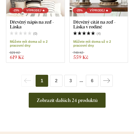
-25%
VÝPRODEJ 🔥
-25%
VÝPRODEJ 🔥
Dřevěný nápis na zeď -
Dřevěný citát na zeď -
Láska
Láska v rodině
(
0
)
(
4
)
Můžete mít doma už o 2
Můžete mít doma už o 2
pracovní dny
pracovní dny
829 Kč
749 Kč
619 Kč
559 Kč
1
2
3
6
...
Zobrazit dalších 24 produktů