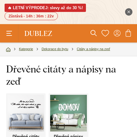
🔥 LETNÍ VÝPRODEJ: slevy až do 30 %!
Zůstává -
14h
:
36m
:
21v
Kategorie
Dekorace do bytu
Citáty a nápisy na zeď
Dřevěné citáty a nápisy na
zeď
Dřevěné citáty
Dřevěné nápisy