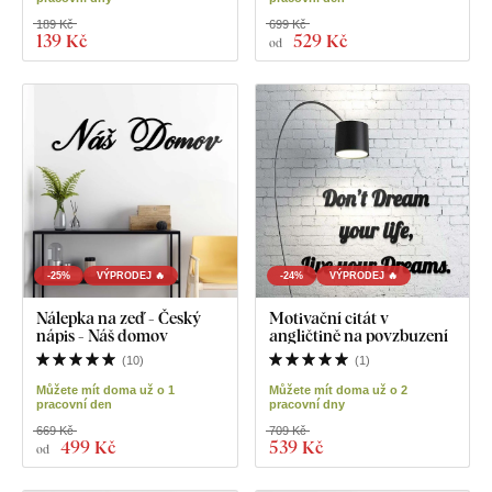
189 Kč
699 Kč
139 Kč
529 Kč
od
-25%
VÝPRODEJ 🔥
-24%
VÝPRODEJ 🔥
Nálepka na zeď - Český
Motivační citát v
nápis - Náš domov
angličtině na povzbuzení
(
10
)
(
1
)
Můžete mít doma už o 1
Můžete mít doma už o 2
pracovní den
pracovní dny
669 Kč
709 Kč
499 Kč
539 Kč
od