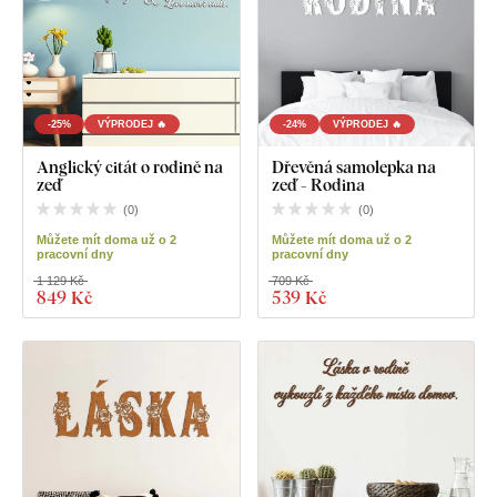
-25%
VÝPRODEJ 🔥
-24%
VÝPRODEJ 🔥
Anglický citát o rodině na
Dřevěná samolepka na
zeď
zeď - Rodina
(
0
)
(
0
)
Můžete mít doma už o 2
Můžete mít doma už o 2
pracovní dny
pracovní dny
1 129 Kč
709 Kč
849 Kč
539 Kč