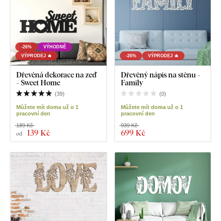
-26%
VÝHODNĚ
VÝPRODEJ 🔥
-26%
VÝPRODEJ 🔥
Dřevěná dekorace na zeď
Dřevěný nápis na stěnu -
- Sweet Home
Family
(
39
)
(
0
)
Můžete mít doma už o 1
Můžete mít doma už o 1
pracovní den
pracovní den
189 Kč
939 Kč
139 Kč
699 Kč
od