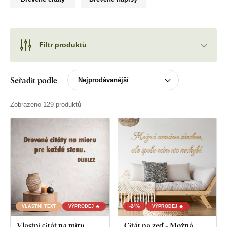
Filtr produktů
Seřadit podle
Zobrazeno 129 produktů
VLASTNÍ TEXT
VÝPRODEJ 🔥
-24%
VÝPRODEJ 🔥
Vlastní citát na míru
Citát na zeď - Možná