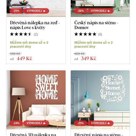
-25%
VÝPRODEJ 🔥
-26%
VÝPRODEJ 🔥
Dřevěná nálepka na zeď -
Český nápis na stěnu -
nápis Love s květy
Domov
(
2
)
(
6
)
Můžete mít doma už o 2
Můžete mít doma už o 2
pracovní dny
pracovní dny
599 Kč
469 Kč
449 Kč
349 Kč
od
od
-24%
VÝPRODEJ 🔥
-25%
VÝPRODEJ 🔥
Dřevěná 3D nálepka na
Dřevěný nápis na stěnu -