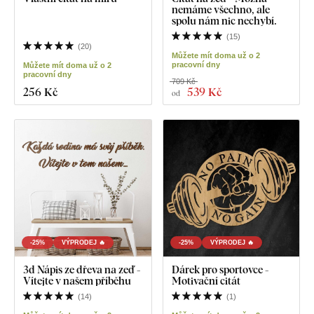
nemáme všechno, ale
spolu nám nic nechybí.
(
15
)
(
20
)
Můžete mít doma už o 2
pracovní dny
Můžete mít doma už o 2
pracovní dny
709 Kč
256 Kč
539 Kč
od
-25%
VÝPRODEJ 🔥
-25%
VÝPRODEJ 🔥
3d Nápis ze dřeva na zeď -
Dárek pro sportovce -
Vítejte v našem příběhu
Motivační citát
(
14
)
(
1
)