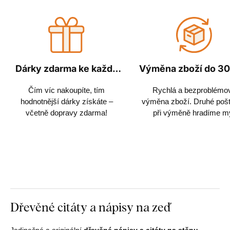
Dárky zdarma ke každé
Výměna zboží do 30
objednávce
Čím víc nakoupíte, tím
Rychlá a bezproblémo
hodnotnější dárky získáte –
výměna zboží. Druhé poš
včetně dopravy zdarma!
při výměně hradíme m
Dřevěné citáty a nápisy na zeď
Jedinečné a originální
dřevěné nápisy a citáty na stěnu
.