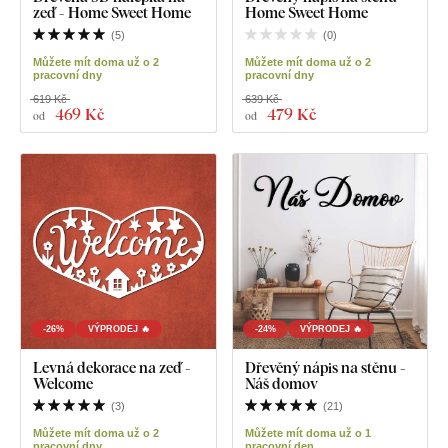
zeď - Home Sweet Home
Home Sweet Home
(
5
)
(
0
)
Můžete mít doma už o 2
Můžete mít doma už o 2
pracovní dny
pracovní dny
619 Kč
639 Kč
469 Kč
479 Kč
od
od
-26%
VÝPRODEJ 🔥
-24%
VÝPRODEJ 🔥
Levná dekorace na zeď -
Dřevěný nápis na stěnu -
Welcome
Náš domov
(
3
)
(
21
)
Můžete mít doma už o 2
Můžete mít doma už o 1
pracovní dny
pracovní den