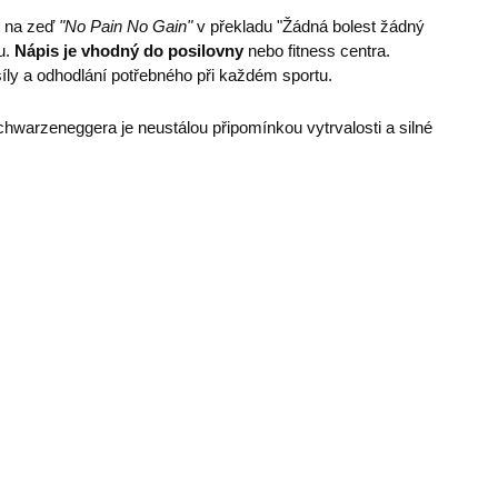
t na zeď
"No Pain No Gain"
v překladu "Žádná bolest žádný
u.
Nápis je vhodný do posilovny
nebo fitness centra.
síly a odhodlání potřebného při každém sportu.
Schwarzeneggera je neustálou připomínkou vytrvalosti a silné