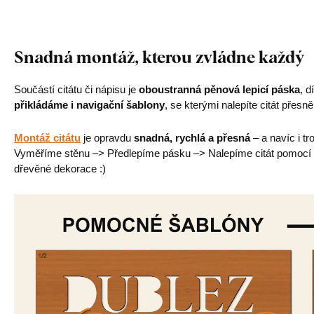
Snadná montáž, kterou zvládne každý
Součástí citátu či nápisu je
oboustranná pěnová lepicí páska
, d
přikládáme i navigační šablony
, se kterými nalepíte citát přesně 
Montáž citátu
je opravdu
snadná, rychlá a přesná
– a navíc i t
Vyměříme stěnu –> Předlepíme pásku –> Nalepíme citát pomocí
dřevěné dekorace :)