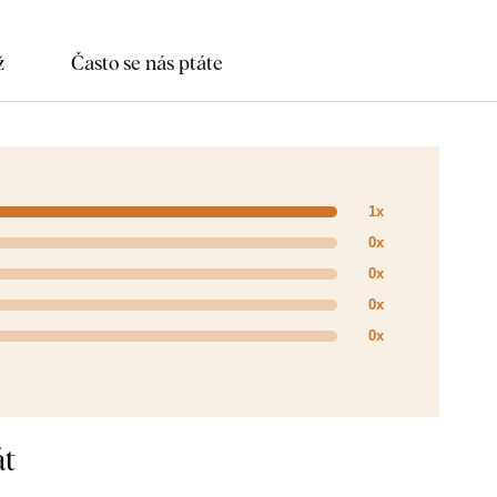
ž
Často se nás ptáte
1x
0x
0x
0x
0x
át