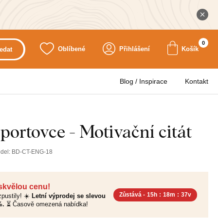
0
Oblíbené
Přihlášení
Košík
edat
Blog / Inspirace
Kontakt
portovce - Motivační citát
del:
BD-CT-ENG-18
 skvělou cenu!
Zůstává -
15h
:
18m
:
36v
pustily! ☀️
Letní výprodej se slevou
%.
⏳ Časově omezená nabídka!