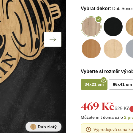
Vybrat dekor:
Dub Sono
Vyberte si rozměr výro
34x21 cm
66x41 cm
469 Kč
629 Kč
Můžete mít doma už o
2 pr
Dub zlatý
Výprodejová cena ko