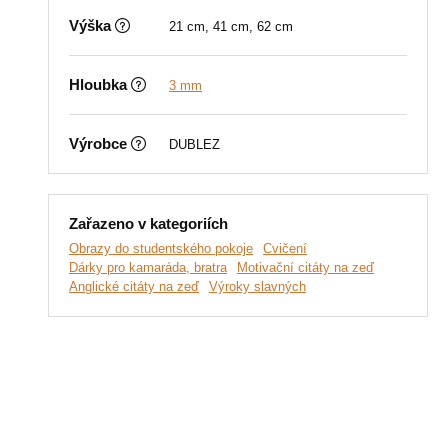
Výška
21 cm, 41 cm, 62 cm
Hloubka
3 mm
Výrobce
DUBLEZ
Zařazeno v kategoriích
Obrazy do studentského pokoje
Cvičení
Dárky pro kamaráda, bratra
Motivační citáty na zeď
Anglické citáty na zeď
Výroky slavných