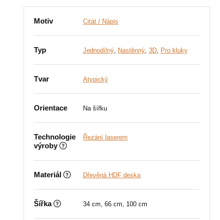
Motiv
Citát / Nápis
Typ
Jednodílný
,
Nastěnný
,
3D
,
Pro kluky
Tvar
Atypický
Orientace
Na šířku
Technologie
Řezání laserem
výroby
Materiál
Dřevěná HDF deska
Šířka
34 cm, 66 cm, 100 cm