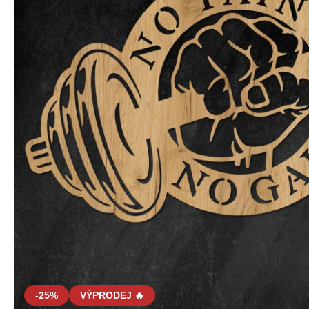
-25%
VÝPRODEJ 🔥