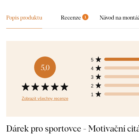
Popis produktu
Recenze
Návod na montá
1
5
5,0
4
3
2
1
Zobrazit všechny recenze
Dárek pro sportovce - Motivační cit