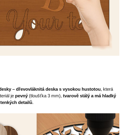
esky – dřevovláknitá deska s vysokou hustotou
, která
eriál je
pevný
(tloušťka 3 mm),
tvarově stálý a má hladký
 tenkých detailů
.