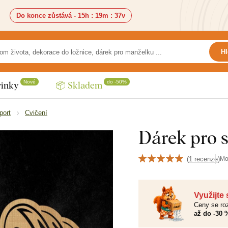
Do konce zůstává -
15h
:
19m
:
36v
Hl
Nové
do -50%
inky
📦 Skladem
port
Cvičení
Dárek pro s
(
1 recenze
)
Mo
Využijte
Ceny se roz
až do -30 