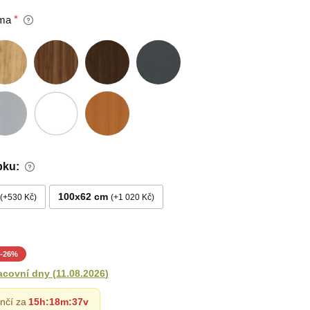
ma
bku:
100x62 cm
+530 Kč
+1 020 Kč
-
26
%
acovní dny
(
11.08.2026
)
nčí za
15h
:
18m
:
36v