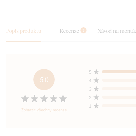
Popis produktu
Recenze
Návod na montá
3
5
5,0
4
3
2
1
Zobrazit všechny recenze