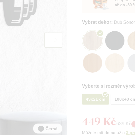
až do -30 
Vybrat dekor:
Dub Sono
Vyberte si rozměr výro
49x21 cm
100x43 c
449 Kč
639 Kč
Černá
Můžete mít doma už o
3 pr