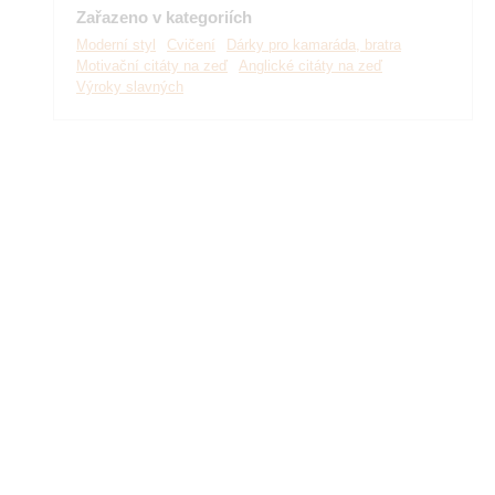
Zařazeno v kategoriích
Moderní styl
Cvičení
Dárky pro kamaráda, bratra
Motivační citáty na zeď
Anglické citáty na zeď
Výroky slavných