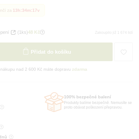
nčí za
13h
:
34m
:
15v
epení
(1ks)
48 Kč
Zakoupilo již 1 674 lidí
Přidat do košíku
i nákupu nad 2 600 Kč máte dopravu
zdarma
100% bezpečné balení
Produkty balíme bezpečně. Nemusíte se
proto obávat poškození přepravou.
 dnů