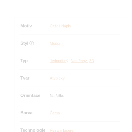
Motiv
Citát / Nápis
Styl
Moderní
Typ
Jednodílný
,
Nastěnný
,
3D
Tvar
Atypický
Orientace
Na šířku
Barva
Černá
Technologie
Řezání laserem