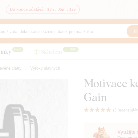
Do konce zůstává -
13h
:
35m
:
15v
Hl
Nové
do -50%
inky
📦 Skladem
evěné citáty
Výroky slavných
Motivace ke
Gain
(
3 recenze
)
Mo
Využijte
Ceny se roz