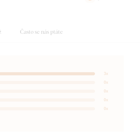
ž
Často se nás ptáte
3x
0x
0x
0x
0x