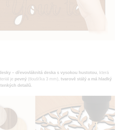
esky – dřevovláknitá deska s vysokou hustotou
, která
eriál je
pevný
(tloušťka 3 mm),
tvarově stálý a má hladký
 tenkých detailů
.