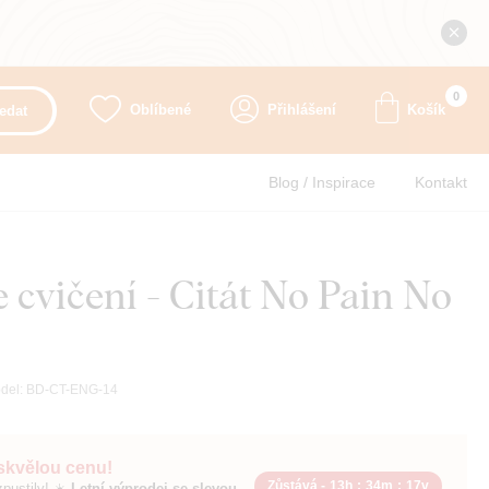
0
Oblíbené
Přihlášení
Košík
edat
Blog / Inspirace
Kontakt
 cvičení - Citát No Pain No
del:
BD-CT-ENG-14
 skvělou cenu!
Zůstává -
13h
:
34m
:
15v
pustily! ☀️
Letní výprodej se slevou