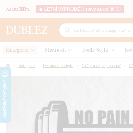
🔥 LETNÍ VÝPRODEJ: slevy až do 30 %!
Kategorie
Místnosti
Podle Stylu
Nov
Kategorie
Dekorace do bytu
Citáty a nápisy na zeď
Dř