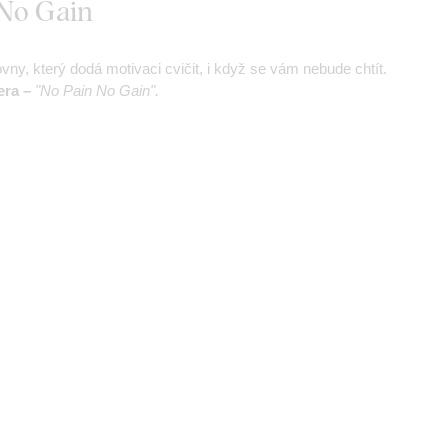
 No Gain
ny, který dodá motivaci cvičit, i když se vám nebude chtít.
era –
"No Pain No Gain".