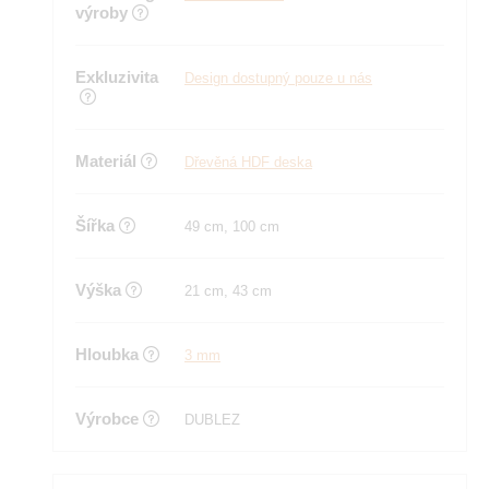
výroby
Exkluzivita
Design dostupný pouze u nás
Materiál
Dřevěná HDF deska
Šířka
49 cm, 100 cm
Výška
21 cm, 43 cm
Hloubka
3 mm
Výrobce
DUBLEZ