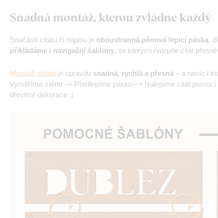
Snadná montáž, kterou zvládne každý
Součástí citátu či nápisu je
oboustranná pěnová lepicí páska
, d
přikládáme i navigační šablony
, se kterými nalepíte citát přesně 
Montáž citátu
je opravdu
snadná, rychlá a přesná
– a navíc i t
Vyměříme stěnu –> Předlepíme pásku –> Nalepíme citát pomocí
dřevěné dekorace :)