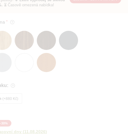
%.
⏳ Časově omezená nabídka!
ma
bku:
m
+880 Kč
-
30
%
acovní dny
(
11.08.2026
)