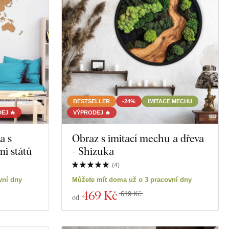
BESTSELLER
-24%
IMITACE MECHU
EJ 🔥
VÝPRODEJ 🔥
a s
Obraz s imitací mechu a dřeva
i států
- Shizuka
(
4
)
vní dny
Můžete mít doma už o 3 pracovní dny
469 Kč
619 Kč
od