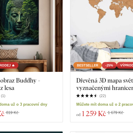
RODEJ 🔥
BESTSELLER
-25%
VÝPROD
 obraz Buddhy -
Dřevěná 3D mapa svět
z lesa
vyznačenými hranicem
(
1
)
(
22
)
doma už o 3 pracovní dny
Můžete mít doma už o 2 praco
Kč
1 259 Kč
819 Kč
1 679 Kč
od