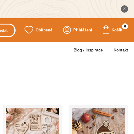
0
Oblíbené
Přihlášení
Košík
edat
Blog / Inspirace
Kontakt