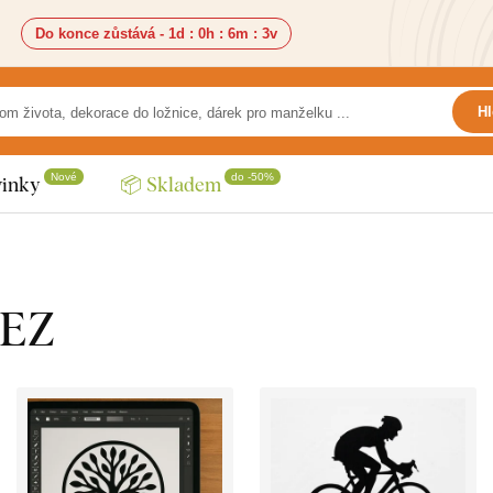
Do konce zůstává -
1d
:
0h
:
6m
:
1v
Hl
Nové
do -50%
inky
📦 Skladem
LEZ