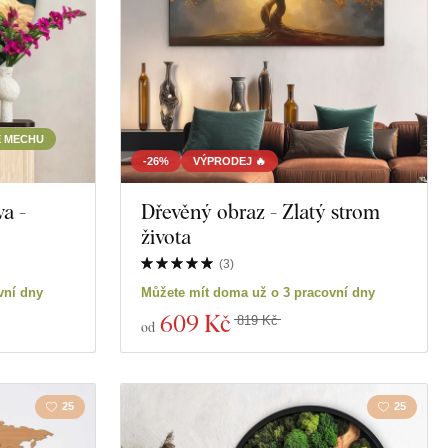
E MECHU
-26%
VÝPRODEJ 🔥
a -
Dřevěný obraz - Zlatý strom
života
(
3
)
vní dny
Můžete mít doma už o 3 pracovní dny
609 Kč
819 Kč
od
25
25