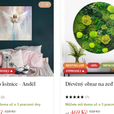
12
BESTSELLER
-24%
IMITAC
RODEJ 🔥
VÝPRODEJ 🔥
 ložnice - Anděl
Dřevěný obraz na zeď
(
2
)
(
7
)
doma už o 3 pracovní dny
Můžete mít doma už o 3 praco
Kč
469 Kč
619 Kč
619 Kč
od