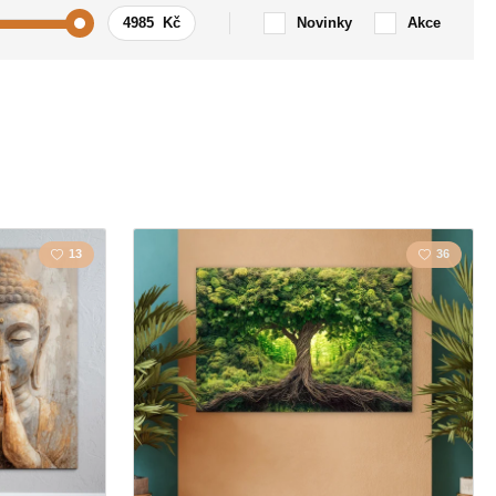
Novinky
Akce
Auto / Motorka
 Nápis
Cestování
Křesťanství
13
36
Lidé
Motýli
a
Strom
Věnec
ce
Hudba