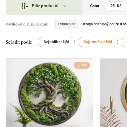
Filtr produktů
Cena
Motiv
Motiv
Styl
Vyfiltrováno 1510 položek
Exkluzivita:
Design dostupný pouze u ná
Auta
Typ
Anděl
Seřadit podle
Nejoblíbenější
Nejprodávanější
Tvar
Domov
Umístění
136
Kuchyň
Orientace
Mandala
Dekor
Příroda
Barva
Srdce
Vlastní text
Zátiší
Technologie výroby