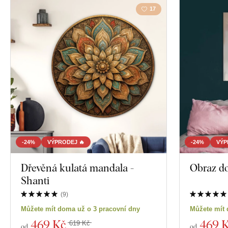
17
-24%
VÝPRODEJ 🔥
-24%
VÝP
Dřevěná kulatá mandala -
Obraz do
Shanti
(
9
)
Můžete mít doma už o 3 pracovní dny
Můžete mít 
469 Kč
469 
619 Kč
od
od