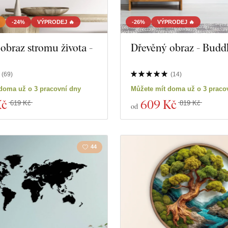
Motorky
Hmyz
-24%
VÝPRODEJ 🔥
-26%
VÝPRODEJ 🔥
obraz stromu života -
Dřevěný obraz - Budd
Vzdělání
Film
Spiritualita
Jídlo a
(
69
)
(
14
)
doma už o 3 pracovní dny
Můžete mít doma už o 3 praco
Kč
609 Kč
619 Kč
819 Kč
od
roduktů
Zavřít filtr
44