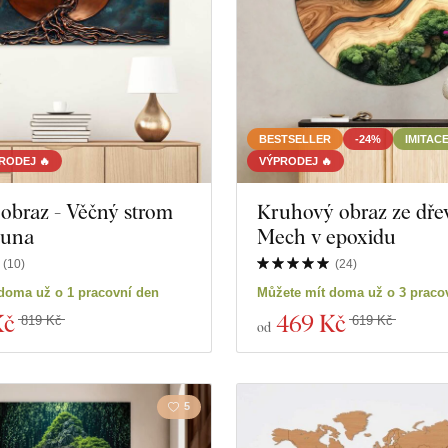
BESTSELLER
-24%
IMITAC
RODEJ 🔥
VÝPRODEJ 🔥
obraz - Věčný strom
Kruhový obraz ze dřev
 luna
Mech v epoxidu
(
10
)
(
24
)
doma už o 1 pracovní den
Můžete mít doma už o 3 praco
Kč
469 Kč
819 Kč
619 Kč
od
5