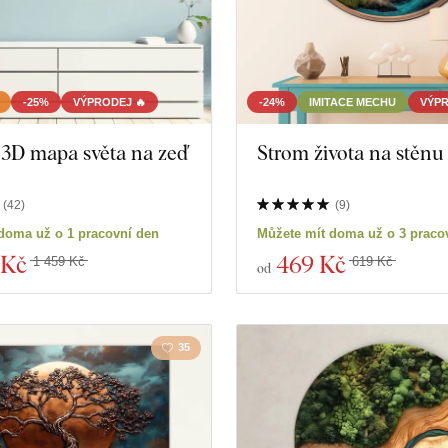
-25%
VÝPRODEJ 🔥
-24%
IMITACE MECHU
VÝPR
 3D mapa světa na zeď
Strom života na stěnu
(
42
)
(
9
)
doma už o 1 pracovní den
Můžete mít doma už o 3 praco
 Kč
469 Kč
1 459 Kč
619 Kč
od
35