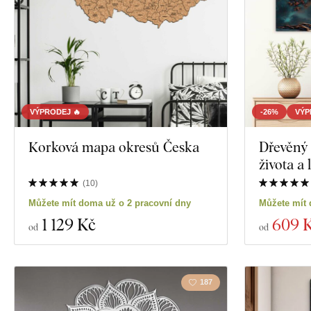
VÝPRODEJ 🔥
-26%
VÝP
Korková mapa okresů Česka
Dřevěný 
života a
(
10
)
Můžete mít doma už o 2 pracovní dny
Můžete mít 
1 129 Kč
609 
od
od
187