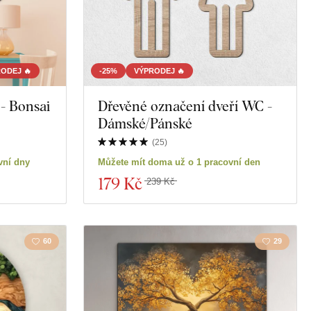
ODEJ 🔥
-25%
VÝPRODEJ 🔥
 - Bonsai
Dřevěné označení dveří WC -
Dámské/Pánské
(
25
)
vní dny
Můžete mít doma už o 1 pracovní den
179 Kč
239 Kč
60
29