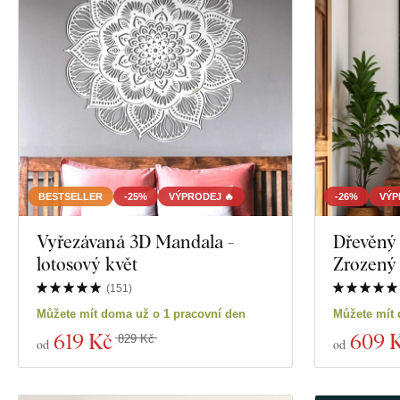
BESTSELLER
-25%
VÝPRODEJ 🔥
-26%
VÝP
Vyřezávaná 3D Mandala -
Dřevěný
lotosový květ
Zrozený 
(
151
)
Můžete mít doma už o 1 pracovní den
Můžete mít 
619 Kč
609 
829 Kč
od
od