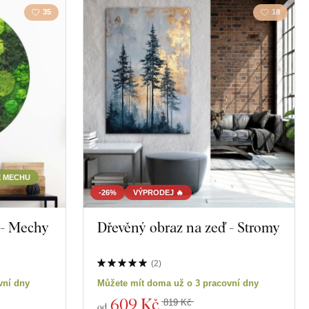
35
18
E MECHU
-26%
VÝPRODEJ 🔥
 - Mechy
Dřevěný obraz na zeď - Stromy
(
2
)
vní dny
Můžete mít doma už o 3 pracovní dny
609 Kč
819 Kč
od