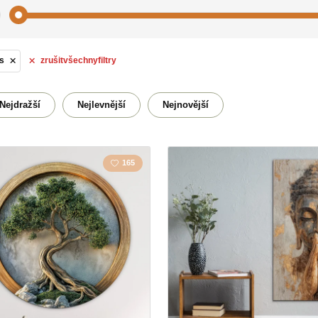
s
zrušit
všechny
filtry
Abstrakt
Akty
Budhizmus
Citát /
Nejdražší
Nejlevnější
Nejnovější
Květiny
Krajina
165
Kůň
Láska
Mapa
Město
Polygonal
Rodin
Sovy
Tvář
Zvíře
Motiva