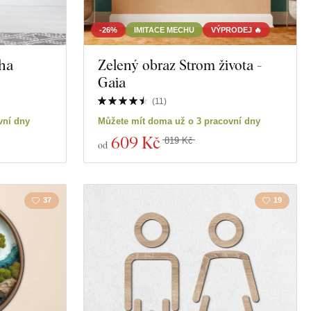
Vesmír
-26%
IMITACE MECHU
VÝPRODEJ 🔥
ha
Zelený obraz Strom života -
Hry
Gaia
 nápoje
Osobnosti
(
11
)
vní dny
Můžete mít doma už o 3 pracovní dny
609 Kč
819 Kč
od
37
19