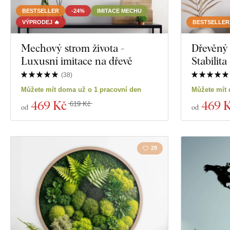
BESTSELLER
-24%
IMITACE MECHU
Exkluzivita
Námořnictví
VÝPRODEJ 🔥
BESTSELLER
Materiál
Mechový strom života -
Dřevěný 
Sport
Luxusní imitace na dřevě
Stabilita
Hloubka
Portrét
(
38
)
Můžete mít doma už o 1 pracovní den
Můžete mít 
Svatba
469 Kč
469 
619 Kč
od
od
Zobrazit 1510 p
29