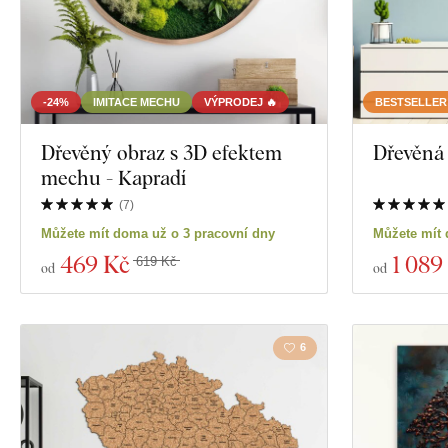
-24%
IMITACE MECHU
VÝPRODEJ 🔥
BESTSELLER
Dřevěný obraz s 3D efektem
Dřevěná
mechu - Kapradí
(
7
)
Můžete mít doma už o 3 pracovní dny
Můžete mít 
469 Kč
1 089
619 Kč
od
od
6