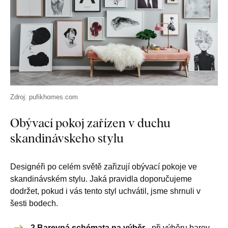
Zdroj: pufikhomes.com
Obývací pokoj zařízen v duchu
skandinávskeho stylu
Designéři po celém světě zařizují obývací pokoje ve
skandinávském stylu. Jaká pravidla doporučujeme
dodržet, pokud i vás tento styl uchvátil, jsme shrnuli v
šesti bodech.
2 Barevná schémata na výběr
- při výběru barev