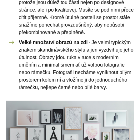
protože jsou důležitou částí nejen po designové
stránce, ale i po kvalitovej. Musíte se pod nimi přece
cítit příjemně. Kromě útulné posteli se prostor stále
snažíme ponechat provzdušněný, aby nepůsobil
překombinovaně a přeplněně.
Velké množství obrazů na zdi
- Je velmi typickým
znakem skandinávského stylu a jen vyzdvihuje jeho
útulnost. Obrazy jdou ruka v ruce s moderním
uměním a minimalismem ať už volbou fotografie
nebo rámečku. Fotografii necháme vyniknout bílým
prostorem kolem ní a vložíme ji do jednoduchého
rámečku, nejlépe černé nebo bílé barvy.