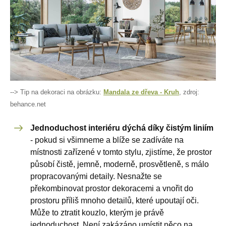
--> Tip na dekoraci na obrázku:
Mandala ze dřeva - Kruh
, zdroj:
behance.net
Jednoduchost interiéru dýchá díky čistým liniím
- pokud si všimneme a blíže se zadíváte na
místnosti zařízené v tomto stylu, zjistíme, že prostor
působí čistě, jemně, moderně, prosvětleně, s málo
propracovanými detaily. Nesnažte se
překombinovat prostor dekoracemi a vnořit do
prostoru příliš mnoho detailů, které upoutají oči.
Může to ztratit kouzlo, kterým je právě
jednoduchost. Není zakázáno umístit něco na