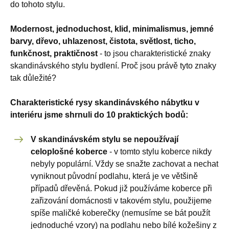
do tohoto stylu.
Modernost, jednoduchost, klid, minimalismus, jemné
barvy, dřevo, uhlazenost, čistota, světlost, ticho,
funkčnost, praktičnost
- to jsou charakteristické znaky
skandinávského stylu bydlení. Proč jsou právě tyto znaky
tak důležité?
Charakteristické rysy skandinávského nábytku v
interiéru jsme shrnuli do 10 praktických bodů:
V skandinávském stylu se nepoužívají
celoplošné koberce
- v tomto stylu koberce nikdy
nebyly populární. Vždy se snažte zachovat a nechat
vyniknout původní podlahu, která je ve většině
případů dřevěná. Pokud již používáme koberce při
zařizování domácnosti v takovém stylu, použijeme
spíše maličké koberečky (nemusíme se bát použít
jednoduché vzory) na podlahu nebo bílé kožešiny z