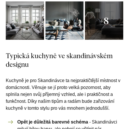
+8
Typická kuchyně ve skandinávském
designu
Kuchyně je pro Skandinávce ta nejpraktičtější místnost v
domácnosti. Věnuje se jí proto velká pozornost, aby
splnila nejen svůj příjemný vzhled, ale i praktičnost a
funkčnost. Díky našim tipům a radám bude zařizování
kuchyně v tomto stylu pro vás mnohem jednodušší.
Opět je důležitá barevné schéma
- Skandinávci
milují bílou barvu, ale nebojí se vštípit pár