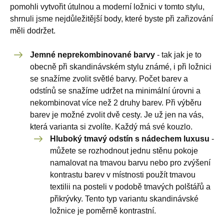
pomohli vytvořit útulnou a moderní ložnici v tomto stylu,
shrnuli jsme nejdůležitější body, které byste při zařizování
měli dodržet.
Jemné neprekombinované barvy
- tak jak je to
obecně při skandinávském stylu známé, i při ložnici
se snažíme zvolit světlé barvy. Počet barev a
odstínů se snažíme udržet na minimální úrovni a
nekombinovat více než 2 druhy barev. Při výběru
barev je možné zvolit dvě cesty. Je už jen na vás,
která varianta si zvolíte. Každý má své kouzlo.
Hluboký tmavý odstín s nádechem luxusu
-
můžete se rozhodnout jednu stěnu pokoje
namalovat na tmavou barvu nebo pro zvýšení
kontrastu barev v místnosti použít tmavou
textilii na posteli v podobě tmavých polštářů a
přikrývky. Tento typ variantu skandinávské
ložnice je poměrně kontrastní.