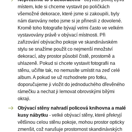
místem, kde si chceme vystavit po poličkách
všemožné dekorace, které jsme si zakoupili, byly
nám darovány nebo jsme si je přinesli z dovolené.
Kromě toho fotografie bývají velmi často ve velkém
vystavovány právě v obývací místnosti. Při
zařizování obývacího pokoje ve skandinávském
stylu se snažíme použít co nejmenší množství
dekorací, aby prostor působil čistě, prostorně a
uhlazeně. Pokud si chcete vystavit fotografii na
stěnu, učiňte tak, no nemusíte umístit na zeď celé
album. A pokud se už rozhodnete pro fotku,
doporučujeme ji vložit do jednoduchého dřevěného
rámečku a nechat ji lemovat obrovskými bílými
okraji.
Obývací stěny nahradí policová knihovna a malé
kusy nábytku
- velké obývací stěny, které překryjí
většinou celou stěnu pokoje, mohou prostor opticky
zmenšit, což narušuje prostornost skandinávských