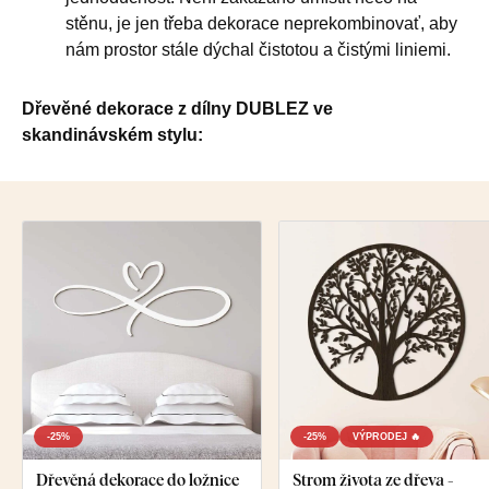
stěnu, je jen třeba dekorace neprekombinovať, aby
nám prostor stále dýchal čistotou a čistými liniemi.
Dřevěné dekorace z dílny DUBLEZ ve
skandinávském stylu:
-25%
-25%
VÝPRODEJ 🔥
Dřevěná dekorace do ložnice
Strom života ze dřeva -