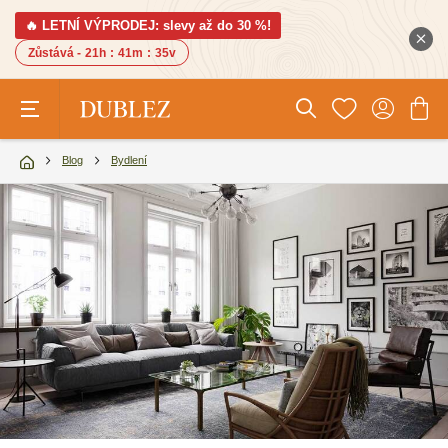
🔥 LETNÍ VÝPRODEJ: slevy až do 30 %!
Zůstává -
21h
:
41m
:
33v
Blog
Bydlení