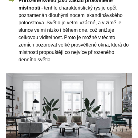
Přirozené světlo jako základ prosvětlené
místnosti
- tenhle charakteristický rys je opět
poznamenán dlouhými nocemi skandinávského
poloostrova. Světlo je velmi vzácné, a v zimě je
slunce velmi nízko i během dne, což snižuje
celkovou viditelnost. Proto je možné v těchto
zemích pozorovat velké prosvětlené okna, která do
místností propouštějí co nejvíce přirozeného
denního světla.