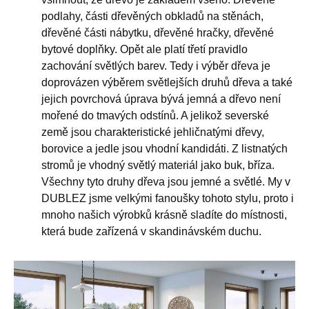
podlahy, části dřevěných obkladů na stěnách,
dřevěné části nábytku, dřevěné hračky, dřevěné
bytové doplňky. Opět ale platí třetí pravidlo
zachování světlých barev. Tedy i výběr dřeva je
doprovázen výběrem světlejších druhů dřeva a také
jejich povrchová úprava bývá jemná a dřevo není
mořené do tmavých odstínů. A jelikož severské
země jsou charakteristické jehličnatými dřevy,
borovice a jedle jsou vhodní kandidáti. Z listnatých
stromů je vhodný světlý materiál jako buk, bříza.
Všechny tyto druhy dřeva jsou jemné a světlé. My v
DUBLEZ jsme velkými fanoušky tohoto stylu, proto i
mnoho našich výrobků krásně sladíte do místnosti,
která bude zařízená v skandinávském duchu.