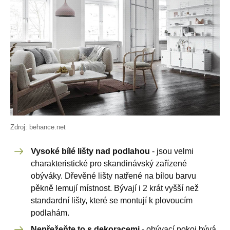
Zdroj: behance.net
Vysoké bílé lišty nad podlahou
- jsou velmi
charakteristické pro skandinávský zařízené
obýváky. Dřevěné lišty natřené na bílou barvu
pěkně lemují místnost. Bývají i 2 krát vyšší než
standardní lišty, které se montují k plovoucím
podlahám.
Nepřežeňte to s dekoracemi
- obývací pokoj bývá