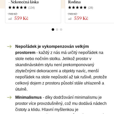
- Nekonečná láska
Rodina
(
134
)
(
28
)
749 Kč
749 Kč
559 Kč
559 Kč
od
od
Nepořádek je vykompenzován velkým
prostorem
- každý z nás má určitý nepořádek na
stole nebo nočním stolku. Jelikož prostor v
skandinávském stylu není prekomponovaný
zbytečnými dekoracemi a objekty navíc, menší
nepořádek na stole nepůsobí až tak rušivě, protože
celkový dojem z prostoru působí stále uhlazeně a
útulně.
Minimalismus
- díky dodržování minimalismu je
prostor více provzdušněný, což mu dodává nádech
čistoty a klidu. Hlavní myšlenkou je