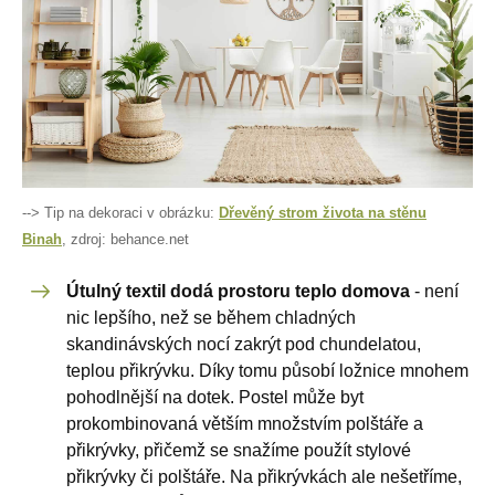
--> Tip na dekoraci v obrázku:
Dřevěný strom života na stěnu
Binah
, zdroj: behance.net
Útulný textil dodá prostoru teplo domova
- není
nic lepšího, než se během chladných
skandinávských nocí zakrýt pod chundelatou,
teplou přikrývku. Díky tomu působí ložnice mnohem
pohodlnější na dotek. Postel může byt
prokombinovaná větším množstvím polštáře a
přikrývky, přičemž se snažíme použít stylové
přikrývky či polštáře. Na přikrývkách ale nešetříme,