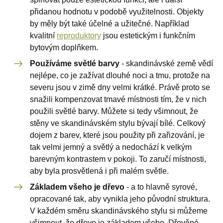
přidanou hodnotu v podobě využitelnosti. Objekty
by měly být také účelné a užitečné. Například
kvalitní
reproduktory
jsou estetickým i funkčním
bytovým doplňkem.
Používáme světlé barvy
- skandinávské země vědí
nejlépe, co je zažívat dlouhé noci a tmu, protože na
severu jsou v zimě dny velmi krátké. Právě proto se
snažili kompenzovat tmavé místnosti tím, že v nich
použili světlé barvy. Můžete si tedy všimnout, že
stěny ve skandinávském stylu bývají bílé. Celkový
dojem z barev, které jsou použity při zařizování, je
tak velmi jemný a světlý a nedochází k velkým
barevným kontrastem v pokoji. To zaručí místnosti,
aby byla prosvětlená i při malém světle.
Základem všeho je dřevo
- a to hlavně syrové,
opracované tak, aby vynikla jeho původní struktura.
V každém směru skandinávského stylu si můžeme
všimnout, že dřevo je základem všeho. Dřevěné