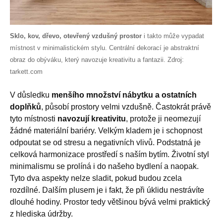
Sklo, kov, dřevo, otevřený vzdušný prostor
i takto může vypadat
místnost v minimalistickém stylu. Centrální dekorací je abstraktní
obraz do obýváku, který navozuje kreativitu a fantazii. Zdroj:
tarkett.com
V důsledku
menšího množství nábytku a ostatních
doplňků
, působí prostory velmi vzdušně. Častokrát právě
tyto místnosti
navozují kreativitu
, protože ji neomezují
žádné materiální bariéry. Velkým kladem je i schopnost
odpoutat se od stresu a negativních vlivů. Podstatná je
celková harmonizace prostředí s naším bytím. Životní styl
minimalismu se prolíná i do našeho bydlení a naopak.
Tyto dva aspekty nelze sladit, pokud budou zcela
rozdílné. Dalším plusem je i fakt, že při úklidu nestrávíte
dlouhé hodiny. Prostor tedy většinou bývá velmi praktický
z hlediska údržby.