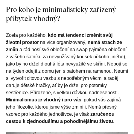
Pro koho je minimalisticky zařízený
příbytek vhodný?
Zcela pro každého,
kdo má tendenci změnit svůj
životní prostor
na více organizovaný,
nemá strach ze
změn
a rád nosí své oblečení na swap (výměna oblečení
z vašeho šatníku za nevyužívaný kousek někoho jiného),
jako by ho držel dlouhá léta nevyužité ve skříni. Nebojí se
na týden odejít z domu jen s batohem na ramenou. Neumí
si vytvořit citovou vazbu s nepotřebným věcmi a raději
daruje dětské hračky, ať by je držel pro potomky
sestřenice. Přirozeně, s velkou dávkou nadnesenosti.
Minimalismus je vhodný i pro vás
, pokud vás zajímá
jeho filozofie, kterou jsme výše zmínili. Nemá přesný
vzorec pro každého jednotlivce, je však
zaručenou
cestou k zjednodušímu a pohodlnějšímu životu
.