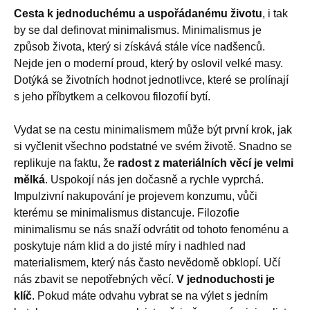
Cesta k jednoduchému a uspořádanému životu
, i tak
by se dal definovat minimalismus. Minimalismus je
způsob života, který si získává stále více nadšenců.
Nejde jen o moderní proud, který by oslovil velké masy.
Dotýká se životních hodnot jednotlivce, které se prolínají
s jeho příbytkem a celkovou filozofií bytí.
Vydat se na cestu minimalismem může být první krok, jak
si vyčlenit všechno podstatné ve svém životě. Snadno se
replikuje na faktu, že
radost z materiálních věcí je velmi
mělká
. Uspokojí nás jen dočasně a rychle vyprchá.
Impulzivní nakupování je projevem konzumu, vůči
kterému se minimalismus distancuje. Filozofie
minimalismu se nás snaží odvrátit od tohoto fenoménu a
poskytuje nám klid a do jisté míry i nadhled nad
materialismem, který nás často nevědomě obklopí. Učí
nás zbavit se nepotřebných věcí.
V jednoduchosti je
klíč
. Pokud máte odvahu vybrat se na výlet s jedním