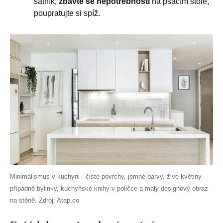
šatník,
zbavte se nepotřebností
na psacím stole,
poupratujte si spíž.
Minimalismus v kuchyni - čisté povrchy, jemné barvy, živé květiny
případně bylinky, kuchyňské knihy v poličce a malý designový obraz
na stěně. Zdroj: Atap.co