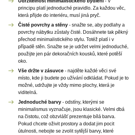
Udržitelnost minimalistického bydlení
- V
principu platí jednoduché pravidlo. Za každou věc,
která přijde do interiéru, musí jiná pryč.
Čisté povrchy a stěny
- snažte se, aby podlahy a
povrchy nábytku zůstaly čisté. Dosáhnete tak pěkný
přechod minimalistického stylu. Totéž platí i v
případě stěn. Snažte se je udržet velmi jednoduché,
použijte jen pár dekoračních kousků, které potěší
oko.
Vše držte v zásuvce
- najděte každé věci své
místo, kde ji budete po užívání odkládat. Pokud je to
možné, udržujte je vždy mimo plochy, která je
viditelná.
Jednoduché barvy
- odstíny, kterými se
minimalismus vyznačuje, jsou klasické. Velmi dbá
na čistotu, což obzvlášť prezentuje bílá barva.
Pokud chcete oživit prostory a dodat jim pocit
útulnosti, nebojte se zvolit sytější barvy, které