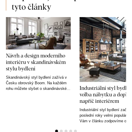
tyto články
Návrh a design moderního
interiéru v skandinávském
stylu bydlení
Skandinávský styl bydlení zažívá v
Česku obrovský Boom. Na každém
Industriální styl bydlen
rohu můžete slyšet o skandinávském
volba nábytku a doplň
nábytku. Pojďme se společně
napříč interiérem
podívat,...
Industriální styl bydlení začal 
poslední roky velmi populární
Vám v článku zodpovíme otáz
jde industriální...