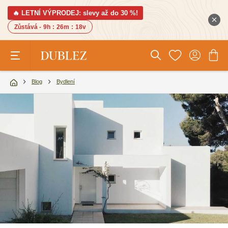
🔥 LETNÍ VÝPRODEJ: slevy až do 30 %!
Zůstává -
9h
:
26m
:
16v
Blog
Bydlení