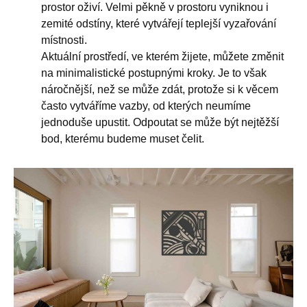
prostor oživí. Velmi pěkně v prostoru vyniknou i
zemité odstíny, které vytvářejí teplejší vyzařování
místnosti.
Aktuální prostředí, ve kterém žijete, můžete změnit
na minimalistické postupnými kroky. Je to však
náročnější, než se může zdát, protože si k věcem
často vytváříme vazby, od kterých neumíme
jednoduše upustit. Odpoutat se může být nejtěžší
bod, kterému budeme muset čelit.