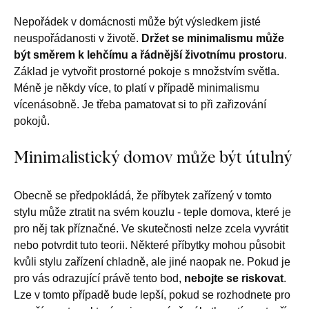
Nepořádek v domácnosti může být výsledkem jisté
neuspořádanosti v životě.
Držet se minimalismu může
být směrem k lehčímu a řádnější životnímu prostoru
.
Základ je vytvořit prostorné pokoje s množstvím světla.
Méně je někdy více, to platí v případě minimalismu
vícenásobně. Je třeba pamatovat si to při zařizování
pokojů.
Minimalistický domov může být útulný
Obecně se předpokládá, že příbytek zařízený v tomto
stylu může ztratit na svém kouzlu - teple domova, které je
pro něj tak příznačné. Ve skutečnosti nelze zcela vyvrátit
nebo potvrdit tuto teorii. Některé příbytky mohou působit
kvůli stylu zařízení chladně, ale jiné naopak ne. Pokud je
pro vás odrazující právě tento bod,
nebojte se riskovat
.
Lze v tomto případě bude lepší, pokud se rozhodnete pro