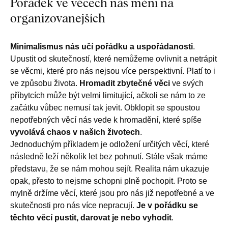
Pořádek ve věcech nás mění na
organizovanejších
Minimalismus nás učí pořádku a uspořádanosti
.
Upustit od skutečností, které nemůžeme ovlivnit a netrápit
se věcmi, které pro nás nejsou více perspektivní. Platí to i
ve způsobu života.
Hromadit zbytečné věci
ve svých
příbytcích může být velmi limitující, ačkoli se nám to ze
začátku vůbec nemusí tak jevit. Obklopit se spoustou
nepotřebných věcí nás vede k hromadění, které spíše
vyvolává chaos v našich životech
.
Jednoduchým příkladem je odložení určitých věcí, které
následně leží několik let bez pohnutí. Stále však máme
představu, že se nám mohou sejít. Realita nám ukazuje
opak, přesto to nejsme schopni plně pochopit. Proto se
mylně držíme věcí, které jsou pro nás již nepotřebné a ve
skutečnosti pro nás více nepracují.
Je v pořádku se
těchto věcí pustit, darovat je nebo vyhodit
.