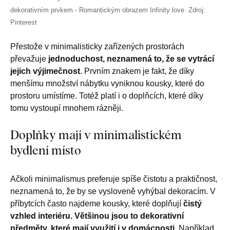
dekorativním prvkem - Romantickým obrazem Infinity love. Zdroj:
Pinterest
Přestože v minimalisticky zařízených prostorách
převažuje
jednoduchost, neznamená to, že se vytrácí
jejich výjimečnost
. Prvním znakem je fakt, že díky
menšímu množství nábytku vyniknou kousky, které do
prostoru umístíme. Totéž platí i o doplňcích, které díky
tomu vystoupí mnohem rázněji.
Doplňky mají v minimalistickém
bydlení místo
Ačkoli minimalismus preferuje spíše čistotu a praktičnost,
neznamená to, že by se vysloveně vyhýbal dekoracím. V
příbytcích často najdeme kousky, které doplňují
čistý
vzhled interiéru. Většinou jsou to dekorativní
předměty, které mají využití i v domácnosti
. Například