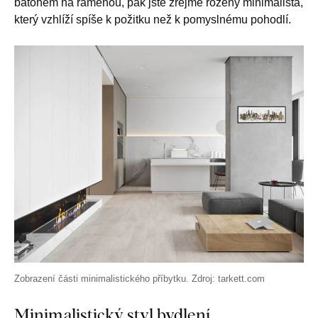
batohem na ramenou, pak jste zřejmě rozený minimalista,
který vzhlíží spíše k požitku než k pomyslnému pohodlí.
Zobrazení části minimalistického příbytku. Zdroj: tarkett.com
Minimalistický styl bydlení