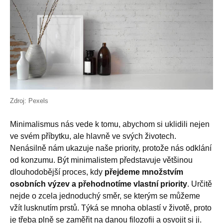
Zdroj: Pexels
Minimalismus nás vede k tomu, abychom si uklidili nejen
ve svém příbytku, ale hlavně ve svých životech.
Nenásilně nám ukazuje naše priority, protože nás odklání
od konzumu. Být minimalistem představuje většinou
dlouhodobější proces, kdy
přejdeme množstvím
osobních výzev a přehodnotíme vlastní priority
. Určitě
nejde o zcela jednoduchý směr, se kterým se můžeme
vžít lusknutím prstů. Týká se mnoha oblastí v životě, proto
je třeba plně se zaměřit na danou filozofii a osvojit si ji.