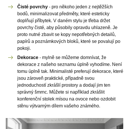
Čisté povrchy
- pro někoho jeden z nejtěžších
bodů, minimalizovat předměty, které esteticky
doplňují příbytek. V daném stylu je třeba držet
povrchy čisté, aby působily opravdu uhlazeně. Je
proto nutné zbavit se kopy nepotřebných detailů,
papírů a poznámkových bloků, které se povalují po
pokoji.
Dekorace
- mylně se můžeme domnívat, že
dekorace z našeho seznamu úplně vyhodíme. Není
tomu úplně tak. Minimalisté preferují dekorace, které
jsou zároveň praktické, případně svou
jednoduchostí zkrášlí prostory a dodají jim ten
správný šmrnc. Můžete si například zkrášlit
konferenční stolek mísou na ovoce nebo ozdobit
stěnu výtvarným dílem vašeho známého.