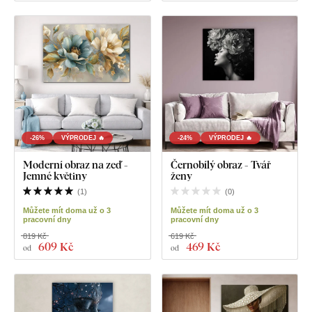
-26%
VÝPRODEJ 🔥
-24%
VÝPRODEJ 🔥
Moderní obraz na zeď -
Černobílý obraz - Tvář
Jemné květiny
ženy
(
1
)
(
0
)
Můžete mít doma už o 3
Můžete mít doma už o 3
pracovní dny
pracovní dny
819 Kč
619 Kč
609 Kč
469 Kč
od
od