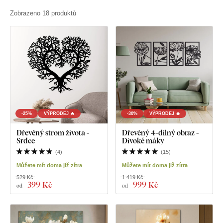
Zobrazeno 18 produktů
-25%
VÝPRODEJ 🔥
-30%
VÝPRODEJ 🔥
Dřevěný strom života -
Dřevěný 4-dílný obraz -
Srdce
Divoké máky
(
4
)
(
15
)
Můžete mít doma již zítra
Můžete mít doma již zítra
529 Kč
1 419 Kč
399 Kč
999 Kč
od
od