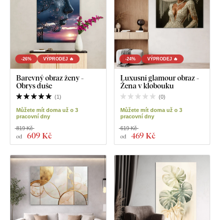
-26%
VÝPRODEJ 🔥
-24%
VÝPRODEJ 🔥
Barevný obraz ženy -
Luxusní glamour obraz -
Obrys duše
Žena v klobouku
(
1
)
(
0
)
Můžete mít doma už o 3
Můžete mít doma už o 3
pracovní dny
pracovní dny
819 Kč
619 Kč
609 Kč
469 Kč
od
od