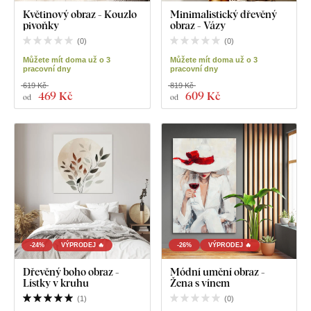
Květinový obraz - Kouzlo
Minimalistický dřevěný
pivoňky
obraz - Vázy
(
0
)
(
0
)
Můžete mít doma už o 3
Můžete mít doma už o 3
pracovní dny
pracovní dny
619 Kč
819 Kč
469 Kč
609 Kč
od
od
-24%
VÝPRODEJ 🔥
-26%
VÝPRODEJ 🔥
Dřevěný boho obraz -
Módní umění obraz -
Lístky v kruhu
Žena s vínem
(
1
)
(
0
)