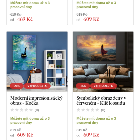
Můžete mít doma už o 3
Můžete mít doma už o 3
pracovní dny
pracovní dny
619 Kč
819 Kč
469 Kč
609 Kč
od
od
-26%
VÝPRODEJ 🔥
-26%
VÝPRODEJ 🔥
Moderní impresionistický
Symbolický obraz ženy v
obraz - Kočka
červeném - Klíč k osudu
(
0
)
(
0
)
Můžete mít doma už o 3
Můžete mít doma už o 3
pracovní dny
pracovní dny
819 Kč
819 Kč
609 Kč
609 Kč
od
od