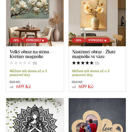
-26%
VÝPRODEJ 🔥
-26%
VÝPRODEJ 🔥
Velký obraz na stěnu -
Nástěnný obraz - Žluté
Květiny magnólie
magnólie ve váze
(
0
)
(
2
)
Můžete mít doma už o 3
Můžete mít doma už o 3
pracovní dny
pracovní dny
819 Kč
819 Kč
609 Kč
609 Kč
od
od