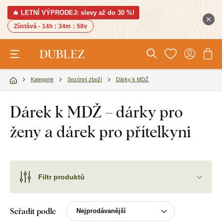
🔥 LETNÍ VÝPRODEJ: slevy až do 30 %!
Zůstává -
14h
:
34m
:
57v
Kategorie
Sezónní zboží
Dárky k MDŽ
Dárek k MDŽ – dárky pro
ženy a dárek pro přítelkyni
Filtr produktů
Seřadit podle