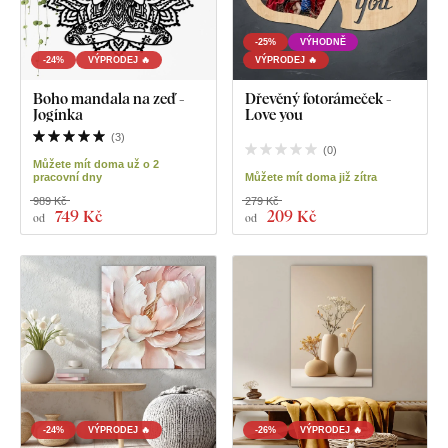
-25%
VÝHODNĚ
-24%
VÝPRODEJ 🔥
VÝPRODEJ 🔥
Boho mandala na zeď -
Dřevěný fotorámeček -
Jogínka
Love you
(
3
)
(
0
)
Můžete mít doma už o 2
pracovní dny
Můžete mít doma již zítra
989 Kč
279 Kč
749 Kč
209 Kč
od
od
-24%
VÝPRODEJ 🔥
-26%
VÝPRODEJ 🔥