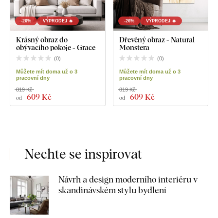
-26%
VÝPRODEJ 🔥
-26%
VÝPRODEJ 🔥
Krásný obraz do
Dřevěný obraz - Natural
obývacího pokoje - Grace
Monstera
(
0
)
(
0
)
Můžete mít doma už o 3
Můžete mít doma už o 3
pracovní dny
pracovní dny
819 Kč
819 Kč
609 Kč
609 Kč
od
od
Nechte se inspirovat
Návrh a design moderního interiéru v
skandinávském stylu bydlení