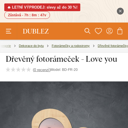
🔥 LETNÍ VÝPRODEJ: slevy až do 30 %!
Zůstává -
7h
:
8m
:
47v
ategorie
Dekorace do bytu
Fotorámečky a rodostromy
Dřevěné fotorámečky
Dřevěný fotorámeček - Love you
(
0 recenzí
)
Model:
BD-FR-20