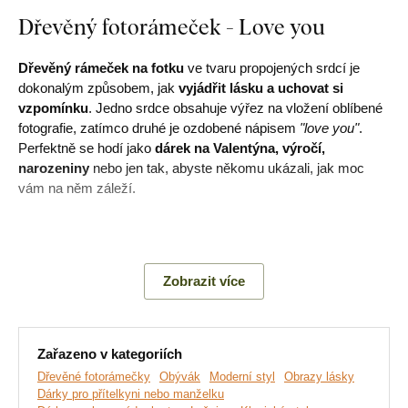
Dřevěný fotorámeček - Love you
Dřevěný rámeček na fotku
ve tvaru propojených srdcí je
dokonalým způsobem, jak
vyjádřit lásku a uchovat si
vzpomínku
. Jedno srdce obsahuje výřez na vložení oblíbené
fotografie, zatímco druhé je ozdobené nápisem
"love you"
.
Perfektně se hodí jako
dárek na Valentýna, výročí,
narozeniny
nebo jen tak, abyste někomu ukázali, jak moc
vám na něm záleží.
Hlavní výhody produktu:
Zobrazit více
Originální dárek na Valentýna
Krásná dekorace na zeď
Zařazeno v kategoriích
Ekologická výroba ze dřeva
Dřevěné fotorámečky
Obývák
Moderní styl
Obrazy lásky
Dárky pro přítelkyni nebo manželku
Jednoduchá montáž na zeď