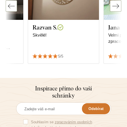
Razvan S.
Jana P
,
Skvělé!
Velmi pěkn
ně
zpracování
čitě
5/5
Inspirace přímo do vaší
schránky
Odebírat
Souhlasím se
zpracováním osobních