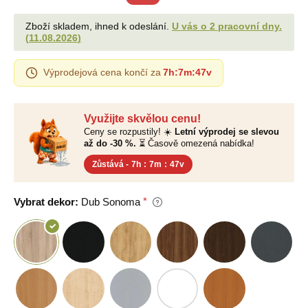
Zboží skladem, ihned k odeslání.
U vás o 2 pracovní dny.
(
11.08.2026
)
Výprodejová cena končí za
7h
:
7m
:
46v
Využijte skvělou cenu!
Ceny se rozpustily! ☀️
Letní výprodej se slevou
až do -30 %.
⏳ Časově omezená nabídka!
Zůstává -
7h
:
7m
:
46v
Vybrat dekor:
Dub Sonoma