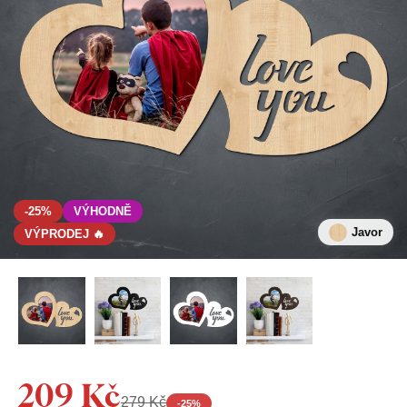
-25%
VÝHODNĚ
Javor
VÝPRODEJ 🔥
209 Kč
279 Kč
-
25
%