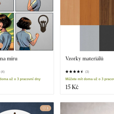
 na míru
Vzorky materiálů
duktů
Zavřít filtr
(
4
)
(
3
)
doma už o 3 pracovní dny
Můžete mít doma už o 3 praco
15 Kč
1