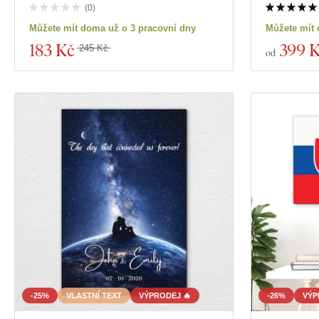
(
0
)
Můžete mít doma už o 3 pracovní dny
Můžete mít 
183 Kč
399 
245 Kč
od
-25%
VLASTNÍ TEXT
VÝPRODEJ 🔥
-26%
VÝP