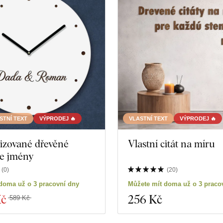
STNÍ TEXT
VÝPRODEJ 🔥
VLASTNÍ TEXT
VÝPRODEJ 🔥
izované dřevěné
Vlastní citát na míru
se jmény
(
0
)
(
20
)
doma už o 3 pracovní dny
Můžete mít doma už o 3 praco
Kč
256 Kč
589 Kč