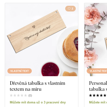
2
VLASTNÍ TEXT
VLASTNÍ TEX
Dřevěná tabulka s vlastním
Personal
textem na míru
tabulka 
(
0
)
Můžete mít doma už o 3 pracovní dny
Můžete mít 