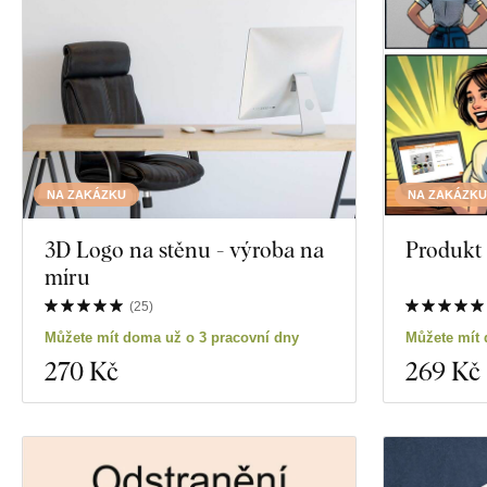
Barva
Vlastní text
Technologie výroby
Exkluzivita
NA ZAKÁZKU
NA ZAKÁZKU
Materiál
3D Logo na stěnu - výroba na
Produkt
míru
Zobrazit 32 pro
Hloubka
(
25
)
Můžete mít doma už o 3 pracovní dny
Můžete mít 
270 Kč
269 Kč