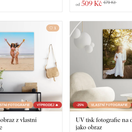
509 Kč
679 Kč
od
1
STNÍ FOTOGRAFIE
VÝPRODEJ 🔥
-25%
VLASTNÍ FOTOGRAFIE
obraz z vlastní
UV tisk fotografie na 
e
jako obraz