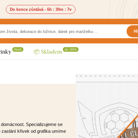
Do konce zůstává -
6h
:
30m
:
5v
Hl
Nové
do -50%
inky
📦 Skladem
o domácnost. Specializujeme se
zaslání křivek od grafika umíme