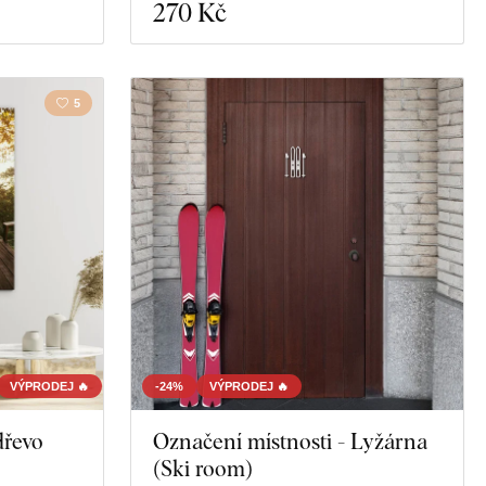
270 Kč
5
VÝPRODEJ 🔥
-24%
VÝPRODEJ 🔥
dřevo
Označení místnosti - Lyžárna
(Ski room)