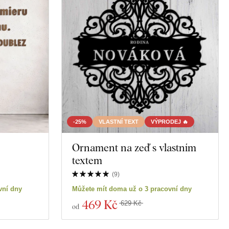
-25%
VLASTNÍ TEXT
VÝPRODEJ 🔥
Ornament na zeď s vlastním
textem
(
9
)
vní dny
Můžete mít doma už o 3 pracovní dny
469 Kč
629 Kč
od