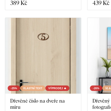
389 Kč
439 Kč
-25%
VLASTNÍ TEXT
VÝPRODEJ 🔥
-26%
VLA
Dřevěné číslo na dveře na
Dřevěný 
míru
fotografi