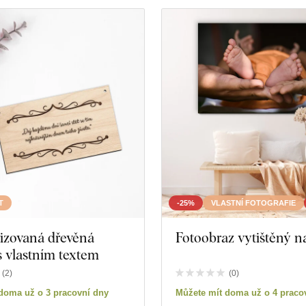
T
-25%
VLASTNÍ FOTOGRAFIE
izovaná dřevěná
Fotoobraz vytištěný n
s vlastním textem
(
2
)
(
0
)
doma už o 3 pracovní dny
Můžete mít doma už o 4 praco