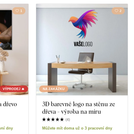
1
2
VÝPRODEJ 🔥
NA ZAKÁZKU
a dřevo
3D barevné logo na stěnu ze
dřeva - výroba na míru
(
4
)
vní dny
Můžete mít doma už o 3 pracovní dny