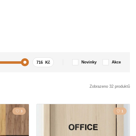
Novinky
Akce
v
Láska
Zobrazeno 32 produktů
ky
Vesmír
3
1