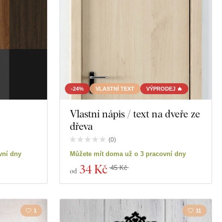
-24%
VLASTNÍ TEXT
VÝPRODEJ 🔥
Vlastní nápis / text na dveře ze
dřeva
(
0
)
vní dny
Můžete mít doma už o 3 pracovní dny
34 Kč
45 Kč
od
1
11