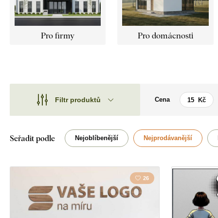
Pro firmy
Pro domácnosti
Filtr produktů
Cena
Motiv
Motiv
Styl
Auta
Seřadit podle
Nejoblíbenější
Nejprodávanější
Typ
Rodina
Tvar
26
Umístění
Orientace