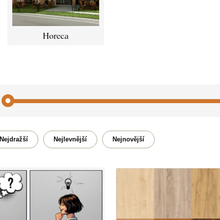
Horeca
Citát / Nápis
Domo
Nejdražší
Nejlevnější
Nejnovější
Zvíře
Motor