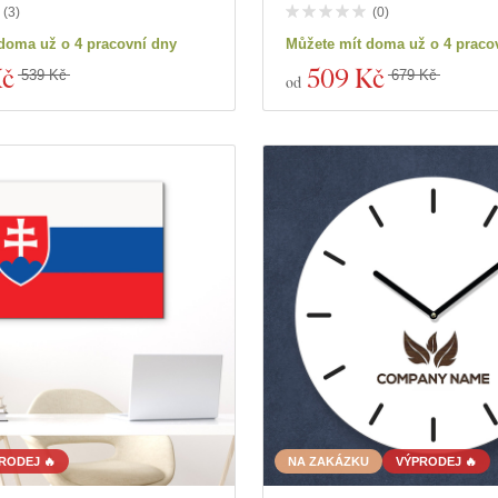
(
3
)
(
0
)
doma už o 4 pracovní dny
Můžete mít doma už o 4 praco
Kč
509 Kč
539 Kč
679 Kč
od
RODEJ 🔥
NA ZAKÁZKU
VÝPRODEJ 🔥