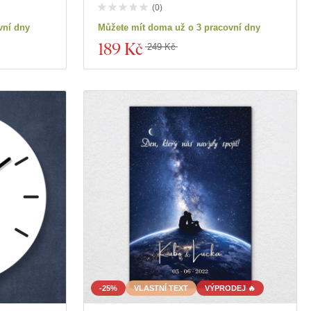
(
0
)
vní dny
Můžete mít doma už o 3 pracovní dny
189 Kč
249 Kč
-25%
VLASTNÍ TEXT
VÝPRODEJ 🔥