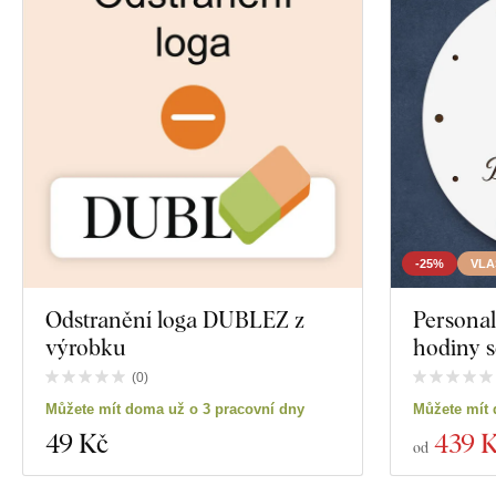
-25%
VLA
Odstranění loga DUBLEZ z
Personal
výrobku
hodiny 
(
0
)
Můžete mít doma už o 3 pracovní dny
Můžete mít 
49 Kč
439 
od