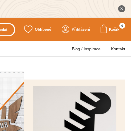
0
Oblíbené
Přihlášení
Košík
edat
Blog / Inspirace
Kontakt