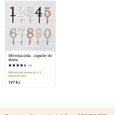
Dřevěná čísla - zápichy do
dortu
(
3
)
Můžete mít doma už o 3
pracovní dny
149 Kč