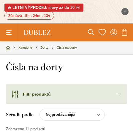
🔥 LETNÍ VÝPRODEJ: slevy až do 30 %!
Zůstává -
5h
:
24m
:
13v
Kategorie
Dorty
Čísla na dorty
Čísla na dorty
Filtr produktů
Seřadit podle
Zobrazeno 11 produktů