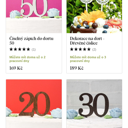
Číselný zápich do dortu
Dekorace na dort -
50
Dřevěné číslice
(
1
)
(
2
)
Můžete mít doma už o 2
Můžete mít doma už o 3
pracovní dny
pracovní dny
169 Kč
189 Kč