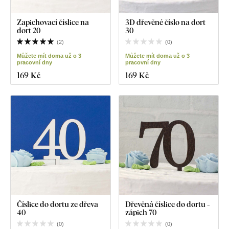
Zapichovací číslice na
3D dřevěné číslo na dort
dort 20
30
(
2
)
(
0
)
Můžete mít doma už o 3
Můžete mít doma už o 3
pracovní dny
pracovní dny
169 Kč
169 Kč
Číslice do dortu ze dřeva
Dřevěná číslice do dortu -
40
zápich 70
(
0
)
(
0
)