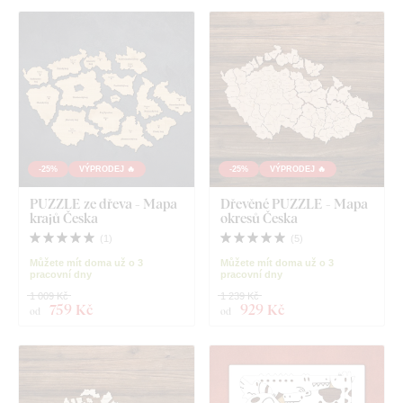
-25%
VÝPRODEJ 🔥
-25%
VÝPRODEJ 🔥
PUZZLE ze dřeva - Mapa
Dřevěné PUZZLE - Mapa
krajů Česka
okresů Česka
(
1
)
(
5
)
Můžete mít doma už o 3
Můžete mít doma už o 3
pracovní dny
pracovní dny
1 009 Kč
1 239 Kč
759 Kč
929 Kč
od
od