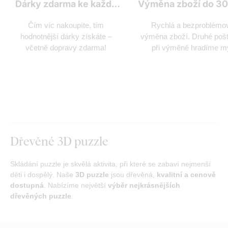
Dárky zdarma ke každé
Výměna zboží do 30
objednávce
Čím víc nakoupíte, tím
Rychlá a bezproblémo
hodnotnější dárky získáte –
výměna zboží. Druhé poš
včetně dopravy zdarma!
při výměně hradíme m
Dřevěné 3D puzzle
Skládání puzzle je skvělá aktivita, při které se zabaví nejmenší
děti i dospělý. Naše
3D puzzle
jsou dřevěná,
kvalitní a cenově
dostupná
. Nabízíme největší
výběr nejkrásnějších
dřevěných puzzle
.