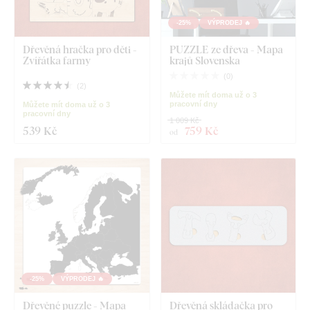
-25%
VÝPRODEJ 🔥
Dřevěná hračka pro děti -
PUZZLE ze dřeva - Mapa
Zvířátka farmy
krajů Slovenska
(
0
)
(
2
)
Můžete mít doma už o 3
pracovní dny
Můžete mít doma už o 3
pracovní dny
1 009 Kč
539 Kč
759 Kč
od
-25%
VÝPRODEJ 🔥
Dřevěné puzzle - Mapa
Dřevěná skládačka pro