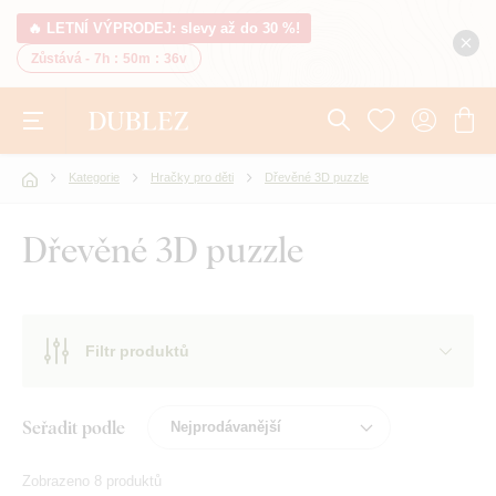
🔥 LETNÍ VÝPRODEJ: slevy až do 30 %!
Zůstává -
7h
:
50m
:
36v
Kategorie
Hračky pro děti
Dřevěné 3D puzzle
Dřevěné 3D puzzle
Filtr produktů
Seřadit podle
Zobrazeno 8 produktů