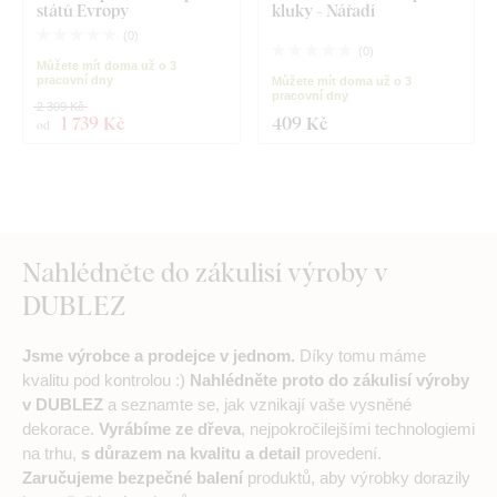
států Evropy
kluky - Nářadí
(
0
)
(
0
)
Můžete mít doma už o 3
pracovní dny
Můžete mít doma už o 3
pracovní dny
2 309 Kč
1 739 Kč
409 Kč
od
Nahlédněte do zákulisí výroby v
DUBLEZ
Jsme výrobce a prodejce v jednom.
Díky tomu máme
kvalitu pod kontrolou :)
Nahlédněte proto do zákulisí výroby
v DUBLEZ
a seznamte se, jak vznikají vaše vysněné
dekorace.
Vyrábíme ze dřeva
, nejpokročilejšími technologiemi
na trhu,
s důrazem na kvalitu a detail
provedení.
Zaručujeme bezpečné balení
produktů, aby výrobky dorazily