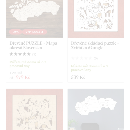
-25%
VÝPRODEJ 🔥
Dřevěné PUZZLE - Mapa
Dřevěné skládací puzzle -
okresů Slovenska
Zvířátka džungle
(
9
)
(
0
)
Můžete mít doma už o 3
pracovní dny
Můžete mít doma už o 3
pracovní dny
1 299 Kč
979 Kč
539 Kč
od