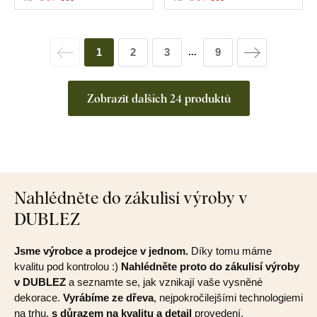
1
2
3
9
...
Zobrazit dalších 24 produktů
Nahlédněte do zákulisí výroby v
DUBLEZ
Jsme výrobce a prodejce v jednom.
Díky tomu máme
kvalitu pod kontrolou :)
Nahlédněte proto do zákulisí výroby
v DUBLEZ
a seznamte se, jak vznikají vaše vysněné
dekorace.
Vyrábíme ze dřeva
, nejpokročilejšími technologiemi
na trhu,
s důrazem na kvalitu a detail
provedení.