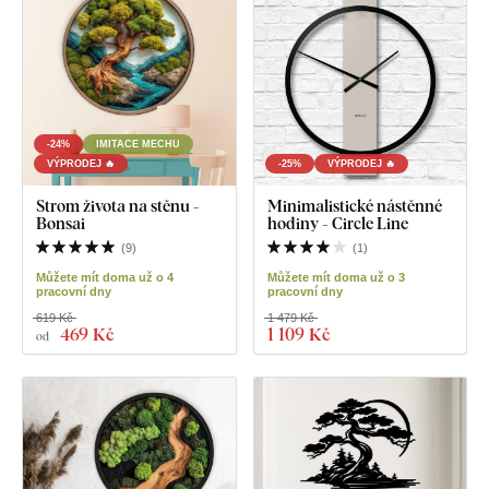
-24%
IMITACE MECHU
VÝPRODEJ 🔥
-25%
VÝPRODEJ 🔥
Strom života na stěnu -
Minimalistické nástěnné
Bonsai
hodiny - Circle Line
(
9
)
(
1
)
Můžete mít doma už o 4
Můžete mít doma už o 3
pracovní dny
pracovní dny
619 Kč
1 479 Kč
469 Kč
1 109 Kč
od