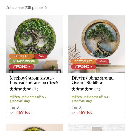
Zobrazeno 209 produktů
BESTSELLER
-24%
IMITACE MECHU
BESTSELLER
-24%
VÝPRODEJ 🔥
VÝPRODEJ 🔥
Mechový strom života -
Dřevěný obraz stromu
Luxusní imitace na dřevě
života - Stabilita
(
38
)
(
69
)
Můžete mít doma už o 2
Můžete mít doma už o 4
pracovní dny
pracovní dny
619 Kč
619 Kč
469 Kč
469 Kč
od
od