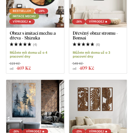
BESTSELLER
-24%
IMITACE MECHU
VÝPRODEJ 🔥
-26%
VÝPRODEJ 🔥
Obraz s imitací mechu a
Dřevěný obraz stromu -
dřeva - Shizuka
Bonsai
(
4
)
(
6
)
Můžete mít doma už o 4
Můžete mít doma už o 3
pracovní dny
pracovní dny
619 Kč
549 Kč
469 Kč
409 Kč
od
od
-26%
VÝPRODEJ 🔥
-25%
VÝPRODEJ 🔥