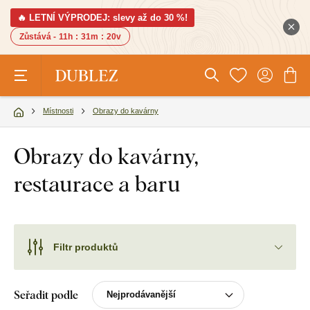
🔥 LETNÍ VÝPRODEJ: slevy až do 30 %!
Zůstává -
11h
:
31m
:
19v
Místnosti
Obrazy do kavárny
Obrazy do kavárny,
restaurace a baru
Filtr produktů
Seřadit podle