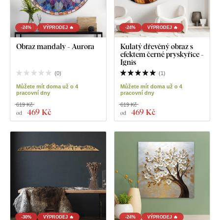
-24%
VÝPRODEJ 🔥
-24%
VÝPRODEJ 🔥
Obraz mandaly - Aurora
Kulatý dřevěný obraz s
efektem černé pryskyřice -
Ignis
(
0
)
(
1
)
Můžete mít doma už o 4
Můžete mít doma už o 4
pracovní dny
pracovní dny
619 Kč
619 Kč
469 Kč
469 Kč
od
od
-30%
VÝPRODEJ 🔥
-24%
VÝPRODEJ 🔥