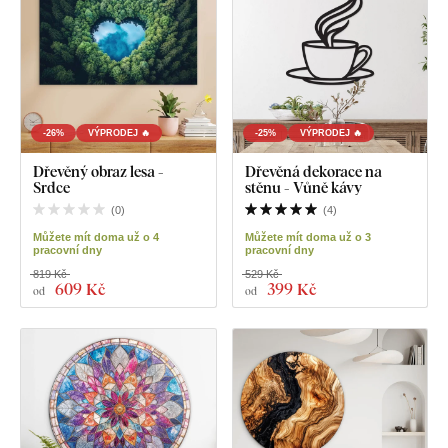
-26%
VÝPRODEJ 🔥
-25%
VÝPRODEJ 🔥
Dřevěný obraz lesa -
Dřevěná dekorace na
Srdce
stěnu - Vůně kávy
(
0
)
(
4
)
Můžete mít doma už o 4
Můžete mít doma už o 3
pracovní dny
pracovní dny
819 Kč
529 Kč
609 Kč
399 Kč
od
od