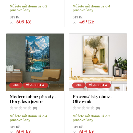
Můžete mít doma už o 2
Můžete mít doma už o 4
pracovní dny
pracovní dny
819 Kč
619 Kč
609 Kč
469 Kč
od
od
-26%
VÝPRODEJ 🔥
-26%
VÝPRODEJ 🔥
Moderní obraz přírody -
Provensálský obraz -
Hory, les a jezero
Olivovník
(
0
)
(
0
)
Můžete mít doma už o 4
Můžete mít doma už o 2
pracovní dny
pracovní dny
819 Kč
819 Kč
609 Kč
609 Kč
od
od