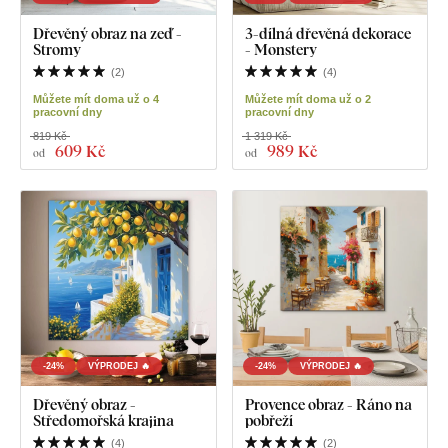
Dřevěný obraz na zeď -
3-dílná dřevěná dekorace
Stromy
- Monstery
(
2
)
(
4
)
Můžete mít doma už o 4
Můžete mít doma už o 2
pracovní dny
pracovní dny
819 Kč
1 319 Kč
609 Kč
989 Kč
od
od
-24%
VÝPRODEJ 🔥
-24%
VÝPRODEJ 🔥
Dřevěný obraz -
Provence obraz - Ráno na
Středomořská krajina
pobřeží
(
4
)
(
2
)