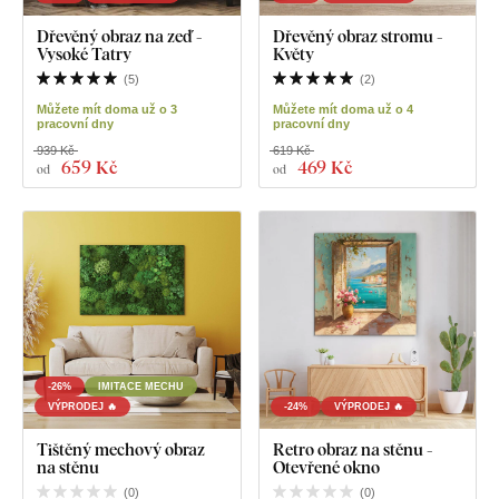
Dřevěný obraz na zeď -
Dřevěný obraz stromu -
Vysoké Tatry
Květy
(
5
)
(
2
)
Můžete mít doma už o 3
Můžete mít doma už o 4
pracovní dny
pracovní dny
939 Kč
619 Kč
659 Kč
469 Kč
od
od
-26%
IMITACE MECHU
VÝPRODEJ 🔥
-24%
VÝPRODEJ 🔥
Tištěný mechový obraz
Retro obraz na stěnu -
na stěnu
Otevřené okno
(
0
)
(
0
)