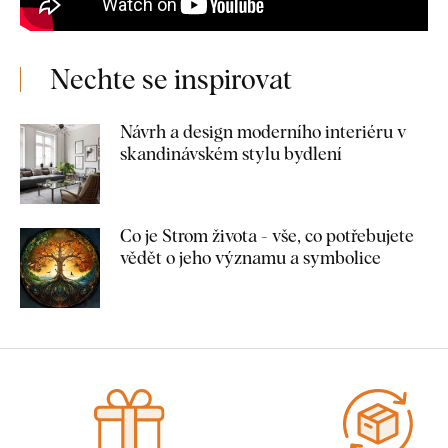
Nechte se inspirovat
Návrh a design moderního interiéru v
skandinávském stylu bydlení
Co je Strom života - vše, co potřebujete
vědět o jeho významu a symbolice