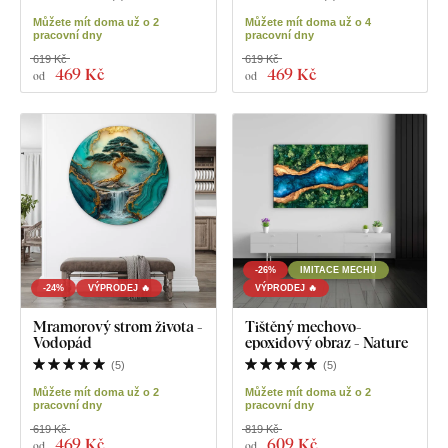
Můžete mít doma už o 2
Můžete mít doma už o 4
pracovní dny
pracovní dny
619 Kč
619 Kč
469 Kč
469 Kč
od
od
-26%
IMITACE MECHU
-24%
VÝPRODEJ 🔥
VÝPRODEJ 🔥
Mramorový strom života -
Tištěný mechovo-
Vodopád
epoxidový obraz - Nature
(
5
)
(
5
)
Můžete mít doma už o 2
Můžete mít doma už o 2
pracovní dny
pracovní dny
619 Kč
819 Kč
469 Kč
609 Kč
od
od