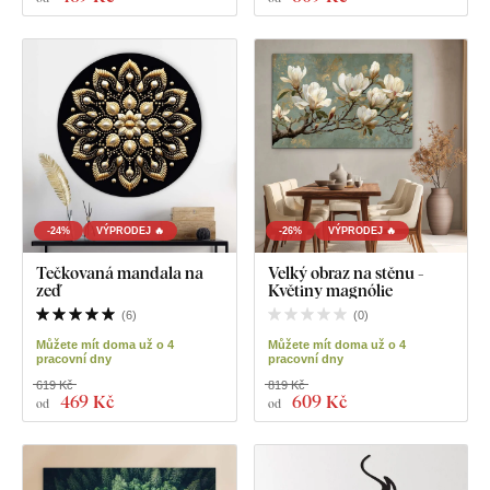
-24%
VÝPRODEJ 🔥
-26%
VÝPRODEJ 🔥
Tečkovaná mandala na
Velký obraz na stěnu -
zeď
Květiny magnólie
(
6
)
(
0
)
Můžete mít doma už o 4
Můžete mít doma už o 4
pracovní dny
pracovní dny
619 Kč
819 Kč
469 Kč
609 Kč
od
od