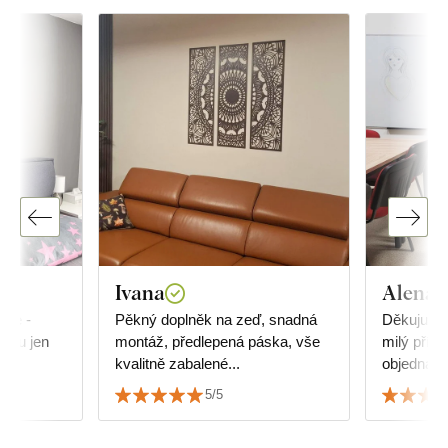
Ivana
Alena 
ace -
Pěkný doplněk na zeď, snadná
Děkuju ve
ohu jen
montáž, předlepená páska, vše
milý příst
kvalitně zabalené...
objednávky. Mandala nám
viceúčelo
5/5