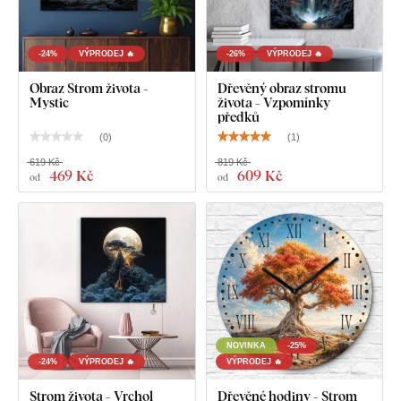
Co najdete v balení?
-24%
VÝPRODEJ 🔥
-26%
VÝPRODEJ 🔥
Obraz Strom života -
Dřevěný obraz stromu
Zelený mramorový strom života - Vodopád
Mystic
života - Vzpomínky
předků
Předem namontovaný háček na zadní straně obrazu
(
0
)
(
1
)
Přehledný návod k montáži
619 Kč
819 Kč
469 Kč
609 Kč
od
od
NOVINKA
-25%
-24%
VÝPRODEJ 🔥
VÝPRODEJ 🔥
Strom života - Vrchol
Dřevěné hodiny - Strom