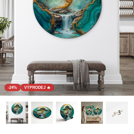
-24%
VÝPRODEJ 🔥
+ 3