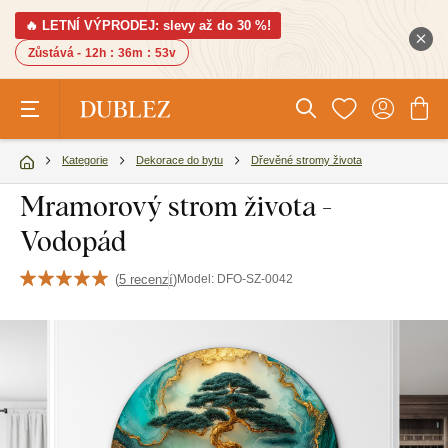
🔥 LETNÍ VÝPRODEJ: slevy až do 30 %!
Zůstává -
12h
:
36m
:
52v
Kategorie
Dekorace do bytu
Dřevěné stromy života
Mramorový strom života -
Vodopád
(
5 recenzí
)
Model:
DFO-SZ-0042