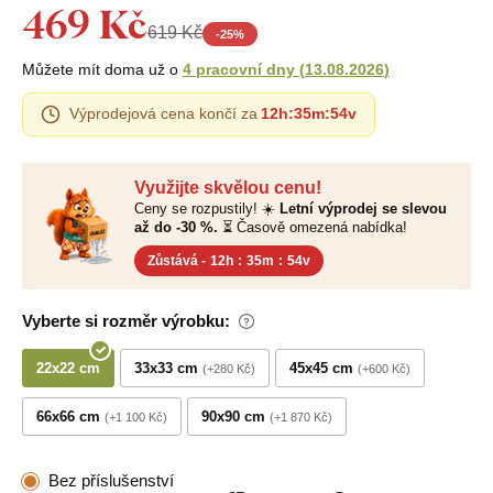
469 Kč
619 Kč
-
25
%
Můžete mít doma už o
4 pracovní dny
(
13.08.2026
)
Výprodejová cena končí za
12h
:
35m
:
53v
Využijte skvělou cenu!
Ceny se rozpustily! ☀️
Letní výprodej se slevou
až do -30 %.
⏳ Časově omezená nabídka!
Zůstává -
12h
:
35m
:
53v
Vyberte si rozměr výrobku:
22x22 cm
33x33 cm
45x45 cm
+280 Kč
+600 Kč
66x66 cm
90x90 cm
+1 100 Kč
+1 870 Kč
Bez příslušenství