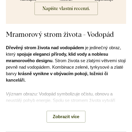
Napište vlastní recenzi.
Mramorový strom života - Vodopád
Dřevěný strom života nad vodopádem
je jedinečný obraz,
který
spojuje eleganci přírody, klid vody a noblesu
mramorového designu
. Strom života se zlatými větvemi stojí
pevně nad vodopádem. Kombinace zelené, tyrkysové a zlaté
barvy
krásně vynikne v obývacím pokoji, ložnici či
kanceláři.
Význam obrazu:
Vodopád symbolizuje očistu, obnovu a
neustálý pohyb energie. Spolu se stromem života vytváří
obraz rovnováhy mezi silou země a klidem vody.
Zobrazit více