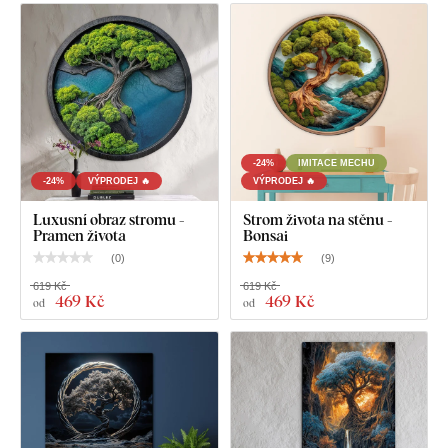
technických parametrech.
U rozměru 22x22 cm, 33x33 cm a 45x45 cm obsahuje
obraz jeden háček.
U rozměru 66x66 cm a 90x90 cm obsahuje obraz 2
háčky.
-24%
IMITACE MECHU
-24%
VÝPRODEJ 🔥
VÝPRODEJ 🔥
Luxusní obraz stromu -
Strom života na stěnu -
Pramen života
Bonsai
(
0
)
(
9
)
619 Kč
619 Kč
469 Kč
469 Kč
od
od