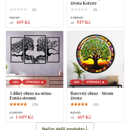
života Kořeny
(
0
)
(
0
)
619 Kč
1 089 Kč
469 Kč
819 Kč
od
od
-25%
VÝPRODEJ 🔥
-24%
VÝPRODEJ 🔥
3 dílný obraz na stěnu -
Barevný obraz - Strom
Entita stromů
života
(
70
)
(
11
)
2 249 Kč
619 Kč
1 689 Kč
469 Kč
od
od
Načíst další produkty