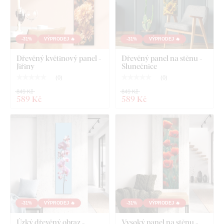
Poznámka
: Uvedené rozměry jsou rozměry po nalepení na
stěnu jako na ilustračním obrázku.
-31%
VÝPRODEJ 🔥
-31%
VÝPRODEJ 🔥
Dřevěný květinový panel -
Dřevěný panel na stěnu -
Jiřiny
Slunečnice
(
0
)
(
0
)
849 Kč
849 Kč
589 Kč
589 Kč
-31%
VÝPRODEJ 🔥
-31%
VÝPRODEJ 🔥
Úzký dřevěný obraz -
Vysoký panel na stěnu -