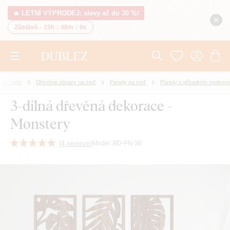
🔥 LETNÍ VÝPRODEJ: slevy až do 30 %!
Zůstává -
15h
:
48m
:
7v
 do bytu
Dřevěné obrazy na zeď
Panely na zeď
Panely s přírodním motivem
3-dílná dřevěná dekorace -
Monstery
(
4 recenze
)
Model:
BD-PN-38