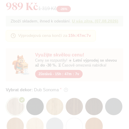
989 Kč
1 319 Kč
-
26
%
Zboží skladem, ihned k odeslání.
U vás zítra.
(
07.08.2026
)
Výprodejová cena končí za
15h
:
47m
:
6v
Využijte skvělou cenu!
Ceny se rozpustily! ☀️
Letní výprodej se slevou
až do -30 %.
⏳ Časově omezená nabídka!
Zůstává -
15h
:
47m
:
6v
Vybrat dekor:
Dub Sonoma