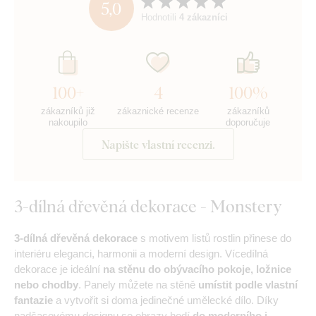
5,0
Hodnotili
4 zákazníci
100+
4
100%
zákazníků již
zákaznické recenze
zákazníků
nakoupilo
doporučuje
Napište vlastní recenzi.
3-dílná dřevěná dekorace - Monstery
3-dílná dřevěná dekorace
s motivem listů rostlin přinese do
interiéru eleganci, harmonii a moderní design. Vícedílná
dekorace je ideální
na stěnu do obývacího pokoje, ložnice
nebo chodby
. Panely můžete na stěně
umístit podle vlastní
fantazie
a vytvořit si doma jedinečné umělecké dílo. Díky
nadčasovému designu se obrazy hodí
do moderního i