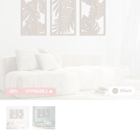
Ořech
-25%
VÝPRODEJ 🔥