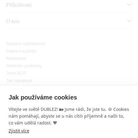
Příležitosti
O nás
Garance spokojenosti
Doprava a platba
Reklamace
Obchodní podmínky
Jsme ECO
Jak nakupovat
GDPR
Nastavit cookies
Jak používáme cookies
Vítejte ve světě DUBLEZ! 🏡 Jsme rádi, že jste tu. 🍪 Cookies
nám pomáhají, abyste se u nás cítili příjemně a našli to,
×
co vám udělá radost. 🧡
DUBLEZ
Tato
3-dílná dřevěná dekorace Monstery
je
Zjistit více
opravdu nádherná! Líbí se Vám tento styl nebo
Copyright © DUBLEZ 2026 | Všechna práva vyhrazena