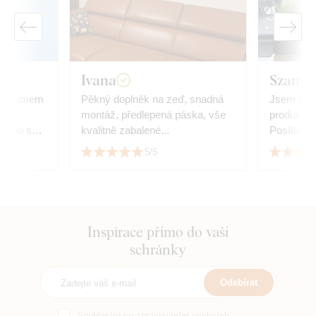
Ivana
Szandr
ím dojmem
Pěkný doplněk na zeď, snadná
Jsem zcel
iéru
montáž, předlepená páska, vše
produktem
dařilo se
kvalitně zabalené...
Posílám fo
hy.
5/5
Inspirace přímo do vaší
schránky
Odebírat
Souhlasím se
zpracováním osobních