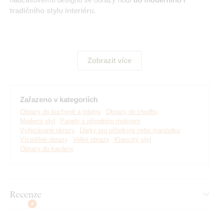
tradičního stylu interiéru.
Hlavní výhody produktu:
Zobrazit více
Originální vyřezávaná dekorace
Ekologická výroba ze dřeva
Zařazeno v kategoriích
3D efekt díky 3 mm silnému materiálu
Obrazy do kuchyně a jídelny
Obrazy do chodby
Moderní styl
Panely s přírodním motivem
Na výběr mnoho dekorů
Vyřezávané obrazy
Dárky pro přítelkyni nebo manželku
Vícedílné obrazy
Velké obrazy
Klasický styl
Jednoduchá montáž na stěnu
Obrazy do kavárny
Rozměry jednotlivých částí výrobku:
Recenze
U velikostní varianty 70x47 cm je rozměr jednoho dílu
4
obrazu 21x47 cm.