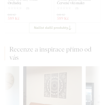
Orchidej
Červené vlčí máky
(
0
)
(
0
)
849 Kč
849 Kč
589 Kč
589 Kč
Načíst další produkty
Recenze a inspirace přímo od
vás