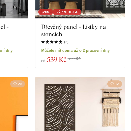
-24%
VÝPRODEJ 🔥
el -
Dřevěný panel - Lístky na
stoncích
(
2
)
vní dny
Můžete mít doma už o 2 pracovní dny
539 Kč
709 Kč
od
20
12