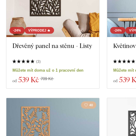
-24%
VÝPRODEJ 🔥
-24%
VÝP
Dřevěný panel na stěnu - Listy
Květinov
(
3
)
Můžete mít doma už o 1 pracovní den
Můžete mít 
539 Kč
539 
709 Kč
od
od
40