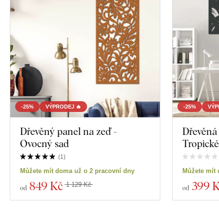
-25%
VÝPRODEJ 🔥
-25%
VÝP
Dřevěný panel na zeď -
Dřevěná 
Ovocný sad
Tropické 
(
1
)
Můžete mít doma už o 2 pracovní dny
Můžete mít 
849 Kč
399 
1 129 Kč
od
od