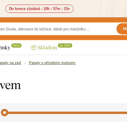
Do konce zůstává -
18h
:
57m
:
13v
Hl
Nové
do -50%
inky
📦 Skladem
anely na zeď
Panely s přírodním motivem
ivem