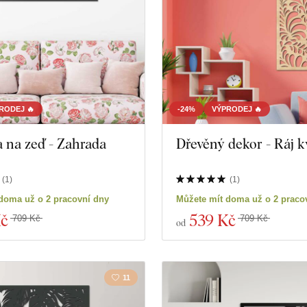
RODEJ 🔥
-24%
VÝPRODEJ 🔥
 na zeď - Zahrada
Dřevěný dekor - Ráj k
(
1
)
(
1
)
doma už o 2 pracovní dny
Můžete mít doma už o 2 praco
Kč
539 Kč
709 Kč
709 Kč
od
11