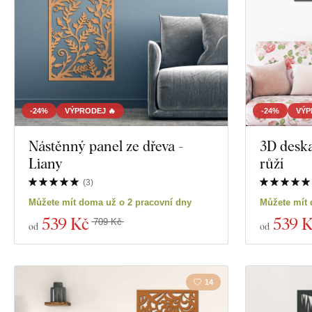
-24%
VÝPRODEJ 🔥
-24%
VÝP
Nástěnný panel ze dřeva -
3D deska
Liany
růží
(
3
)
Můžete mít doma už o 2 pracovní dny
Můžete mít 
539 Kč
539 
709 Kč
od
od
14