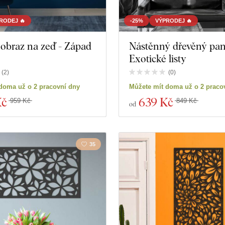
RODEJ 🔥
-25%
VÝPRODEJ 🔥
obraz na zeď - Západ
Nástěnný dřevěný pan
Exotické listy
(
2
)
(
0
)
doma už o 2 pracovní dny
Můžete mít doma už o 2 praco
Kč
639 Kč
959 Kč
849 Kč
od
35