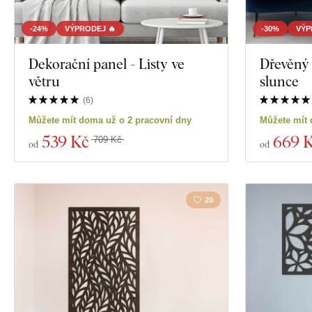
-24%
VÝPRODEJ 🔥
-30%
VÝP
Dekorační panel - Listy ve
Dřevěný 
větru
slunce
(
6
)
Můžete mít doma už o 2 pracovní dny
Můžete mít 
539 Kč
669 
709 Kč
od
od
20