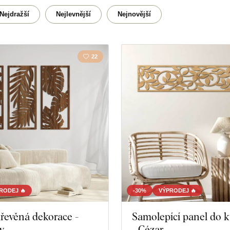
Krajina
Kuchy
Nejdražší
Nejlevnější
Nejnovější
22
RODEJ 🔥
-30%
VÝPRODEJ 🔥
dřevěná dekorace -
Samolepící panel do 
y
- Cézar