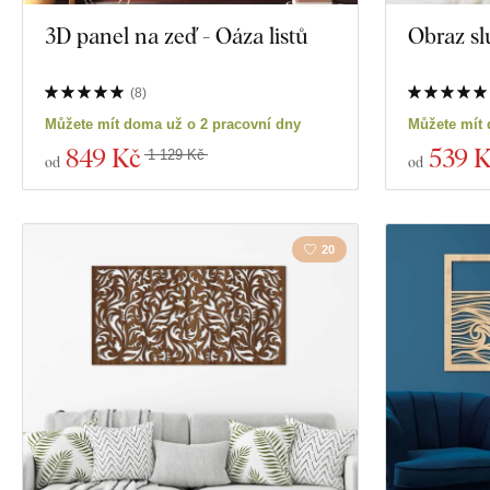
3D panel na zeď - Oáza listů
Obraz sl
(
8
)
Můžete mít doma už o 2 pracovní dny
Můžete mít 
849 Kč
539 
1 129 Kč
od
od
20