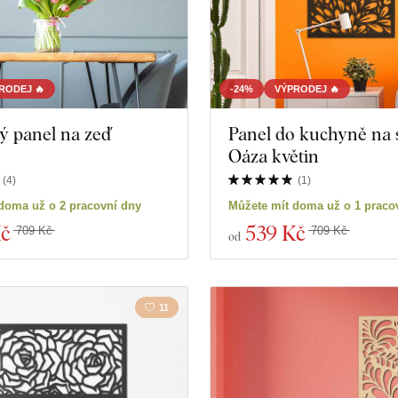
RODEJ 🔥
-24%
VÝPRODEJ 🔥
ý panel na zeď
Panel do kuchyně na 
Oáza květin
(
4
)
(
1
)
doma už o 2 pracovní dny
Můžete mít doma už o 1 praco
Kč
539 Kč
709 Kč
709 Kč
od
11