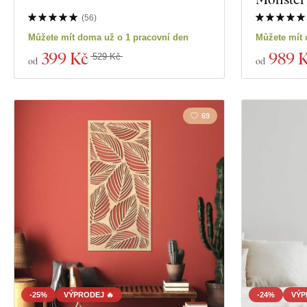
Materiál
(
56
)
Zobrazit 39 pro
Můžete mít doma už o 1 pracovní den
Můžete mít 
Hloubka
399 Kč
989 
529 Kč
od
od
69
-25%
VÝPRODEJ 🔥
-24%
VÝP