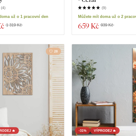
(
4
)
(
9
)
duktů
Zavřít filtr
doma už o 1 pracovní den
Můžete mít doma už o 2 praco
Kč
659 Kč
1 319 Kč
939 Kč
28
RODEJ 🔥
-31%
VÝPRODEJ 🔥