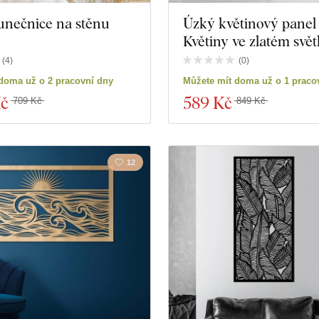
unečnice na stěnu
Úzký květinový panel 
Květiny ve zlatém svět
(
4
)
(
0
)
doma už o 2 pracovní dny
Můžete mít doma už o 1 praco
Kč
589 Kč
709 Kč
849 Kč
12