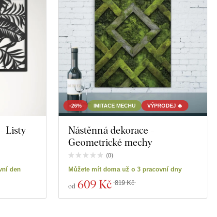
-26%
IMITACE MECHU
VÝPRODEJ 🔥
- Listy
Nástěnná dekorace -
Geometrické mechy
(
0
)
vní den
Můžete mít doma už o 3 pracovní dny
609 Kč
819 Kč
od