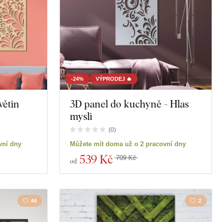
-24%
VÝPRODEJ 🔥
větin
3D panel do kuchyně - Hlas
mysli
(
0
)
vní dny
Můžete mít doma už o 2 pracovní dny
539 Kč
709 Kč
od
44
2