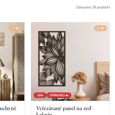
ň
Příroda
Zobrazeno 39 produktů
42
42
-25%
VÝPRODEJ 🔥
kuchyně
Vyřezávaný panel na zeď -
Leknín