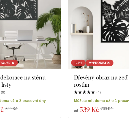
RODEJ 🔥
-24%
VÝPRODEJ 🔥
dekorace na stěnu -
Dřevěný obraz na zeď 
listy
rostlin
(
0
)
(
4
)
doma už o 2 pracovní dny
Můžete mít doma už o 1 praco
Kč
539 Kč
529 Kč
709 Kč
od