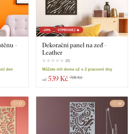
-24%
VÝPRODEJ 🔥
stěnu -
Dekorační panel na zeď -
Leather
(
0
)
vní den
Můžete mít doma už o 2 pracovní dny
539 Kč
709 Kč
od
17
20