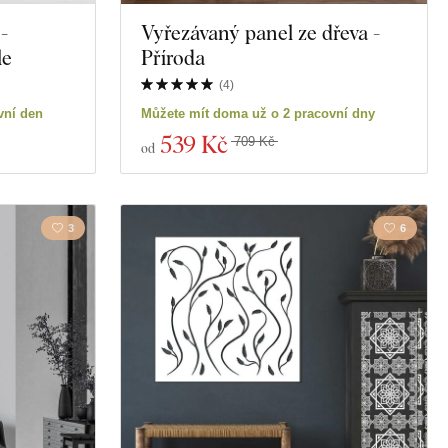
-
Vyřezávaný panel ze dřeva -
le
Příroda
(
4
)
vní den
Můžete mít doma už o 2 pracovní dny
539 Kč
709 Kč
od
3
6