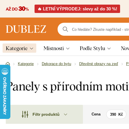
🔥 LETNÍ VÝPRODEJ: slevy až do 30 %!
Kategorie
Místnosti
Podle Stylu
Nov
Kategorie
Dekorace do bytu
Dřevěné obrazy na zeď
P
Panely s přírodním mot
Filtr produktů
Cena
Motiv
Motiv