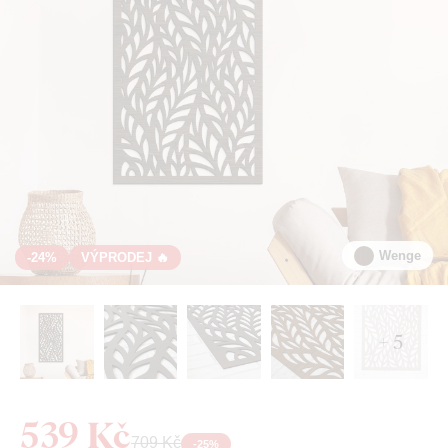
Wenge
-24%
VÝPRODEJ 🔥
+ 5
539 Kč
709 Kč
-
25
%