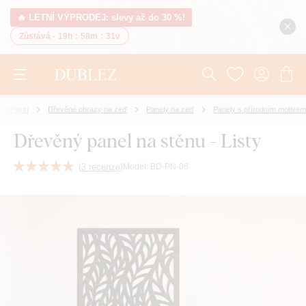
🔥 LETNÍ VÝPRODEJ: slevy až do 30 %!
Zůstává -
19h
:
58m
:
31v
 do bytu
Dřevěné obrazy na zeď
Panely na zeď
Panely s přírodním motivem
Dřevěný panel na stěnu - Listy
(
3 recenze
)
Model:
BD-PN-06