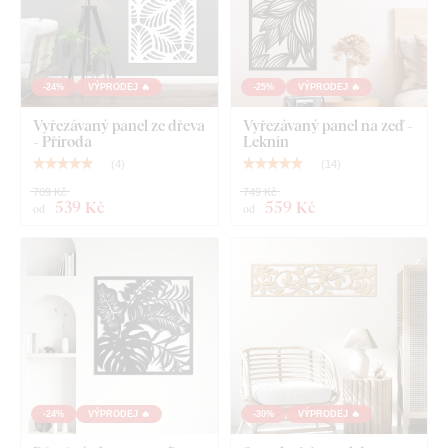
Co najdete v balení?
Dřevěný panel - Listy
-24%
VÝPRODEJ 🔥
-25%
VÝPRODEJ 🔥
Vyřezávaný panel ze dřeva
Vyřezávaný panel na zeď -
- Příroda
Leknín
(
4
)
(
14
)
709 Kč
749 Kč
539 Kč
559 Kč
od
od
-24%
VÝPRODEJ 🔥
-30%
VÝPRODEJ 🔥