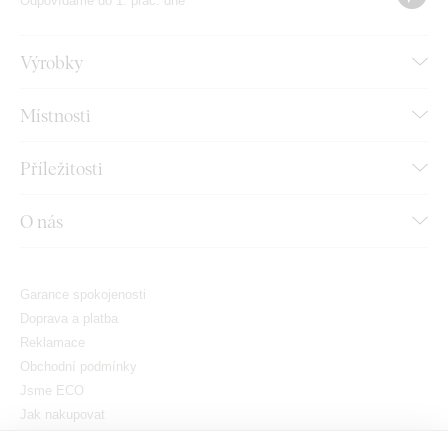
Odpovídáme do 1. prac. dne
Výrobky
Místnosti
Příležitosti
O nás
Garance spokojenosti
Doprava a platba
Reklamace
Obchodní podmínky
Jsme ECO
Jak nakupovat
GDPR