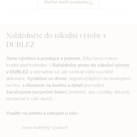
Načíst další produkty
Nahlédněte do zákulisí výroby v
DUBLEZ
Jsme výrobce a prodejce v jednom.
Díky tomu máme
kvalitu pod kontrolou :)
Nahlédněte proto do zákulisí výroby
v DUBLEZ
a seznamte se, jak vznikají vaše vysněné
dekorace.
Vyrábíme ze dřeva
, nejpokročilejšími technologiemi
na trhu,
s důrazem na kvalitu a detail
provedení.
Zaručujeme bezpečné balení
produktů, aby výrobky dorazily
bezpečně k vám domů.
Vsadte na jistotu a nakupte u nás:
Jsme ověřený výrobce