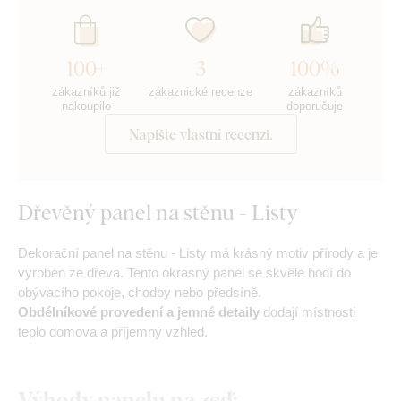
100+
3
100%
zákazníků již
zákaznické recenze
zákazníků
nakoupilo
doporučuje
Napište vlastní recenzi.
Dřevěný panel na stěnu - Listy
Dekorační panel na stěnu - Listy má krásný motiv přírody a je
vyroben ze dřeva. Tento okrasný panel se skvěle hodí do
obývacího pokoje, chodby nebo předsíně.
Obdélníkové provedení a jemné detaily
dodají místnosti
teplo domova a příjemný vzhled.
Výhody panelu na zeď: