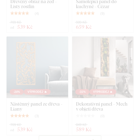
Dřevěný obraz na zeď -
Samolepící panel do
Listy rostlin
kuchyně - Cézar
(
4
)
(
9
)
709 Kč
939 Kč
539 Kč
659 Kč
od
-24%
VÝPRODEJ 🔥
-31%
VÝPRODEJ 🔥
Nástěnný panel ze dřeva -
Dekorativní panel - Mech
Liany
v objetí dřeva
(
3
)
(
0
)
709 Kč
849 Kč
539 Kč
589 Kč
od