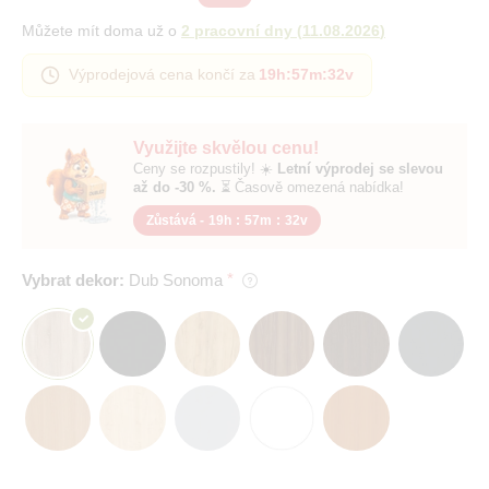
Můžete mít doma už o
2 pracovní dny
(
11.08.2026
)
Výprodejová cena končí za
19h
:
57m
:
31v
Využijte skvělou cenu!
Ceny se rozpustily! ☀️
Letní výprodej se slevou
až do -30 %.
⏳ Časově omezená nabídka!
Zůstává -
19h
:
57m
:
31v
Vybrat dekor:
Dub Sonoma