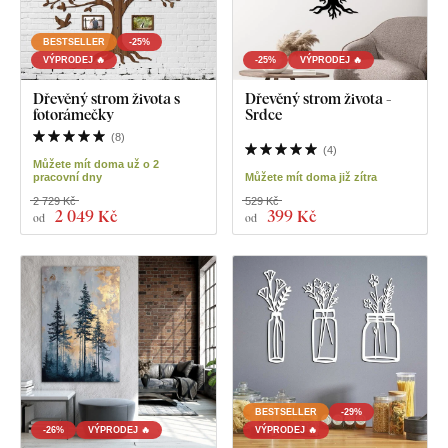
BESTSELLER
-25%
VÝPRODEJ 🔥
-25%
VÝPRODEJ 🔥
Dřevěný strom života s
Dřevěný strom života -
fotorámečky
Srdce
(
8
)
(
4
)
Můžete mít doma už o 2
pracovní dny
Můžete mít doma již zítra
2 729 Kč
529 Kč
2 049 Kč
399 Kč
od
od
BESTSELLER
-29%
-26%
VÝPRODEJ 🔥
VÝPRODEJ 🔥