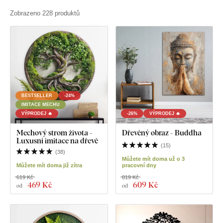
Zobrazeno 228 produktů
BESTSELLER
-24%
IMITACE MECHU
VÝPRODEJ 🔥
-26%
VÝPRODEJ 🔥
Mechový strom života -
Dřevěný obraz - Buddha
Luxusní imitace na dřevě
(
15
)
(
38
)
Můžete mít doma už o 3
Můžete mít doma již zítra
pracovní dny
619 Kč
819 Kč
469 Kč
609 Kč
od
od