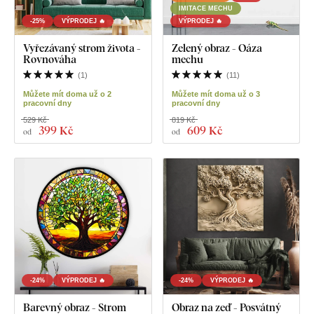
IMITACE MECHU
-25%
VÝPRODEJ 🔥
VÝPRODEJ 🔥
Vyřezávaný strom života -
Zelený obraz - Oáza
Rovnováha
mechu
(
1
)
(
11
)
Můžete mít doma už o 2
Můžete mít doma už o 3
pracovní dny
pracovní dny
529 Kč
819 Kč
399 Kč
609 Kč
od
od
-24%
VÝPRODEJ 🔥
-24%
VÝPRODEJ 🔥
Barevný obraz - Strom
Obraz na zeď - Posvátný