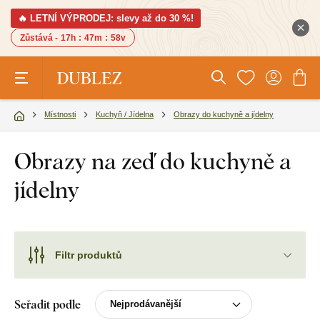
🔥 LETNÍ VÝPRODEJ: slevy až do 30 %!
Zůstává -
17h
:
47m
:
57v
Místnosti
Kuchyň / Jídelna
Obrazy do kuchyně a jídelny
Obrazy na zeď do kuchyně a
jídelny
Filtr produktů
Seřadit podle