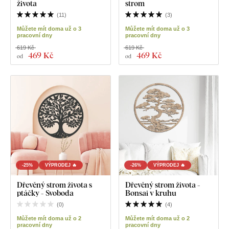
života
strom
(
11
)
(
3
)
Můžete mít doma už o 3
Můžete mít doma už o 3
pracovní dny
pracovní dny
619 Kč
619 Kč
469 Kč
469 Kč
od
od
-25%
VÝPRODEJ 🔥
-26%
VÝPRODEJ 🔥
Dřevěný strom života s
Dřevěný strom života -
ptáčky - Svoboda
Bonsai v kruhu
(
0
)
(
4
)
Můžete mít doma už o 2
Můžete mít doma už o 2
pracovní dny
pracovní dny