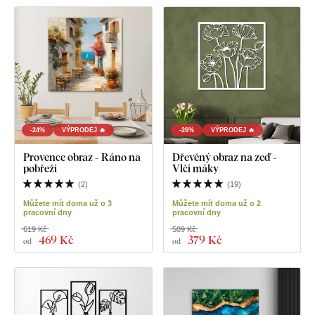
-24%
VÝPRODEJ 🔥
-26%
VÝPRODEJ 🔥
Provence obraz - Ráno na
Dřevěný obraz na zeď -
pobřeží
Vlčí máky
(
2
)
(
19
)
Můžete mít doma už o 3
Můžete mít doma už o 2
pracovní dny
pracovní dny
619 Kč
509 Kč
469 Kč
379 Kč
od
od