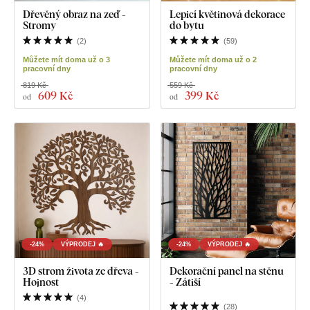
Dřevěný obraz na zeď -
Lepicí květinová dekorace
Stromy
do bytu
(
2
)
(
59
)
Můžete mít doma už o 3
Můžete mít doma už o 2
pracovní dny
pracovní dny
819 Kč
559 Kč
609 Kč
399 Kč
od
od
-24%
VÝPRODEJ 🔥
-24%
VÝPRODEJ 🔥
3D strom života ze dřeva -
Dekorační panel na stěnu
Hojnost
- Zátiší
(
4
)
(
28
)