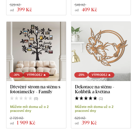
529 Kč
549 Kč
399 Kč
409 Kč
od
od
-30%
VÝPRODEJ 🔥
-25%
VÝPRODEJ 🔥
Dřevěný strom na stěnu s
Dekorace na stěnu -
fotorámečky - Family
Kolibřík a květina
(
0
)
(
1
)
Můžete mít doma už o 2
Můžete mít doma už o 2
pracovní dny
pracovní dny
2 729 Kč
529 Kč
1 909 Kč
399 Kč
od
od