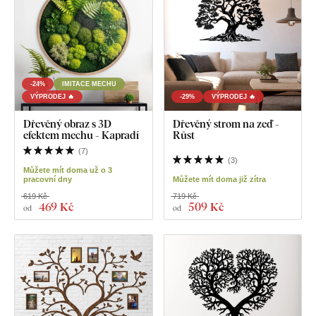
-24%
IMITACE MECHU
VÝPRODEJ 🔥
-29%
VÝPRODEJ 🔥
Dřevěný obraz s 3D
Dřevěný strom na zeď -
efektem mechu - Kapradí
Růst
(
7
)
(
3
)
Můžete mít doma už o 3
pracovní dny
Můžete mít doma již zítra
619 Kč
719 Kč
469 Kč
509 Kč
od
od