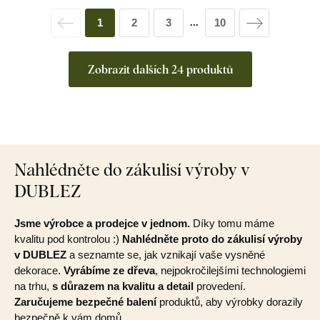
1
2
3
10
...
Zobrazit dalších 24 produktů
Nahlédněte do zákulisí výroby v
DUBLEZ
Jsme výrobce a prodejce v jednom.
Díky tomu máme
kvalitu pod kontrolou :)
Nahlédněte proto do zákulisí výroby
v DUBLEZ
a seznamte se, jak vznikají vaše vysněné
dekorace.
Vyrábíme ze dřeva
, nejpokročilejšími technologiemi
na trhu,
s důrazem na kvalitu a detail
provedení.
Zaručujeme bezpečné balení
produktů, aby výrobky dorazily
bezpečně k vám domů.