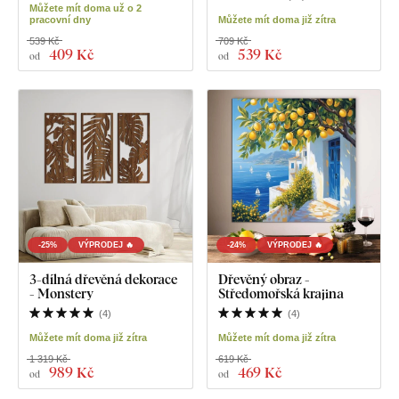
Můžete mít doma už o 2
pracovní dny
Můžete mít doma již zítra
539 Kč
709 Kč
409 Kč
539 Kč
od
od
-25%
VÝPRODEJ 🔥
-24%
VÝPRODEJ 🔥
3-dílná dřevěná dekorace
Dřevěný obraz -
- Monstery
Středomořská krajina
(
4
)
(
4
)
Můžete mít doma již zítra
Můžete mít doma již zítra
1 319 Kč
619 Kč
989 Kč
469 Kč
od
od