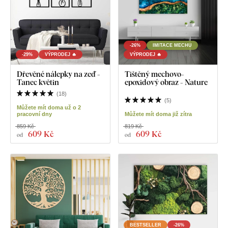
-26%
IMITACE MECHU
-29%
VÝPRODEJ 🔥
VÝPRODEJ 🔥
Dřevěné nálepky na zeď -
Tištěný mechovo-
Tanec květin
epoxidový obraz - Nature
(
18
)
(
5
)
Můžete mít doma už o 2
pracovní dny
Můžete mít doma již zítra
859 Kč
819 Kč
609 Kč
609 Kč
od
od
BESTSELLER
-26%