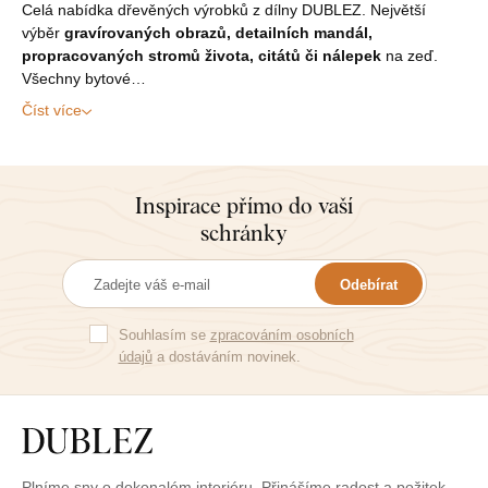
Celá nabídka dřevěných výrobků z dílny DUBLEZ. Největší
výběr
gravírovaných obrazů, detailních mandál,
propracovaných stromů života, citátů či nálepek
na zeď.
Všechny bytové…
Číst více
Inspirace přímo do vaší
schránky
Odebírat
Souhlasím se
zpracováním osobních
údajů
a dostáváním novinek.
Plníme sny o dokonalém interiéru. Přinášíme radost a požitek