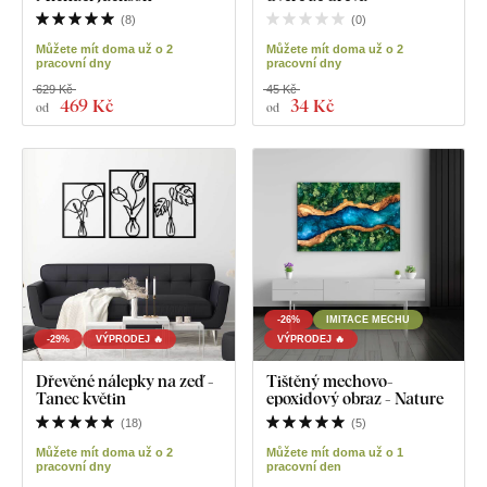
(
8
)
(
0
)
Můžete mít doma už o 2
Můžete mít doma už o 2
pracovní dny
pracovní dny
629 Kč
45 Kč
469 Kč
34 Kč
od
od
-26%
IMITACE MECHU
-29%
VÝPRODEJ 🔥
VÝPRODEJ 🔥
Dřevěné nálepky na zeď -
Tištěný mechovo-
Tanec květin
epoxidový obraz - Nature
(
18
)
(
5
)
Můžete mít doma už o 2
Můžete mít doma už o 1
pracovní dny
pracovní den