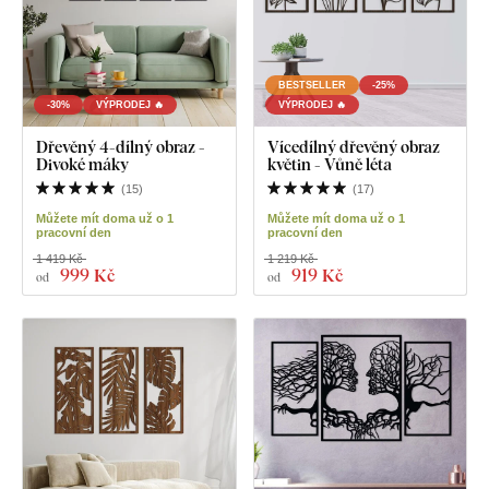
BESTSELLER
-25%
-30%
VÝPRODEJ 🔥
VÝPRODEJ 🔥
Dřevěný 4-dílný obraz -
Vícedílný dřevěný obraz
Divoké máky
květin - Vůně léta
(
15
)
(
17
)
Můžete mít doma už o 1
Můžete mít doma už o 1
pracovní den
pracovní den
1 419 Kč
1 219 Kč
999 Kč
919 Kč
od
od