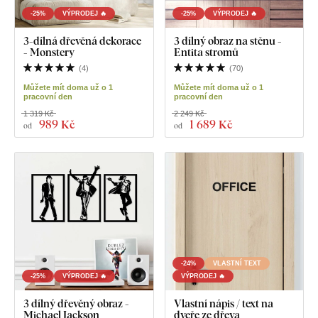
-25%
VÝPRODEJ 🔥
-25%
VÝPRODEJ 🔥
3-dílná dřevěná dekorace
3 dílný obraz na stěnu -
- Monstery
Entita stromů
(
4
)
(
70
)
Můžete mít doma už o 1
Můžete mít doma už o 1
pracovní den
pracovní den
1 319 Kč
2 249 Kč
989 Kč
1 689 Kč
od
od
-24%
VLASTNÍ TEXT
-25%
VÝPRODEJ 🔥
VÝPRODEJ 🔥
3 dílný dřevěný obraz -
Vlastní nápis / text na
Michael Jackson
dveře ze dřeva