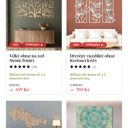
-25%
VÝPRODEJ 🔥
-29%
VÝPRODEJ 🔥
Velký obraz na zeď -
Dřevěný vícedílný obraz -
Strom Trinity
Kvetoucí květy
(
28
)
(
1
)
Můžete mít doma už o 1
Můžete mít doma už o 2
pracovní den
pracovní dny
829 Kč
1 089 Kč
619 Kč
769 Kč
od
od