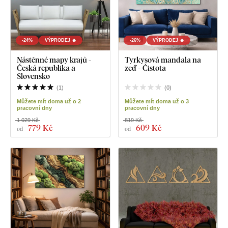
-24%
VÝPRODEJ 🔥
-26%
VÝPRODEJ 🔥
Nástěnné mapy krajů -
Tyrkysová mandala na
Česká republika a
zeď - Čistota
Slovensko
(
1
)
(
0
)
Můžete mít doma už o 2
Můžete mít doma už o 3
pracovní dny
pracovní dny
1 029 Kč
819 Kč
779 Kč
609 Kč
od
od