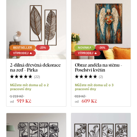
BESTSELLER
-25%
NOVINKA
-26%
VÝPRODEJ 🔥
VÝPRODEJ 🔥
2-dílná dřevěná dekorace
Obraz anděla na stěnu -
na zeď - Pírka
Poselství květin
(
22
)
(
2
)
Můžete mít doma už o 2
Můžete mít doma už o 3
pracovní dny
pracovní dny
1 219 Kč
819 Kč
919 Kč
609 Kč
od
od