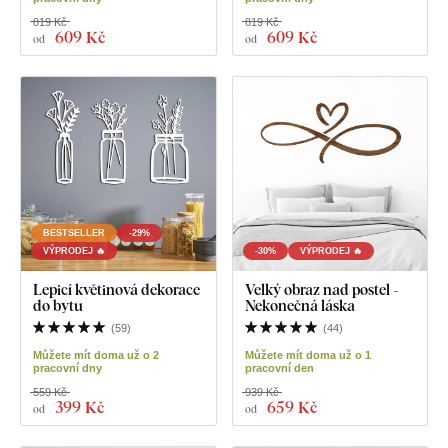
819 Kč
819 Kč
609 Kč
609 Kč
od
od
BESTSELLER
-29%
VÝPRODEJ 🔥
-30%
VÝPRODEJ 🔥
Lepicí květinová dekorace
Velký obraz nad postel -
do bytu
Nekonečná láska
(
59
)
(
44
)
Můžete mít doma už o 2
Můžete mít doma už o 1
pracovní dny
pracovní den
559 Kč
939 Kč
399 Kč
659 Kč
od
od