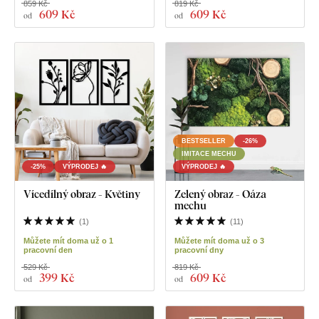
859 Kč
819 Kč
609 Kč
609 Kč
od
od
BESTSELLER
-26%
IMITACE MECHU
-25%
VÝPRODEJ 🔥
VÝPRODEJ 🔥
Vícedílný obraz - Květiny
Zelený obraz - Oáza
mechu
(
1
)
(
11
)
Můžete mít doma už o 1
Můžete mít doma už o 3
pracovní den
pracovní dny
529 Kč
819 Kč
399 Kč
609 Kč
od
od