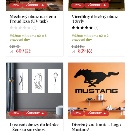
-26%
VÝPRODEJ 🔥
-25%
VÝPRODEJ 🔥
Mechový obraz na stěnu -
Vícedílný dřevěný obraz -
Proud lesa (UV tisk)
4 živly
(
0
)
(
4
)
Můžete mít doma už o 3
Můžete mít doma už o 2
pracovní dny
pracovní dny
819 Kč
1 119 Kč
609 Kč
839 Kč
od
od
-26%
VÝPRODEJ 🔥
-25%
VÝPRODEJ 🔥
Luxusní obrazy do ložnice
Dřevěný znak auta - Logo
- Ženská smyslnost
Mustang