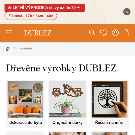
🔥 LETNÍ VÝPRODEJ: slevy až do 30 %!
Zůstává -
17h
:
34m
:
43v
Kategorie
Dřevěné výrobky DUBLEZ
Dekorace do bytu
Originální dárky
Řešení na míru