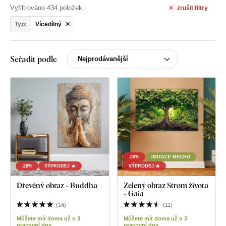
Vyfiltrováno 434 položek
zrušit
filtry
Typ:
Vícedílný
Seřadit podle
-26%
IMITACE MECHU
-26%
VÝPRODEJ 🔥
VÝPRODEJ 🔥
Dřevěný obraz - Buddha
Zelený obraz Strom života
- Gaia
(
14
)
(
11
)
Můžete mít doma už o 3
Můžete mít doma už o 3
pracovní dny
pracovní dny