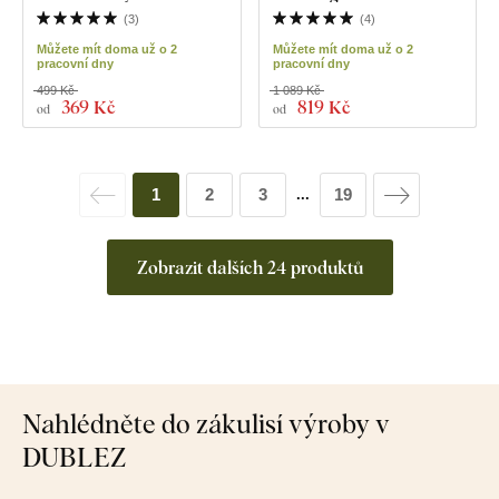
(
3
)
(
4
)
Můžete mít doma už o 2
Můžete mít doma už o 2
pracovní dny
pracovní dny
499 Kč
1 089 Kč
369 Kč
819 Kč
od
od
1
2
3
19
...
Zobrazit dalších 24 produktů
Nahlédněte do zákulisí výroby v
DUBLEZ