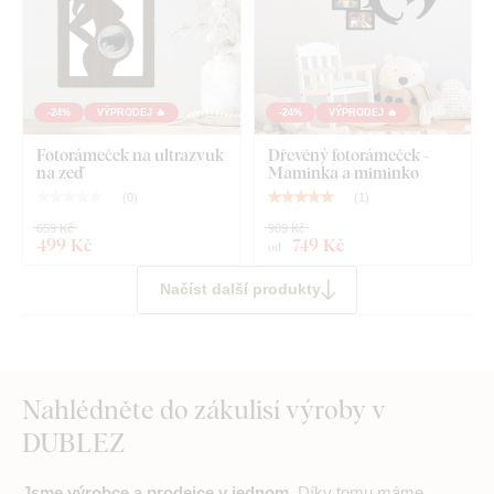
-24%
VÝPRODEJ 🔥
-24%
VÝPRODEJ 🔥
Fotorámeček na ultrazvuk
Dřevěný fotorámeček -
na zeď
Maminka a miminko
(
0
)
(
1
)
659 Kč
989 Kč
499 Kč
749 Kč
od
Načíst další produkty
Nahlédněte do zákulisí výroby v
DUBLEZ
Jsme výrobce a prodejce v jednom.
Díky tomu máme