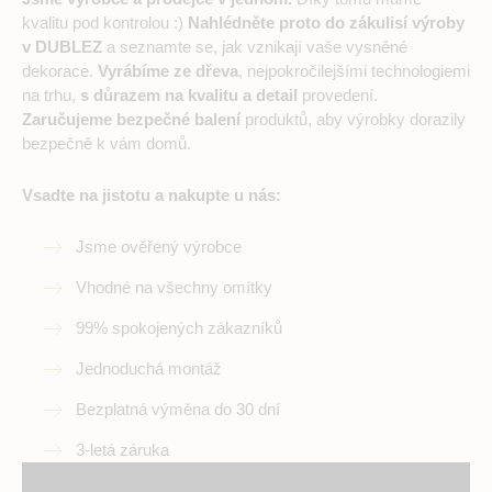
kvalitu pod kontrolou :)
Nahlédněte proto do zákulisí výroby
v DUBLEZ
a seznamte se, jak vznikají vaše vysněné
dekorace.
Vyrábíme ze dřeva
, nejpokročilejšími technologiemi
na trhu,
s důrazem na kvalitu a detail
provedení.
Zaručujeme bezpečné balení
produktů, aby výrobky dorazily
bezpečně k vám domů.
Vsadte na jistotu a nakupte u nás:
Jsme ověřený výrobce
Vhodné na všechny omítky
99% spokojených zákazníků
Jednoduchá montáž
Bezplatná výměna do 30 dní
3-letá záruka