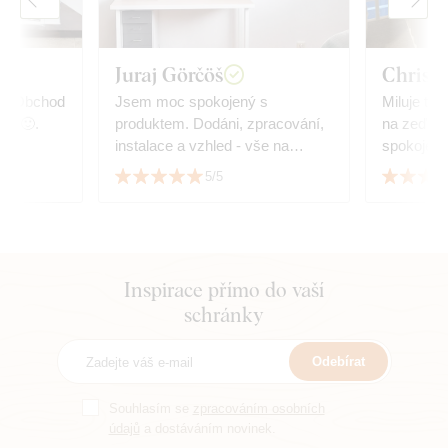
Juraj Görčöš
Christi
. Obchod
Jsem moc spokojený s
Miluje to,
hlé🙂.
produktem. Dodáni, zpracování,
na zeď, v
instalace a vzhled - vše na
spokojený
jedničku. Vřele doporučuji
5/5
každému. Juraj
Inspirace přímo do vaší
schránky
Odebírat
Souhlasím se
zpracováním osobních
údajů
a dostáváním novinek.