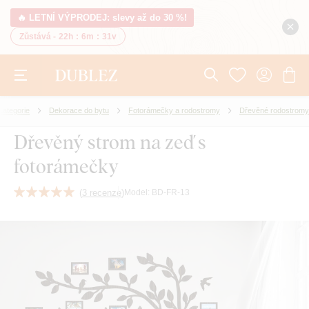
🔥 LETNÍ VÝPRODEJ: slevy až do 30 %!
Zůstává -
22h
:
6m
:
30v
Kategorie
Dekorace do bytu
Fotorámečky a rodostromy
Dřevěné rodostromy
Dřevěný strom na zeď s
fotorámečky
(
3 recenze
)
Model:
BD-FR-13