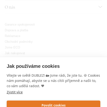
O nás
Garance spokojenosti
Doprava a platba
Reklamace
Obchodní podmínky
Jsme ECO
Jak nakupovat
GDPR
Nastavit cookies
Jak používáme cookies
Vítejte ve světě DUBLEZ! 🏡 Jsme rádi, že jste tu. 🍪 Cookies
nám pomáhají, abyste se u nás cítili příjemně a našli to,
×
co vám udělá radost. 🧡
DUBLEZ
Náš
Dřevěný strom na zeď s fotorámečky
je
Zjistit více
nádherný způsob, jak si uchovat vzpomínky!
Copyright © DUBLEZ 2026 | Všechna práva vyhrazena
Pokud byste chtěli prozkoumat další možnosti,
Tvorba výkonných internetových obchodů od
RIESENIA
mrkněte na naše další
Dřevěné rodostromy na
Povolit cookies