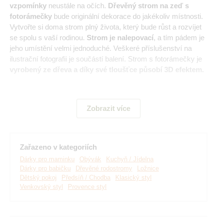
vzpomínky
neustále na očích.
Dřevěný strom na zeď s
fotorámečky
bude originální dekorace do jakékoliv místnosti.
Vytvořte si doma strom plný života, který bude růst a rozvíjet
se spolu s vaší rodinou.
Strom je nalepovací
, a tím pádem je
jeho umístění velmi jednoduché. Veškeré příslušenství na
ilustrační fotografii je součástí balení. Strom s fotorámečky je
vyrobený ze dřeva a díky své tloušťce působí 3D efektem.
Hlavní výhody produktu:
Zobrazit více
Krásná dekorace na celou stěnu
Na výběr mnoho dekorů
Zařazeno v kategoriích
Dárky pro maminku
Obývák
Kuchyň / Jídelna
V nabídce dvě velikosti
Dárky pro babičku
Dřevěné rodostromy
Ložnice
Dětský pokoj
Předsíň / Chodba
Klasický styl
Díky tloušťce vytváří 3D efekt
Venkovský styl
Provence styl
Jednoduchá montáž na stěnu