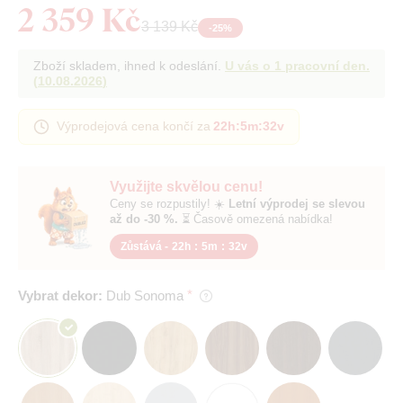
2 359 Kč
3 139 Kč
-
25
%
Zboží skladem, ihned k odeslání.
U vás o 1 pracovní den.
(
10.08.2026
)
Výprodejová cena končí za
22h
:
5m
:
31v
Využijte skvělou cenu!
Ceny se rozpustily! ☀️
Letní výprodej se slevou
až do -30 %.
⏳ Časově omezená nabídka!
Zůstává -
22h
:
5m
:
31v
Vybrat dekor:
Dub Sonoma