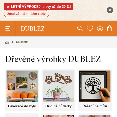
🔥 LETNÍ VÝPRODEJ: slevy až do 30 %!
Zůstává -
11h
:
42m
:
13v
Kategorie
Dřevěné výrobky DUBLEZ
Dekorace do bytu
Originální dárky
Řešení na míru