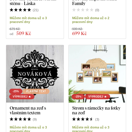
stěnu - Láska
Family
(
21
)
(
0
)
Můžete mít doma už o 3
Můžete mít doma už o 2
pracovní dny
pracovní dny
679 Kč
939 Kč
509 Kč
699 Kč
od
-25%
VLASTNÍ TEXT
VÝPRODEJ 🔥
-25%
VÝPRODEJ 🔥
Ornament na zeď s
Strom s rámečky na fotky
vlastním textem
na zeď
(
9
)
(
3
)
Můžete mít doma už o 3
Můžete mít doma už o 3
pracovní dny
pracovní dny