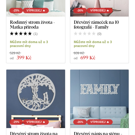
-25%
VÝPRODEJ 🔥
-26%
VÝPRODEJ 🔥
Rodinný strom života -
Dřevěný rámeček na 10
Matka příroda
fotografií - Family
(
1
)
(
0
)
Můžete mít doma už o 3
Můžete mít doma už o 3
pracovní dny
pracovní dny
529 Kč
939 Kč
399 Kč
699 Kč
od
od
-25%
VÝPRODEJ 🔥
-26%
VÝPRODEJ 🔥
Dřevěný strom života na
Dřevěný nápis na stěnu -