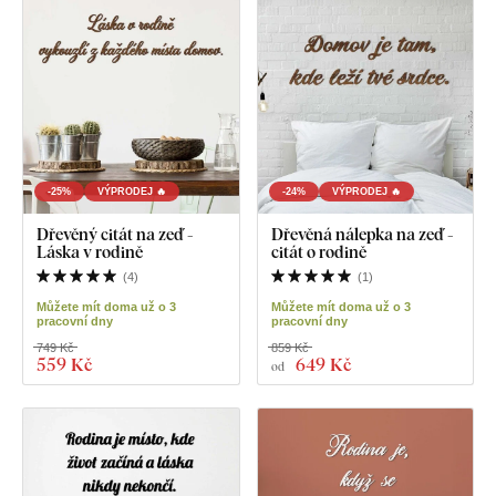
-25%
VÝPRODEJ 🔥
-24%
VÝPRODEJ 🔥
Dřevěný citát na zeď -
Dřevěná nálepka na zeď -
Láska v rodině
citát o rodině
(
4
)
(
1
)
Můžete mít doma už o 3
Můžete mít doma už o 3
pracovní dny
pracovní dny
749 Kč
859 Kč
559 Kč
649 Kč
od