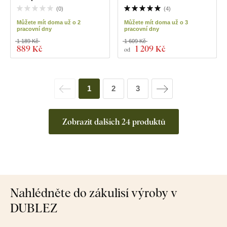
(
0
)
(
4
)
Můžete mít doma už o 2
Můžete mít doma už o 3
pracovní dny
pracovní dny
1 189 Kč
1 609 Kč
889 Kč
1 209 Kč
od
1
2
3
Zobrazit dalších 24 produktů
Nahlédněte do zákulisí výroby v
DUBLEZ