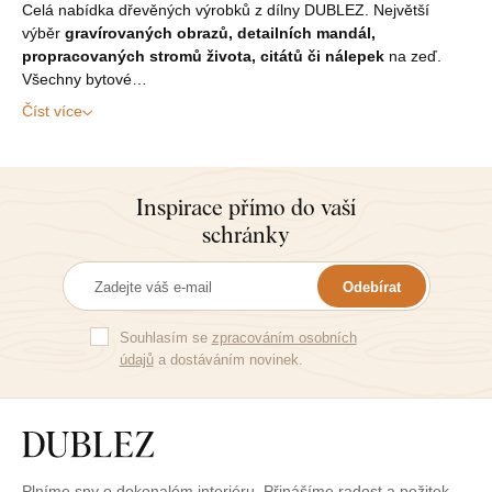
Celá nabídka dřevěných výrobků z dílny DUBLEZ. Největší
výběr
gravírovaných obrazů, detailních mandál,
propracovaných stromů života, citátů či nálepek
na zeď.
Všechny bytové…
Číst více
Inspirace přímo do vaší
schránky
Odebírat
Souhlasím se
zpracováním osobních
údajů
a dostáváním novinek.
Plníme sny o dokonalém interiéru. Přinášíme radost a požitek