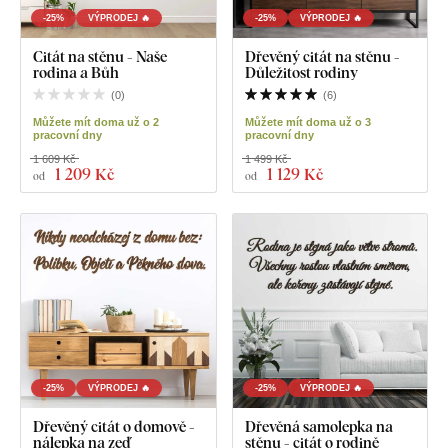
-25%
VÝPRODEJ 🔥
-25%
VÝPRODEJ 🔥
Citát na stěnu - Naše
Dřevěný citát na stěnu -
rodina a Bůh
Důležitost rodiny
(
0
)
(
6
)
Můžete mít doma už o 2
Můžete mít doma už o 3
pracovní dny
pracovní dny
1 609 Kč
1 499 Kč
1 209 Kč
1 129 Kč
od
od
-25%
VÝPRODEJ 🔥
-25%
VÝPRODEJ 🔥
Dřevěný citát o domově -
Dřevěná samolepka na
nálepka na zeď
stěnu - citát o rodině