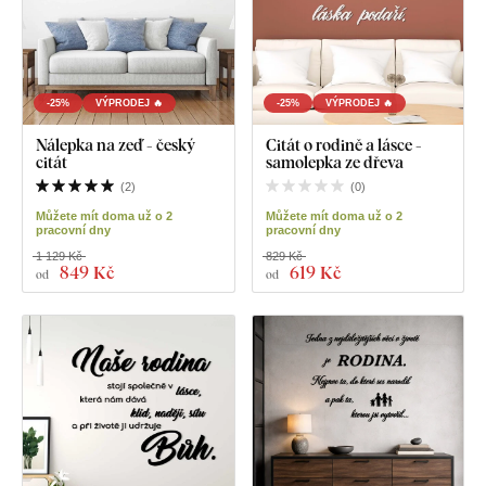
-25%
VÝPRODEJ 🔥
-25%
VÝPRODEJ 🔥
Nálepka na zeď - český
Citát o rodině a lásce -
citát
samolepka ze dřeva
(
2
)
(
0
)
Můžete mít doma už o 2
Můžete mít doma už o 2
pracovní dny
pracovní dny
1 129 Kč
829 Kč
849 Kč
619 Kč
od
od