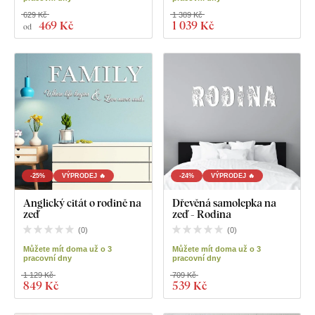
629 Kč
1 389 Kč
469 Kč
1 039 Kč
od
-25%
VÝPRODEJ 🔥
-24%
VÝPRODEJ 🔥
Anglický citát o rodině na
Dřevěná samolepka na
zeď
zeď - Rodina
(
0
)
(
0
)
Můžete mít doma už o 3
Můžete mít doma už o 3
pracovní dny
pracovní dny
1 129 Kč
709 Kč
849 Kč
539 Kč