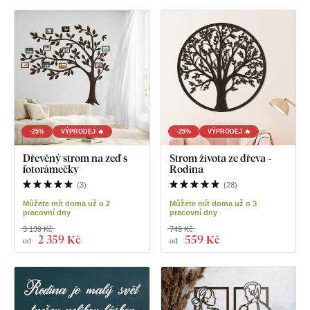
-25%
VÝPRODEJ 🔥
-25%
VÝPRODEJ 🔥
Dřevěný strom na zeď s
Strom života ze dřeva -
fotorámečky
Rodina
(
3
)
(
28
)
Můžete mít doma už o 2
Můžete mít doma už o 3
pracovní dny
pracovní dny
3 139 Kč
749 Kč
2 359 Kč
559 Kč
od
od