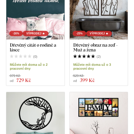
-26%
VÝPRODEJ 🔥
-25%
VÝPRODEJ 🔥
Dřevěný citát o rodině a
Dřevěný obraz na zeď -
lásce
Muž a žena
(
0
)
(
2
)
Můžete mít doma už o 2
Můžete mít doma už o 3
pracovní dny
pracovní dny
979 Kč
529 Kč
729 Kč
399 Kč
od
od