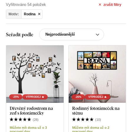
Vyfiltrováno 54 položek
zrušit
filtry
Motiv:
Rodina
Seřadit podle
-25%
VÝPRODEJ 🔥
-26%
VÝPRODEJ 🔥
Dřevěný rodostrom na
Rodinný fotorámeček na
zeď s fotorámečky
stěnu
(
28
)
(
10
)
Můžete mít doma už o 3
Můžete mít doma už o 2
pracovní dny
pracovní dny