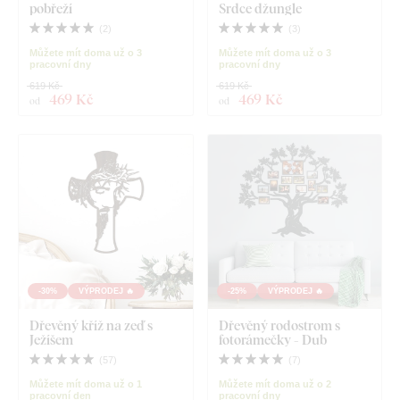
pobřeží
Srdce džungle
(
2
)
(
3
)
Můžete mít doma už o 3
Můžete mít doma už o 3
pracovní dny
pracovní dny
619 Kč
619 Kč
469 Kč
469 Kč
od
od
-30%
VÝPRODEJ 🔥
-25%
VÝPRODEJ 🔥
Dřevěný kříž na zeď s
Dřevěný rodostrom s
Ježíšem
fotorámečky - Dub
(
57
)
(
7
)
Můžete mít doma už o 1
Můžete mít doma už o 2
pracovní den
pracovní dny