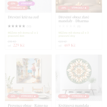
-23%
VÝHODNĚ
VÝPRODEJ 🔥
-24%
VÝPRODEJ 🔥
Dřevěný kříž na zeď
Dřevěný obraz zlaté
mandaly - Dharma
(
53
)
(
0
)
Můžete mít doma už o 1
Můžete mít doma už o 3
pracovní den
pracovní dny
299 Kč
619 Kč
229 Kč
469 Kč
od
od
-24%
VÝPRODEJ 🔥
-24%
VÝPRODEJ 🔥
Provence obraz - Ráno na
Květinová mandala -