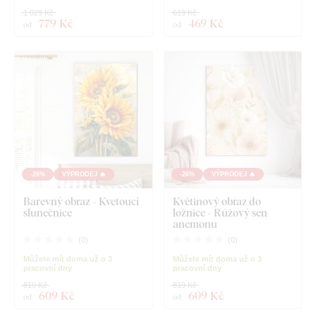
1 029 Kč
619 Kč
779 Kč
469 Kč
od
od
-26%
VÝPRODEJ 🔥
-26%
VÝPRODEJ 🔥
Barevný obraz - Kvetoucí
Květinový obraz do
slunečnice
ložnice - Růžový sen
anemonu
(
0
)
(
0
)
Můžete mít doma už o 3
Můžete mít doma už o 3
pracovní dny
pracovní dny
819 Kč
819 Kč
609 Kč
609 Kč
od
od