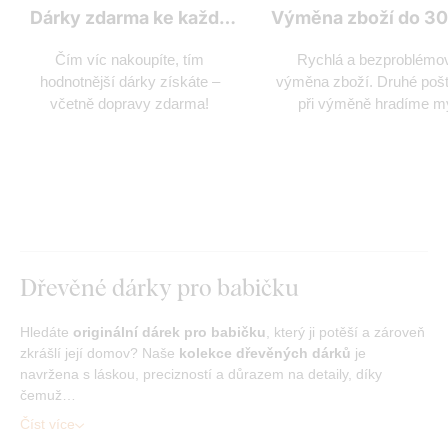
Dárky zdarma ke každé
Výměna zboží do 30
objednávce
Čím víc nakoupíte, tím
Rychlá a bezproblémo
hodnotnější dárky získáte –
výměna zboží. Druhé poš
včetně dopravy zdarma!
při výměně hradíme m
Dřevěné dárky pro babičku
Hledáte
originální dárek pro babičku
, který ji potěší a zároveň
zkrášlí její domov? Naše
kolekce dřevěných dárků
je
navržena s láskou, precizností a důrazem na detaily, díky
čemuž…
Číst více