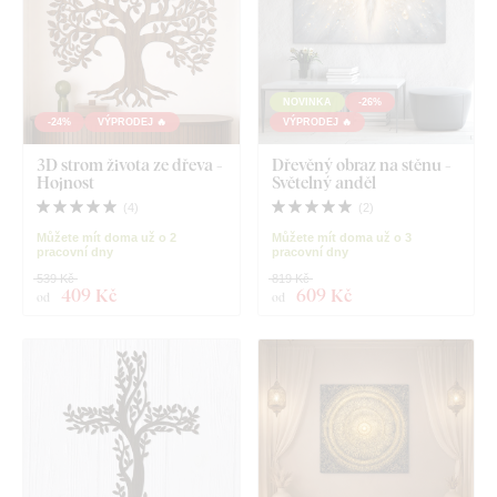
NOVINKA
-26%
-24%
VÝPRODEJ 🔥
VÝPRODEJ 🔥
3D strom života ze dřeva -
Dřevěný obraz na stěnu -
Hojnost
Světelný anděl
(
4
)
(
2
)
Můžete mít doma už o 2
Můžete mít doma už o 3
pracovní dny
pracovní dny
539 Kč
819 Kč
409 Kč
609 Kč
od
od