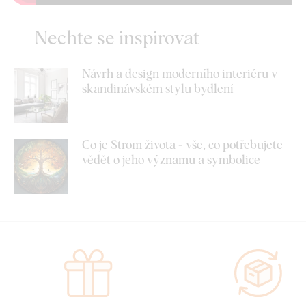
Nechte se inspirovat
Návrh a design moderního interiéru v
skandinávském stylu bydlení
Co je Strom života - vše, co potřebujete
vědět o jeho významu a symbolice