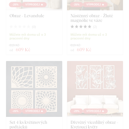
-26%
VÝPRODEJ 🔥
-26%
VÝPRODEJ 🔥
Obraz - Levandule
Nástěnný obraz - Žluté
magnólie ve váze
(
0
)
(
2
)
Můžete mít doma už o 3
Můžete mít doma už o 3
pracovní dny
pracovní dny
819 Kč
819 Kč
609 Kč
609 Kč
od
od
-26%
VÝPRODEJ 🔥
-29%
VÝPRODEJ 🔥
Set 4 ks květinových
Dřevěný vícedílný obraz -
podtácků
Kvetoucí květy