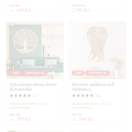
669 Kč
3 689 Kč
469 Kč
2 769 Kč
od
-25%
VÝPRODEJ 🔥
-25%
VÝPRODEJ 🔥
Vyřezávaný strom života -
Dřevěný anděl na zeď -
Rovnováha
Ochránce
(
1
)
(
42
)
Můžete mít doma už o 2
Můžete mít doma už o 2
pracovní dny
pracovní dny
529 Kč
679 Kč
399 Kč
509 Kč
od
od