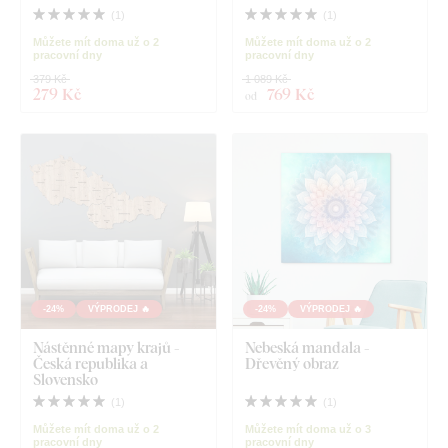
(
1
)
(
1
)
Můžete mít doma už o 2
Můžete mít doma už o 2
pracovní dny
pracovní dny
379 Kč
1 089 Kč
279 Kč
769 Kč
od
-24%
VÝPRODEJ 🔥
-24%
VÝPRODEJ 🔥
Nástěnné mapy krajů -
Nebeská mandala -
Česká republika a
Dřevěný obraz
Slovensko
(
1
)
(
1
)
Můžete mít doma už o 2
Můžete mít doma už o 3
pracovní dny
pracovní dny