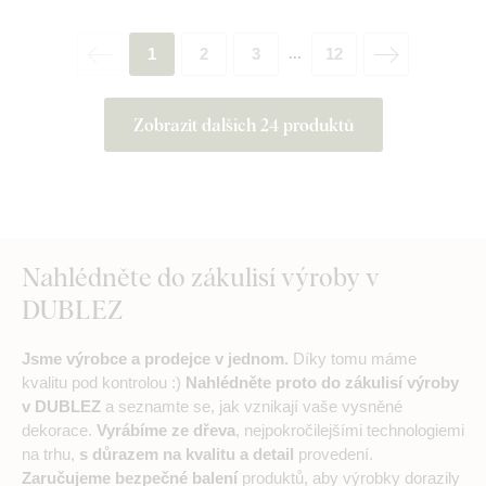
1
2
3
12
...
Zobrazit dalších 24 produktů
Nahlédněte do zákulisí výroby v
DUBLEZ
Jsme výrobce a prodejce v jednom.
Díky tomu máme
kvalitu pod kontrolou :)
Nahlédněte proto do zákulisí výroby
v DUBLEZ
a seznamte se, jak vznikají vaše vysněné
dekorace.
Vyrábíme ze dřeva
, nejpokročilejšími technologiemi
na trhu,
s důrazem na kvalitu a detail
provedení.
Zaručujeme bezpečné balení
produktů, aby výrobky dorazily