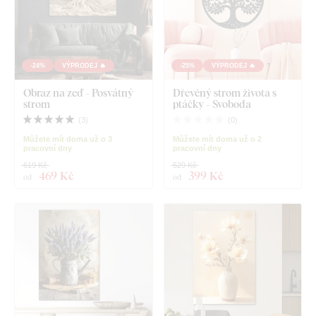
-24%
VÝPRODEJ 🔥
-25%
VÝPRODEJ 🔥
Obraz na zeď - Posvátný
Dřevěný strom života s
strom
ptáčky - Svoboda
(
3
)
(
0
)
Můžete mít doma už o 3
Můžete mít doma už o 2
pracovní dny
pracovní dny
619 Kč
529 Kč
469 Kč
399 Kč
od
od