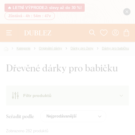
🔥 LETNÍ VÝPRODEJ: slevy až do 30 %!
Zůstává -
4h
:
54m
:
46v
Kategorie
Originální dárky
Dárky pro ženy
Dárky pro babičku
Dřevěné dárky pro babičku
Filtr produktů
Seřadit podle
Zobrazeno 282 produktů