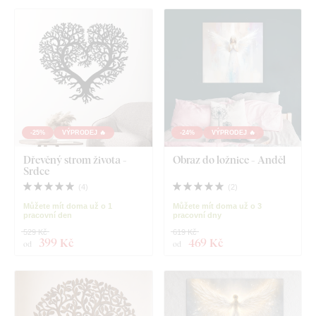
-25%
VÝPRODEJ 🔥
-24%
VÝPRODEJ 🔥
Dřevěný strom života -
Obraz do ložnice - Anděl
Srdce
(
4
)
(
2
)
Můžete mít doma už o 1
Můžete mít doma už o 3
pracovní den
pracovní dny
529 Kč
619 Kč
399 Kč
469 Kč
od
od