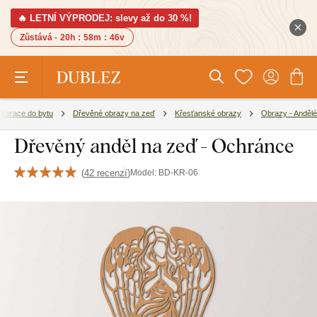
🔥 LETNÍ VÝPRODEJ: slevy až do 30 %!
Zůstává -
20h
:
58m
:
45v
korace do bytu
Dřevěné obrazy na zeď
Křesťanské obrazy
Obrazy - Andělé
Dřevěný anděl na zeď - Ochránce
(
42 recenzí
)
Model:
BD-KR-06