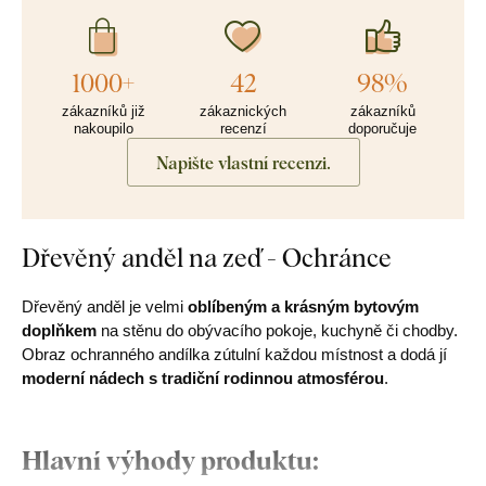
1000+
42
98%
zákazníků již
zákaznických
zákazníků
nakoupilo
recenzí
doporučuje
Napište vlastní recenzi.
Dřevěný anděl na zeď - Ochránce
Dřevěný anděl je velmi
oblíbeným a krásným bytovým
doplňkem
na stěnu do obývacího pokoje, kuchyně či chodby.
Obraz ochranného andílka zútulní každou místnost a dodá jí
moderní nádech s tradiční rodinnou atmosférou
.
Hlavní výhody produktu: