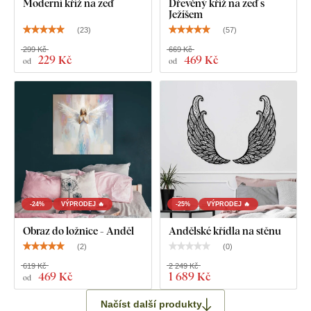
Moderní kříž na zeď
Dřevěný kříž na zeď s
Ježíšem
(
23
)
(
57
)
299 Kč
669 Kč
229 Kč
469 Kč
od
od
-24%
VÝPRODEJ 🔥
-25%
VÝPRODEJ 🔥
Obraz do ložnice - Anděl
Andělské křídla na stěnu
(
2
)
(
0
)
619 Kč
2 249 Kč
469 Kč
1 689 Kč
od
Načíst další produkty