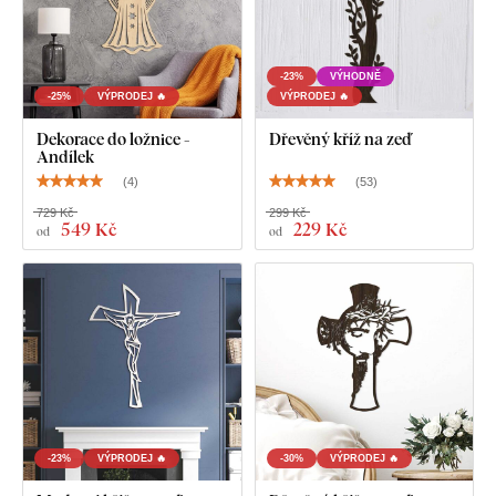
Dřevěný anděl - obraz na stěnu
-23%
VÝHODNĚ
-25%
VÝPRODEJ 🔥
VÝPRODEJ 🔥
Dekorace do ložnice -
Dřevěný kříž na zeď
Andílek
(
4
)
(
53
)
729 Kč
299 Kč
549 Kč
229 Kč
od
od
-23%
VÝPRODEJ 🔥
-30%
VÝPRODEJ 🔥