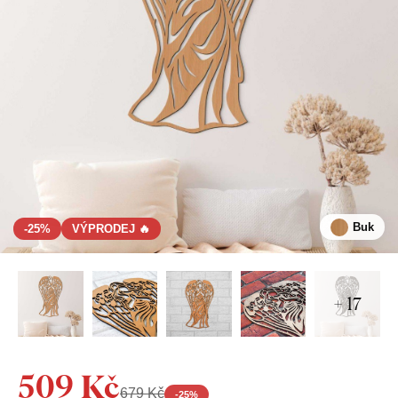
Buk
-25%
VÝPRODEJ 🔥
+ 17
509 Kč
679 Kč
-
25
%