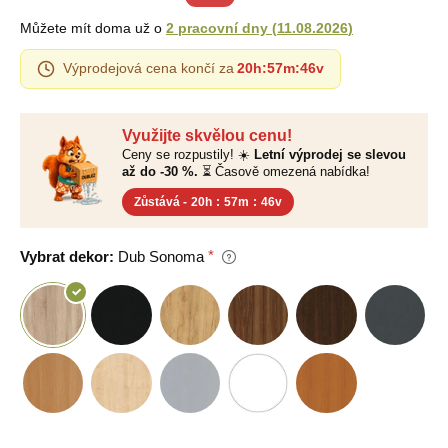
Můžete mít doma už o
2 pracovní dny
(
11.08.2026
)
Výprodejová cena končí za
20h
:
57m
:
45v
Využijte skvělou cenu!
Ceny se rozpustily! ☀️
Letní výprodej se slevou
až do -30 %.
⏳ Časově omezená nabídka!
Zůstává -
20h
:
57m
:
45v
Vybrat dekor:
Dub Sonoma