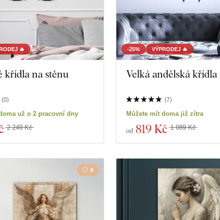
RODEJ 🔥
-25%
VÝPRODEJ 🔥
 křídla na stěnu
Velká andělská křídla
(
0
)
(
7
)
doma už o 2 pracovní dny
Můžete mít doma již zítra
č
819 Kč
2 249 Kč
1 089 Kč
od
6