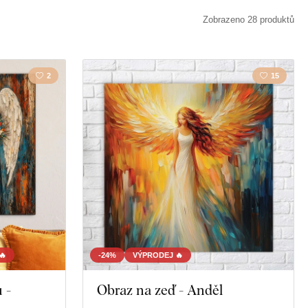
Zobrazeno 28 produktů
2
15
🔥
-24%
VÝPRODEJ 🔥
 -
Obraz na zeď - Anděl