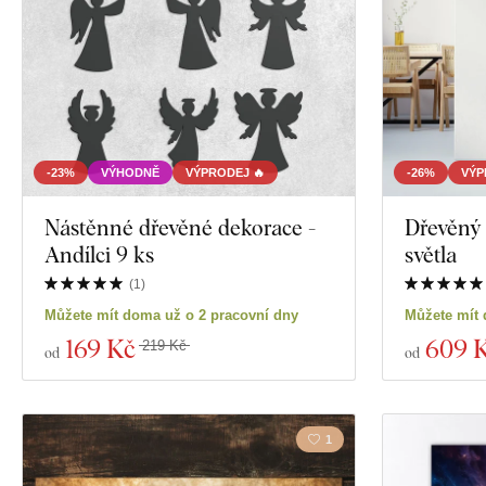
-23%
VÝHODNĚ
VÝPRODEJ 🔥
-26%
VÝP
Nástěnné dřevěné dekorace -
Dřevěný 
Andílci 9 ks
světla
(
1
)
Můžete mít doma už o 2 pracovní dny
Můžete mít 
169 Kč
609 
219 Kč
od
od
1