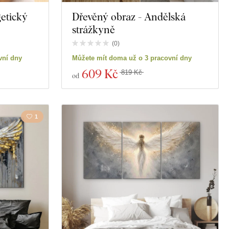
etický
Dřevěný obraz - Andělská
strážkyně
(
0
)
vní dny
Můžete mít doma už o 3 pracovní dny
609 Kč
819 Kč
od
1