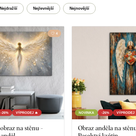
Křesťanství
Nejdražší
Nejlevnější
Nejnovější
4
-26%
VÝPRODEJ 🔥
NOVINKA
-26%
VÝPRODEJ 
obraz na stěnu -
Obraz anděla na stěnu
 anděl
Poselství květin