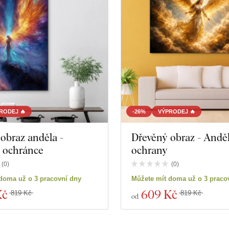
RODEJ 🔥
-26%
VÝPRODEJ 🔥
obraz anděla -
Dřevěný obraz - Andě
 ochránce
ochrany
(
0
)
(
0
)
doma už o 3 pracovní dny
Můžete mít doma už o 3 praco
Kč
609 Kč
819 Kč
819 Kč
od