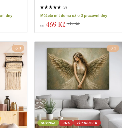
(
8
)
vní dny
Můžete mít doma už o 3 pracovní dny
469 Kč
619 Kč
od
1
1
NOVINKA
-26%
VÝPRODEJ 🔥