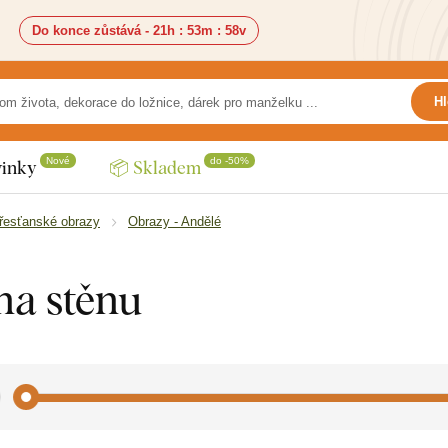
Do konce zůstává -
21h
:
53m
:
56v
Hl
Nové
do -50%
inky
📦 Skladem
řesťanské obrazy
Obrazy - Andělé
na stěnu