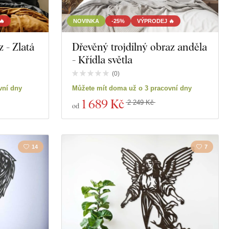
🔥
NOVINKA
-25%
VÝPRODEJ 🔥
 - Zlatá
Dřevěný trojdílný obraz anděla
- Křídla světla
(
0
)
vní dny
Můžete mít doma už o 3 pracovní dny
1 689 Kč
2 249 Kč
od
14
7