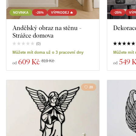
NOVINKA
-26%
VÝPRODEJ 🔥
-25%
VÝP
Andělský obraz na stěnu -
Dekorace
Strážce domova
(
0
)
Můžete mít doma už o 3 pracovní dny
Můžete mít 
609 Kč
549 
819 Kč
od
od
20