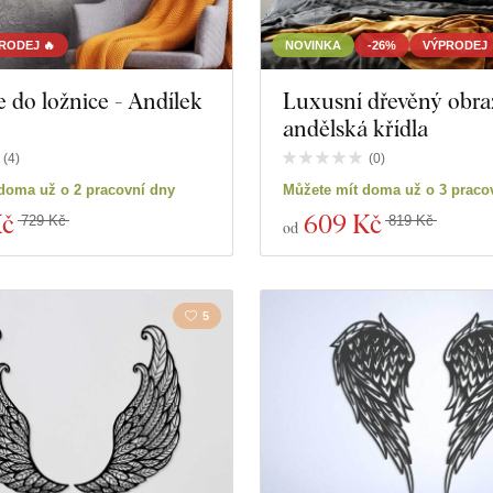
RODEJ 🔥
NOVINKA
-26%
VÝPRODEJ 
 do ložnice - Andílek
Luxusní dřevěný obraz
andělská křídla
(
4
)
(
0
)
doma už o 2 pracovní dny
Můžete mít doma už o 3 praco
Kč
609 Kč
729 Kč
819 Kč
od
5