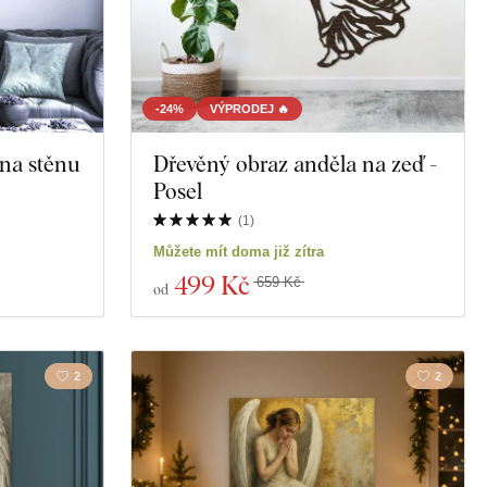
-24%
VÝPRODEJ 🔥
 na stěnu
Dřevěný obraz anděla na zeď -
Posel
(
1
)
Můžete mít doma již zítra
499 Kč
659 Kč
od
2
2