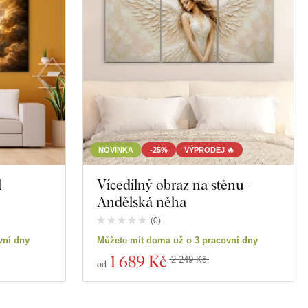
NOVINKA
-25%
VÝPRODEJ 🔥
l
Vícedílný obraz na stěnu -
Andělská něha
(
0
)
vní dny
Můžete mít doma už o 3 pracovní dny
1 689 Kč
2 249 Kč
od