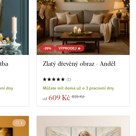
-26%
VÝPRODEJ 🔥
tba
Zlatý dřevěný obraz - Anděl
(
1
)
vní dny
Můžete mít doma už o 3 pracovní dny
609 Kč
819 Kč
od
1