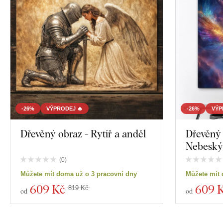
-26%
VÝPRODEJ 🔥
-26%
VÝP
Dřevěný obraz - Rytíř a anděl
Dřevěný 
Nebeský
(
0
)
Můžete mít doma už o 3 pracovní dny
Můžete mít 
609 Kč
609 
819 Kč
od
od