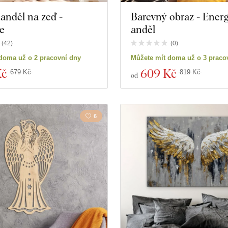
anděl na zeď -
Barevný obraz - Energ
e
anděl
(
42
)
(
0
)
doma už o 2 pracovní dny
Můžete mít doma už o 3 praco
Kč
609 Kč
679 Kč
819 Kč
od
6