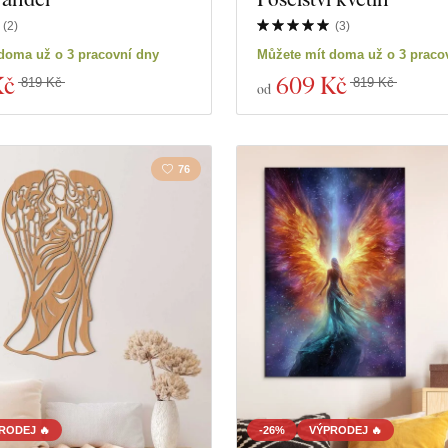
(
2
)
(
3
)
duktů
Zavřít filtr
doma už o 3 pracovní dny
Můžete mít doma už o 3 praco
Kč
609 Kč
819 Kč
819 Kč
od
76
RODEJ 🔥
-26%
VÝPRODEJ 🔥