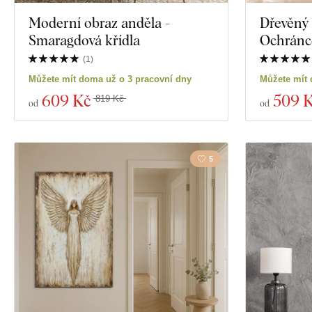
Moderní obraz anděla -
Dřevěný 
Smaragdová křídla
Ochránc
(
1
)
Můžete mít doma už o 3 pracovní dny
Můžete mít 
609 Kč
509 
819 Kč
od
od
5