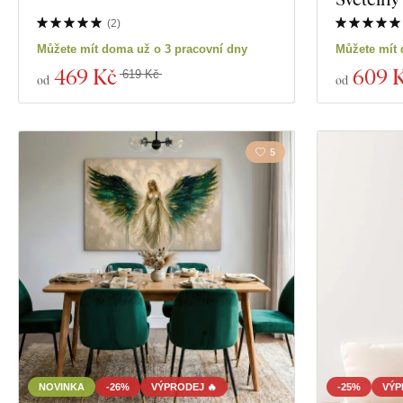
Materiál
(
2
)
Zobrazit 28 pro
Můžete mít doma už o 3 pracovní dny
Můžete mít 
Hloubka
469 Kč
609 
619 Kč
od
od
5
NOVINKA
-26%
VÝPRODEJ 🔥
-25%
VÝP