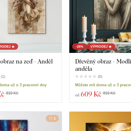
RODEJ 🔥
-26%
VÝPRODEJ 🔥
obraz na zeď - Anděl
Dřevěný obraz - Modli
anděla
(
1
)
(
0
)
doma už o 3 pracovní dny
Můžete mít doma už o 3 praco
Kč
609 Kč
819 Kč
819 Kč
od
2