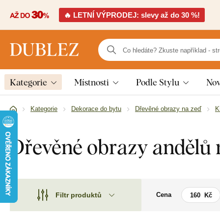
🔥 LETNÍ VÝPRODEJ: slevy až do 30 %!
Kategorie
Místnosti
Podle Stylu
Nov
Kategorie
Dekorace do bytu
Dřevěné obrazy na zeď
K
Dřevěné obrazy andělů 
Filtr produktů
Cena
Motiv
Motiv