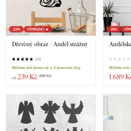
-23%
VÝPRODEJ 🔥
-25%
VÝP
Dřevěný obraz - Anděl strážný
Andělské
(
10
)
Můžete mít doma už o 2 pracovní dny
Můžete mít 
239 Kč
1 689 K
309 Kč
od