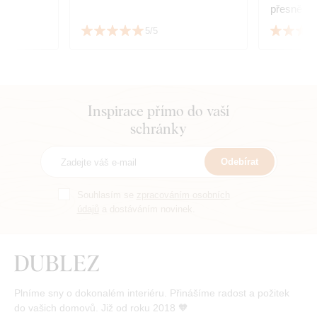
přesně tak
nábytku. 
5/5
dvou 😊
Inspirace přímo do vaší
schránky
Odebírat
Souhlasím se
zpracováním osobních
údajů
a dostáváním novinek.
Plníme sny o dokonalém interiéru. Přinášíme radost a požitek
do vašich domovů. Již od roku 2018 🧡