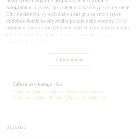
tvaru srdce elegantně propojuje větve stromu s
fotografiemi
a vytváří tak unikátní rodokmen přímo na stěně.
Díky modernímu vyřezávanému designu se strom stane
ozdobou každého obývacího pokoje nebo chodby.
Je to
originální dárek k nastěhování, výročí nebo narozeninám,
který promění prázdnou stěnu na místo plné lásky a
společných příběhů.
Zobrazit více
Hlavní výhody produktu:
Rodokmen je vhodný do obývacího pokoje
Zařazeno v kategoriích
Oblíbený design rodinného stromu
Dárky pro maminku
Obývák
Dřevěné rodostromy
Dárky pro babičku
Předsíň / Chodba
Klasický styl
Jednoduchá montáž na stěnu
Dřevěný materiál o tloušťce 3 mm
Na výběr mnoho dekorů
Recenze