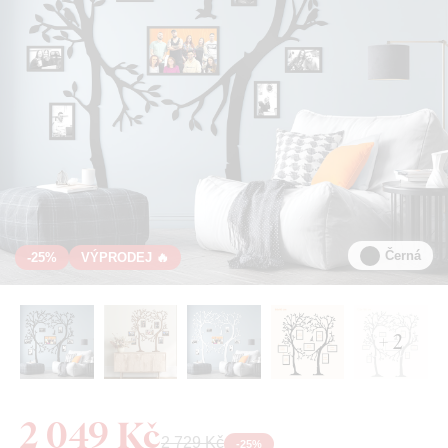
Černá
-25%
VÝPRODEJ 🔥
+ 2
2 049 Kč
2 729 Kč
-
25
%