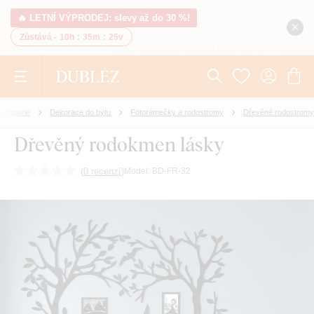
🔥 LETNÍ VÝPRODEJ: slevy až do 30 %!
Zůstává -
10h
:
35m
:
24v
Kategorie
Dekorace do bytu
Fotorámečky a rodostromy
Dřevěné rodostromy
Dřevěný rodokmen lásky
(
0 recenzí
)
Model:
BD-FR-32