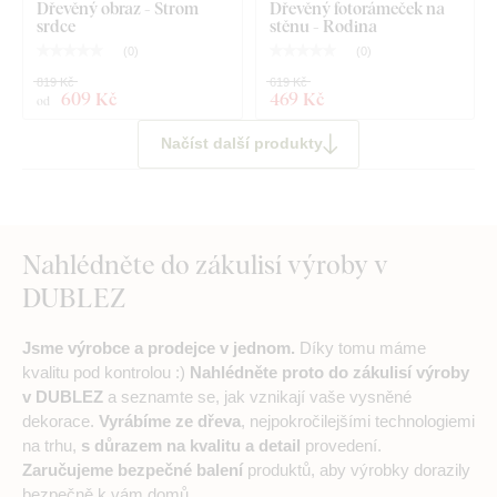
Dřevěný obraz - Strom
Dřevěný fotorámeček na
srdce
stěnu - Rodina
(
0
)
(
0
)
819 Kč
619 Kč
609 Kč
469 Kč
od
Načíst další produkty
Nahlédněte do zákulisí výroby v
DUBLEZ
Jsme výrobce a prodejce v jednom.
Díky tomu máme
kvalitu pod kontrolou :)
Nahlédněte proto do zákulisí výroby
v DUBLEZ
a seznamte se, jak vznikají vaše vysněné
dekorace.
Vyrábíme ze dřeva
, nejpokročilejšími technologiemi
na trhu,
s důrazem na kvalitu a detail
provedení.
Zaručujeme bezpečné balení
produktů, aby výrobky dorazily
bezpečně k vám domů.