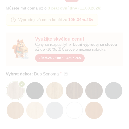
Můžete mít doma už o
3 pracovní dny
(
11.08.2026
)
Výprodejová cena končí za
10h
:
34m
:
25v
Využijte skvělou cenu!
Ceny se rozpustily! ☀️
Letní výprodej se slevou
až do -30 %.
⏳ Časově omezená nabídka!
Zůstává -
10h
:
34m
:
25v
Vybrat dekor:
Dub Sonoma