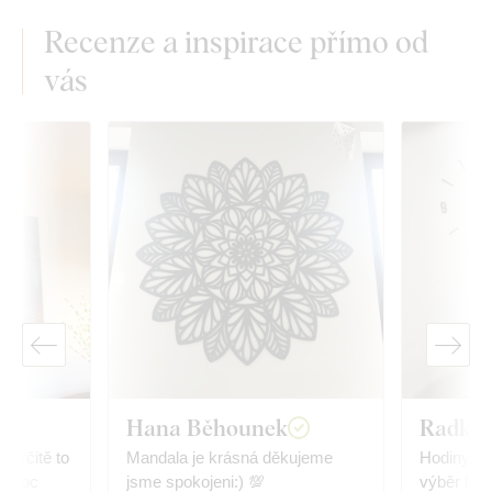
Recenze a inspirace přímo od
vás
Hana Běhounek
Radka 
.určitě to
Mandala je krásná děkujeme
Hodiny jso
p. Moc
jsme spokojeni:) 💯
výběr bar