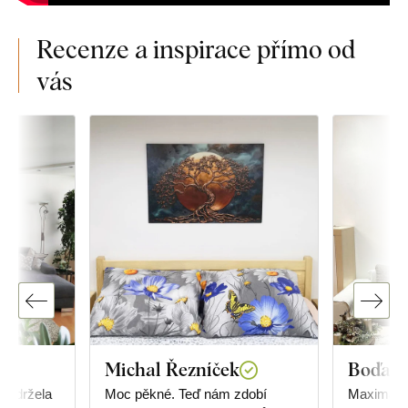
Recenze a inspirace přímo od
vás
Michal Řezníček
Boďa
 obdržela
Moc pěkné. Teď nám zdobí
Maximální s