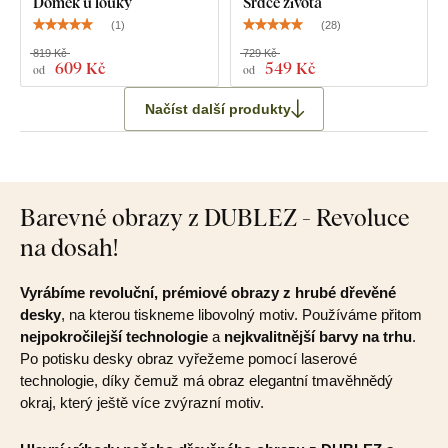
Domek u louky
Srdce života
(
1
)
(
28
)
819 Kč
729 Kč
609 Kč
549 Kč
od
od
Načíst další produkty
Barevné obrazy z DUBLEZ - Revoluce
na dosah!
Vyrábíme revoluční, prémiové obrazy z hrubé dřevěné
desky
, na kterou tiskneme libovolný motiv. Používáme přitom
nejpokročilejší technologie
a
nejkvalitnější barvy na trhu
.
Po potisku desky obraz vyřežeme pomocí laserové
technologie, díky čemuž má obraz elegantní tmavěhnědý
okraj, který ještě více zvýrazní motiv.