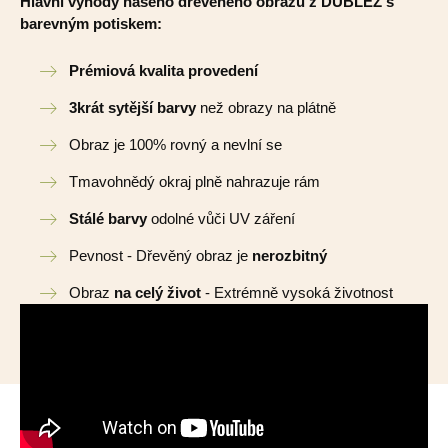
Hlavní výhody našeho dřevěného obrazu z DUBLEZ s
barevným potiskem:
Prémiová kvalita provedení
3krát sytější barvy
než obrazy na plátně
Obraz je 100% rovný a nevlní se
Tmavohnědý okraj plně nahrazuje rám
Stálé barvy
odolné vůči UV záření
Pevnost - Dřevěný obraz je
nerozbitný
Obraz
na celý život
- Extrémně vysoká životnost