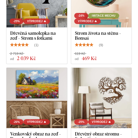
-24%
IMITACE MECHU
-25%
VÝPRODEJ 🔥
VÝPRODEJ 🔥
Dřevěná samolepka na
Strom života na stěnu -
zeď - Strom s fotkami
Bonsai
(
1
)
(
9
)
2 719 Kč
619 Kč
2 039 Kč
469 Kč
od
od
-26%
VÝPRODEJ 🔥
-25%
VÝPRODEJ 🔥
Venkovský obraz na zeď -
Dřevěný obraz stromu -