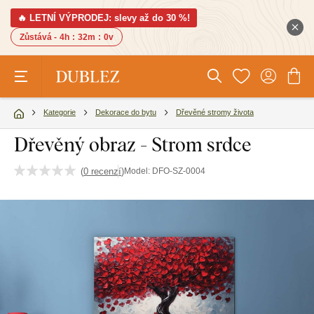
🔥 LETNÍ VÝPRODEJ: slevy až do 30 %!
Zůstává -
4h
:
31m
:
59v
Kategorie
Dekorace do bytu
Dřevěné stromy života
Dřevěný obraz - Strom srdce
(
0 recenzí
)
Model:
DFO-SZ-0004