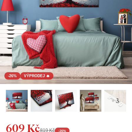
-26%
VÝPRODEJ 🔥
+ 3
609 Kč
819 Kč
-
26
%