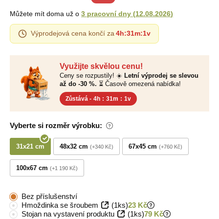
Můžete mít doma už o
3 pracovní dny
(
12.08.2026
)
Výprodejová cena končí za
4h
:
31m
:
0v
Využijte skvělou cenu!
Ceny se rozpustily! ☀️
Letní výprodej se slevou
až do -30 %.
⏳ Časově omezená nabídka!
Zůstává -
4h
:
31m
:
0v
Vyberte si rozměr výrobku:
31x21 cm
48x32 cm
67x45 cm
+340 Kč
+760 Kč
100x67 cm
+1 190 Kč
Bez příslušenství
Hmoždinka se šroubem
(1ks)
23 Kč
Stojan na vystavení produktu
(1ks)
79 Kč