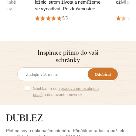
é
ložnici strom života a nemůžeme
oživil pros
oupený u
se vynadívat. Po zkušenostech s
nákupem malého obrázku jsme
5/5
se neobávali koupit velký dražší.
Vše je děláno s pečlivostí a
láskou. I když je to jen tisk a né
3D modelace jak se někdy zdá,
tak vypadá úžasně. Barvy
Inspirace přímo do vaší
krásné a vše pečlivě zabalené.
schránky
Není to náš první, ani poslední
nákup. Děkujeme :)
Odebírat
Souhlasím se
zpracováním osobních
údajů
a dostáváním novinek.
Plníme sny o dokonalém interiéru. Přinášíme radost a požitek