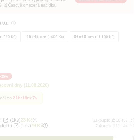
%.
⏳ Časově omezená nabídka!
bku:
45x45 cm
66x66 cm
+280 Kč
+600 Kč
+1 100 Kč
-
25
%
acovní dny
(
11.08.2026
)
nčí za
21h
:
18m
:
6v
m
(1ks)
23 Kč
Zakoupilo již 10 462 lidí
oduktu
(1ks)
79 Kč
Zakoupilo již 1 144 lidí