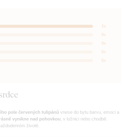
2x
0x
0x
0x
0x
srdce
ého pole červených tulipánů
vnese do bytu barvu, emoci a
rásně vynikne nad pohovkou
, v ložnici nebo chodbě.
 každodenním životě.