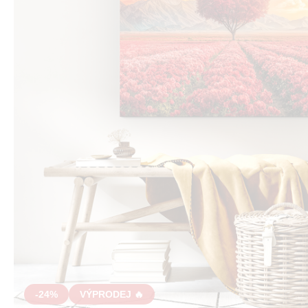
-24%
VÝPRODEJ 🔥