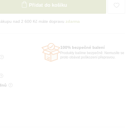
Přidat do košíku
nákupu nad 2 600 Kč máte dopravu
zdarma
100% bezpečné balení
Produkty balíme bezpečně. Nemusíte se
proto obávat poškození přepravou.
 dnů