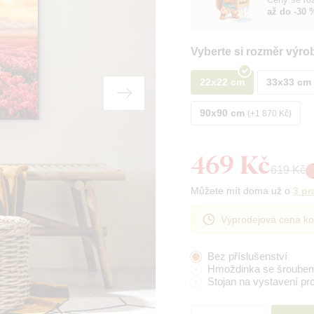
až do -30 
Vyberte si rozměr výro
22x22 cm
33x33 cm
90x90 cm
+1 870 Kč
469 Kč
619 Kč
Můžete mít doma už o
3 pr
Výprodejová cena ko
Bez příslušenství
Hmoždinka se šroube
Stojan na vystavení pr