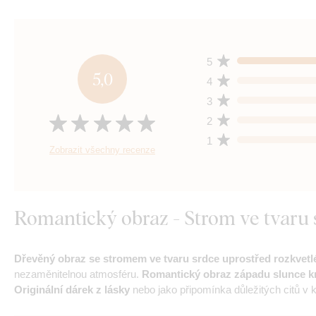
5
5,0
4
3
2
1
Zobrazit všechny recenze
Romantický obraz - Strom ve tvaru 
Dřevěný obraz se stromem ve tvaru srdce uprostřed rozkvetl
nezaměnitelnou atmosféru.
Romantický obraz západu slunce k
Originální dárek z lásky
nebo jako připomínka důležitých citů v