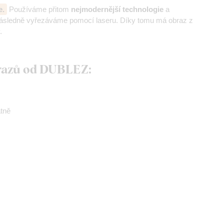
e.
Používáme přitom
nejmodernější technologie
a
následně vyřezáváme pomocí laseru. Díky tomu má obraz z
.
brazů od DUBLEZ:
átně