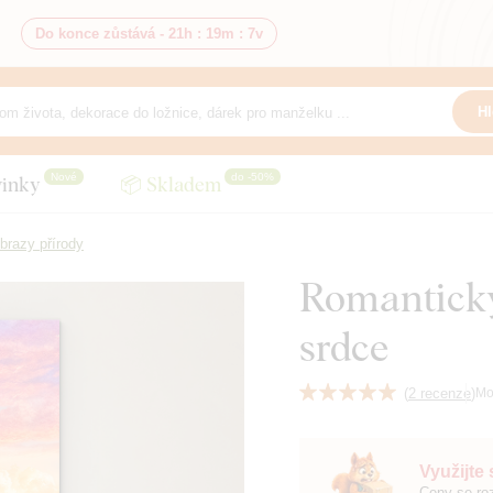
Do konce zůstává -
21h
:
19m
:
5v
Hl
Nové
do -50%
inky
📦 Skladem
brazy přírody
Romantický
srdce
(
2 recenze
)
Mo
Využijte
Ceny se roz