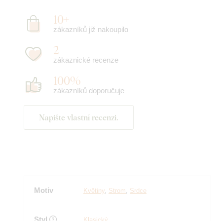
10+
zákazníků již nakoupilo
2
zákaznické recenze
100%
zákazníků doporučuje
Napište vlastní recenzi.
Motiv
Květiny
,
Strom
,
Srdce
Styl
Klasický