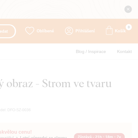
0
Oblíbené
Přihlášení
Košík
edat
Blog / Inspirace
Kontakt
 obraz - Strom ve tvaru
del:
DFO-SZ-0036
 skvělou cenu!
Zůstává -
21h
:
18m
:
6v
pustily! ☀️
Letní výprodej se slevou