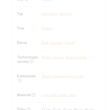
Typ
Jednodílný
,
Nastěnný
Tvar
Čtverec
Barva
Žlutá
,
Červená
,
Fialová
Technologie
Řezání laserem
,
Barevný potisk
výroby
Exkluzivita
Design dostupný pouze u nás
Materiál
8 mm MDF deska - Bílá
Šířka
22 cm, 33 cm, 45 cm, 66 cm, 90 cm