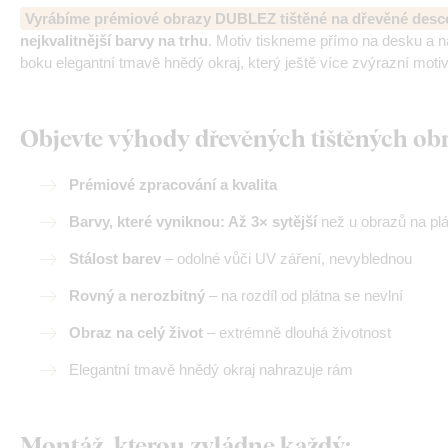
Vyrábíme prémiové obrazy DUBLEZ tištěné na dřevěné desc
nejkvalitnější barvy na trhu
. Motiv tiskneme přímo na desku a 
boku elegantní tmavě hnědý okraj, který ještě více zvýrazní motiv
Objevte výhody dřevěných tištěných o
Prémiové zpracování a kvalita
Barvy, které vyniknou: Až 3× sytější
než u obrazů na pl
Stálost barev
– odolné vůči UV záření, nevyblednou
Rovný a nerozbitný
– na rozdíl od plátna se nevlní
Obraz na celý život
– extrémně dlouhá životnost
Elegantní tmavě hnědý okraj nahrazuje rám
Montáž, kterou zvládne každý
: