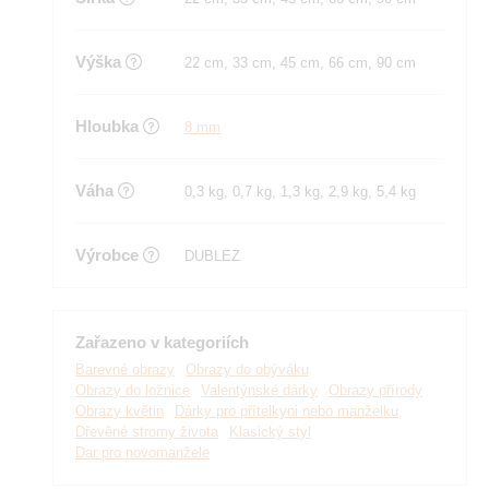
Výška
22 cm, 33 cm, 45 cm, 66 cm, 90 cm
Hloubka
8 mm
Váha
0,3 kg, 0,7 kg, 1,3 kg, 2,9 kg, 5,4 kg
Výrobce
DUBLEZ
Zařazeno v kategoriích
Barevné obrazy
Obrazy do obýváku
Obrazy do ložnice
Valentýnské dárky
Obrazy přírody
Obrazy květin
Dárky pro přítelkyni nebo manželku
Dřevěné stromy života
Klasický styl
Dar pro novomanžele