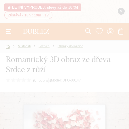
🔥 LETNÍ VÝPRODEJ: slevy až do 30 %!
Zůstává -
18h
:
19m
:
0v
Místnosti
Ložnice
Obrazy do ložnice
Romantický 3D obraz ze dřeva -
Srdce z růží
(
0 recenzí
)
Model:
DFO-00147