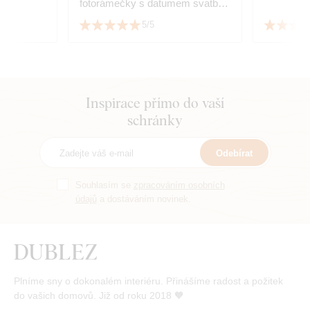
fotorámečky s datumem svatby
dokonale sedí. ☺️👏👏👏👏👏👏
5/5
👏
Inspirace přímo do vaší
schránky
Odebírat
Souhlasím se
zpracováním osobních
údajů
a dostáváním novinek.
Plníme sny o dokonalém interiéru. Přinášíme radost a požitek
do vašich domovů. Již od roku 2018 🧡