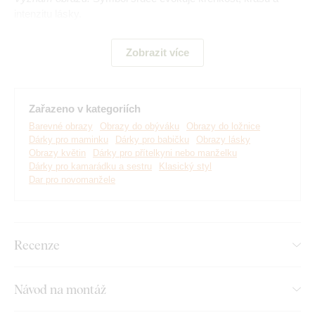
intenzitu lásky.
Zobrazit více
Zařazeno v kategoriích
Barevné obrazy
Obrazy do obýváku
Obrazy do ložnice
Dárky pro maminku
Dárky pro babičku
Obrazy lásky
Obrazy květin
Dárky pro přítelkyni nebo manželku
Dárky pro kamarádku a sestru
Klasický styl
Dar pro novomanžele
Vyrábíme prémiové obrazy DUBLEZ tištěné na dřevěné
desce.
Používáme přitom
nejmodernější technologie
a
Recenze
nejkvalitnější barvy na trhu
. Motiv tiskneme přímo na desku
a následně vyřezáváme pomocí laseru. Díky tomu má obraz z
boku elegantní tmavě hnědý okraj, který ještě více zvýrazní
Návod na montáž
motiv.