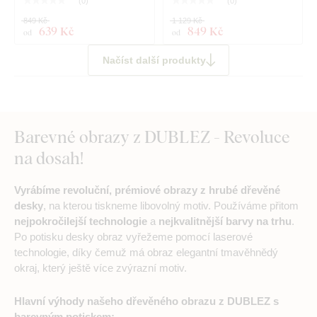
(
0
)
(
0
)
849 Kč
1 129 Kč
639 Kč
849 Kč
od
od
Načíst další produkty
Barevné obrazy z DUBLEZ - Revoluce
na dosah!
Vyrábíme revoluční, prémiové obrazy z hrubé dřevěné
desky
, na kterou tiskneme libovolný motiv. Používáme přitom
nejpokročilejší technologie
a
nejkvalitnější barvy na trhu
.
Po potisku desky obraz vyřežeme pomocí laserové
technologie, díky čemuž má obraz elegantní tmavěhnědý
okraj, který ještě více zvýrazní motiv.
Hlavní výhody našeho dřevěného obrazu z DUBLEZ s
barevným potiskem: