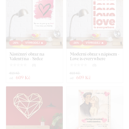
-26%
VÝPRODEJ 🔥
-26%
VÝPRODEJ 🔥
Co najdete v balení?
Nástěnný obraz na
Moderní obraz s nápisem -
Valentýna - Srdce
Love is everywhere
(
0
)
(
0
)
Romantický 3D obraz ze dřeva - Srdce z růží
819 Kč
819 Kč
609 Kč
609 Kč
Předem namontovaný háček / háčky na druhé straně
od
od
obrazu
Přehledný návod k montáži