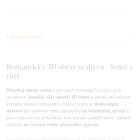
Popis produktu
Romantický 3D obraz ze dřeva - Srdce z
růží
Dřevěný obraz srdce
z jemných červených a růžových
okvětních
lístečků růží vytváří 3D efekt
a přináší do vašeho
interiéru nádech romantiky. Obraz srdce je
dokonalým
dárkem
pro partnera nebo partnerku
na Valentýna, výročí
či
jinou výjimečnou příležitost, kdy chcete vyjádřit lásku. Ideální
doplněk
do ložnice nebo obývacího pokoje.
Význam obrazu:
Symbol srdce evokuje křehkost, krásu a