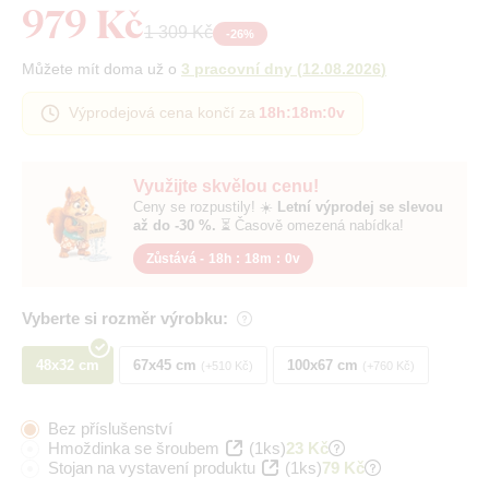
979 Kč
1 309 Kč
-
26
%
Můžete mít doma už o
3 pracovní dny
(
12.08.2026
)
Výprodejová cena končí za
18h
:
17m
:
59v
Využijte skvělou cenu!
Ceny se rozpustily! ☀️
Letní výprodej se slevou
až do -30 %.
⏳ Časově omezená nabídka!
Zůstává -
18h
:
17m
:
59v
Vyberte si rozměr výrobku:
48x32 cm
67x45 cm
100x67 cm
+510 Kč
+760 Kč
Bez příslušenství
Hmoždinka se šroubem
(1ks)
23 Kč
Stojan na vystavení produktu
(1ks)
79 Kč