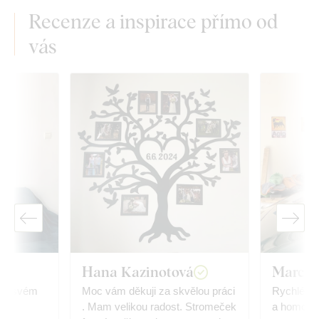
Recenze a inspirace přímo od
vás
Hana Kazinotová
Marco 
 na svém
Moc vám děkuji za skvělou práci
Rychlé do
. Mam velikou radost. Stromeček
a homogenn