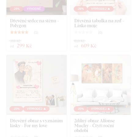
-25%
VÝHODNĚ
-26%
VÝPRODEJ 🔥
Dřevěné srdce na stěnu -
Dřevěná tabulka na zeď -
Polygon
Lásko moje
(
1
)
(
0
)
399 Kč
819 Kč
299 Kč
609 Kč
od
od
-25%
VÝPRODEJ 🔥
-25%
VÝPRODEJ 🔥
Dřevěný obraz s vyznáním
2dílný obraz Alfonse
lásky - For my love
Muchy - Čtyři roční
období