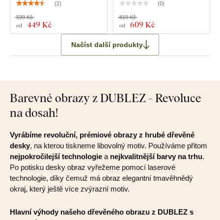
(
2
)
(
0
)
599 Kč
819 Kč
449 Kč
609 Kč
od
od
Načíst další produkty
Barevné obrazy z DUBLEZ - Revoluce
na dosah!
Vyrábíme revoluční, prémiové obrazy z hrubé dřevěné
desky
, na kterou tiskneme libovolný motiv. Používáme přitom
nejpokročilejší technologie
a
nejkvalitnější barvy na trhu
.
Po potisku desky obraz vyřežeme pomocí laserové
technologie, díky čemuž má obraz elegantní tmavěhnědý
okraj, který ještě více zvýrazní motiv.
Hlavní výhody našeho dřevěného obrazu z DUBLEZ s