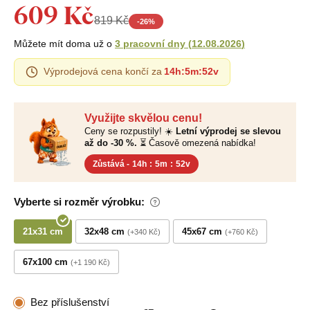
609 Kč
819 Kč
-
26
%
Můžete mít doma už o
3 pracovní dny
(
12.08.2026
)
Výprodejová cena končí za
14h
:
5m
:
51v
Využijte skvělou cenu!
Ceny se rozpustily! ☀️
Letní výprodej se slevou
až do -30 %.
⏳ Časově omezená nabídka!
Zůstává -
14h
:
5m
:
51v
Vyberte si rozměr výrobku:
21x31 cm
32x48 cm
45x67 cm
+340 Kč
+760 Kč
67x100 cm
+1 190 Kč
Bez příslušenství