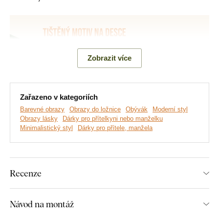
Zobrazit více
Zařazeno v kategoriích
Barevné obrazy
Obrazy do ložnice
Obývák
Moderní styl
Obrazy lásky
Dárky pro přítelkyni nebo manželku
Minimalistický styl
Dárky pro přítele, manžela
Vyrábíme prémiové obrazy DUBLEZ tištěné na dřevěné
desce.
Používáme přitom
nejmodernější technologie
a
nejkvalitnější barvy na trhu
. Motiv tiskneme přímo na desku
a následně vyřezáváme pomocí laseru. Díky tomu má obraz z
Recenze
boku elegantní tmavě hnědý okraj, který ještě více zvýrazní
motiv.
Návod na montáž