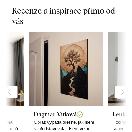
Recenze a inspirace přímo od
vás
Dagmar Vítková
Lenka 
o syna
Obraz vypadá přesně, jak jsem
Hodiny js
ho oblíbená
si představovala. Jsem velmi
super a do