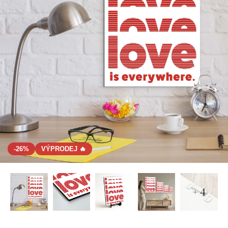
-26%
VÝPRODEJ 🔥
+ 4