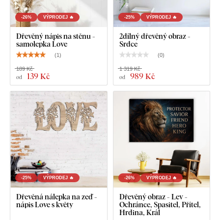
-26%
VÝPRODEJ 🔥
-25%
VÝPRODEJ 🔥
Dřevěný nápis na stěnu -
2dílný dřevěný obraz -
samolepka Love
Srdce
(
1
)
(
0
)
189 Kč
1 319 Kč
139 Kč
989 Kč
od
od
-25%
VÝPRODEJ 🔥
-26%
VÝPRODEJ 🔥
Dřevěná nálepka na zeď -
Dřevěný obraz - Lev -
nápis Love s květy
Ochránce, Spasitel, Přítel,
Hrdina, Král