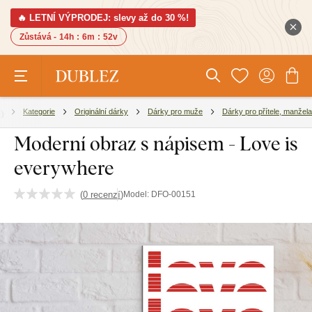
🔥 LETNÍ VÝPRODEJ: slevy až do 30 %!
Zůstává -
14h
:
6m
:
51v
Kategorie
Originální dárky
Dárky pro muže
Dárky pro přítele, manžela
Moderní obraz s nápisem - Love is
everywhere
(
0 recenzí
)
Model:
DFO-00151