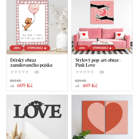
Co najdete v balení?
-26%
VÝPRODEJ 🔥
-24%
VÝPRODEJ 🔥
Moderní obraz s nápisem - Love is everywhere
Dětský obraz
Stylový pop-art obraz -
zamilovaného pejska
Pink Love
Předem namontovaný háček / háčky na druhé straně
(
0
)
(
0
)
obrazu
819 Kč
619 Kč
609 Kč
469 Kč
od
od
Přehledný návod na montáž