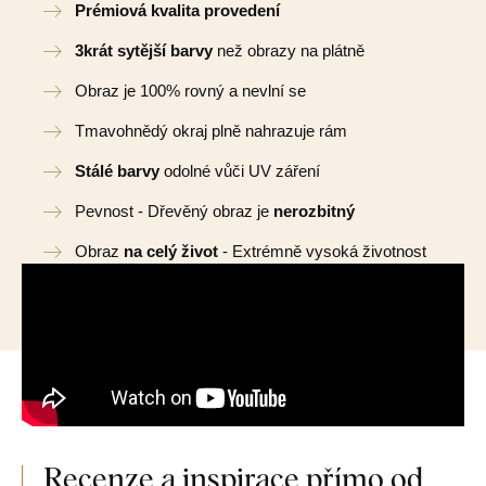
Prémiová kvalita provedení
3krát sytější barvy
než obrazy na plátně
Obraz je 100% rovný a nevlní se
Tmavohnědý okraj plně nahrazuje rám
Stálé barvy
odolné vůči UV záření
Pevnost - Dřevěný obraz je
nerozbitný
Obraz
na celý život
- Extrémně vysoká životnost
Recenze a inspirace přímo od