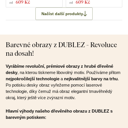
609 Kč
609 Kč
od
od
Načíst další produkty
Barevné obrazy z DUBLEZ - Revoluce
na dosah!
Vyrábíme revoluční, prémiové obrazy z hrubé dřevěné
desky
, na kterou tiskneme libovolný motiv. Používáme přitom
nejpokročilejší technologie
a
nejkvalitnější barvy na trhu
.
Po potisku desky obraz vyřežeme pomocí laserové
technologie, díky čemuž má obraz elegantní tmavěhnědý
okraj, který ještě více zvýrazní motiv.
Hlavní výhody našeho dřevěného obrazu z DUBLEZ s
barevným potiskem: