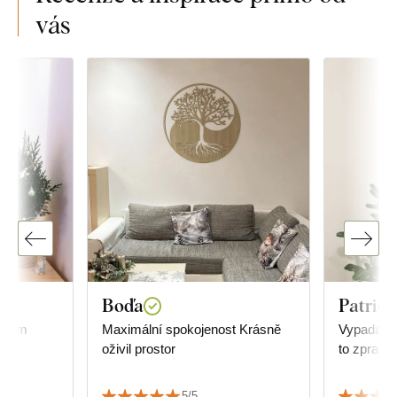
vás
Boďa
Patrici
 jsem
Maximální spokojenost Krásně
Vypadá úža
oživil prostor
to zpraco
5/5