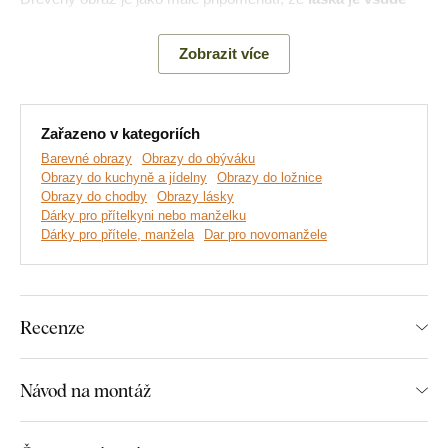
kolem nás
!
Zobrazit více
Zařazeno v kategoriích
Barevné obrazy
Obrazy do obýváku
Obrazy do kuchyně a jídelny
Obrazy do ložnice
Obrazy do chodby
Obrazy lásky
Dárky pro přítelkyni nebo manželku
Dárky pro přítele, manžela
Dar pro novomanžele
Vyrábíme prémiové obrazy DUBLEZ tištěné na dřevěné
Recenze
desce.
Používáme přitom
nejmodernější technologie
a
nejkvalitnější barvy na trhu
. Motiv tiskneme přímo na desku
a následně vyřezáváme pomocí laseru. Díky tomu má obraz z
Návod na montáž
boku elegantní tmavě hnědý okraj, který ještě více zvýrazní
motiv.