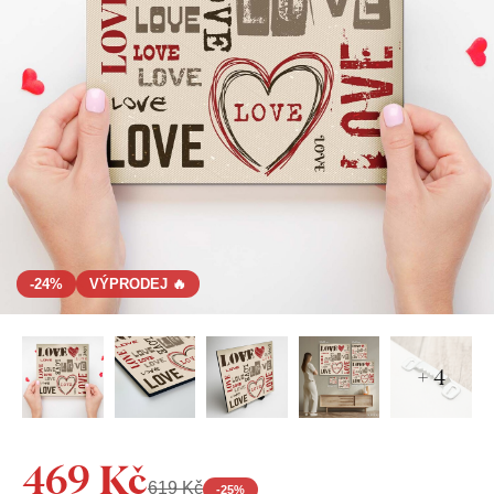
-24%
VÝPRODEJ 🔥
+ 4
469 Kč
619 Kč
-
25
%