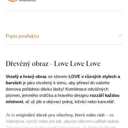
Popis produktu
Dřevěný obraz - Love Love Love
Veselý a hravý obraz
se slovem
LOVE v různých stylech a
barvách
je jako stvořený k tomu, aby přinesl do vašeho
domova pořádnou dávku lásky! Kombinace odvážných
písmen, jemného srdíčka a hravého designu
rozzáří každou
místnost
, ať už jde o obývací pokoj, ložnici nebo kancelář.
Je to
originální dárek pro všechny, které máte rádi
– na
Valentýna, výročí nebo jen tak, abyste někomu udělali radost.
Dřevěný obraz je jako malé připomenutí, že
láska je všude