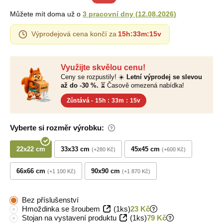
Můžete mít doma už o
3 pracovní dny
(
12.08.2026
)
Výprodejová cena končí za
15h
:
33m
:
14v
Využijte skvělou cenu!
Ceny se rozpustily! ☀️
Letní výprodej se slevou
až do -30 %.
⏳ Časově omezená nabídka!
Zůstává -
15h
:
33m
:
14v
Vyberte si rozměr výrobku:
22x22 cm
33x33 cm
45x45 cm
+280 Kč
+600 Kč
66x66 cm
90x90 cm
+1 100 Kč
+1 870 Kč
Bez příslušenství
Hmoždinka se šroubem
(1ks)
23 Kč
Stojan na vystavení produktu
(1ks)
79 Kč