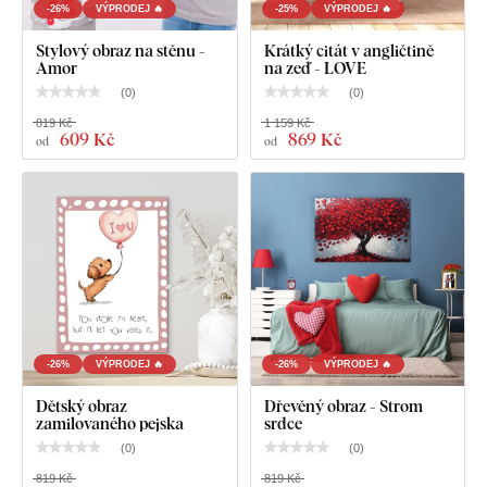
-26%
VÝPRODEJ 🔥
-25%
VÝPRODEJ 🔥
Stylový obraz na stěnu -
Krátký citát v angličtině
Amor
na zeď - LOVE
(
0
)
(
0
)
819 Kč
1 159 Kč
609 Kč
869 Kč
od
od
-26%
VÝPRODEJ 🔥
-26%
VÝPRODEJ 🔥
Dětský obraz
Dřevěný obraz - Strom
zamilovaného pejska
srdce
(
0
)
(
0
)
819 Kč
819 Kč