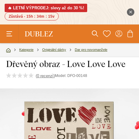
🔥 LETNÍ VÝPRODEJ: slevy až do 30 %!
Zůstává -
15h
:
34m
:
14v
Kategorie
Originální dárky
Dar pro novomanžele
Dřevěný obraz - Love Love Love
(
0 recenzí
)
Model:
DFO-00148