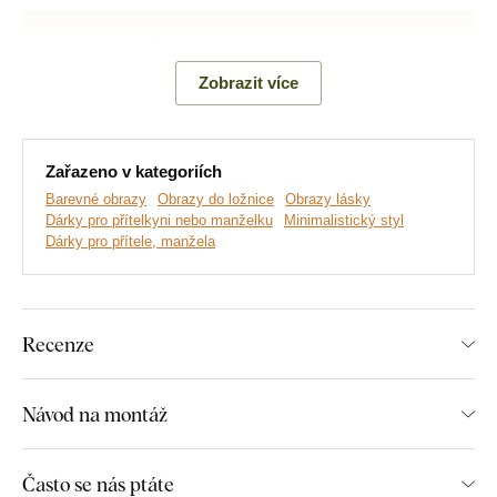
Zobrazit více
Zařazeno v kategoriích
Barevné obrazy
Obrazy do ložnice
Obrazy lásky
Dárky pro přítelkyni nebo manželku
Minimalistický styl
Dárky pro přítele, manžela
Vyrábíme prémiové obrazy DUBLEZ tištěné na dřevěné
desce.
Používáme přitom
nejmodernější technologie
a
nejkvalitnější barvy na trhu
. Motiv tiskneme přímo na desku
Recenze
a následně vyřezáváme pomocí laseru. Díky tomu má obraz z
boku elegantní tmavě hnědý okraj, který ještě více zvýrazní
motiv.
Návod na montáž
Často se nás ptáte
Objevte výhody dřevěných tištěných