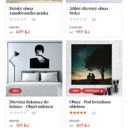
Dětský obraz
2dílný dřevěný obraz -
zamilovaného pejska
Srdce
(
0
)
(
0
)
819 Kč
1 319 Kč
609 Kč
989 Kč
od
od
-26%
-24%
VÝPRODEJ 🔥
Dřevěná dekorace do
Obraz - Pod hvězdnou
ložnice - Objetí milenců
oblohou
(
0
)
(
1
)
499 Kč
619 Kč
369 Kč
469 Kč
od
od