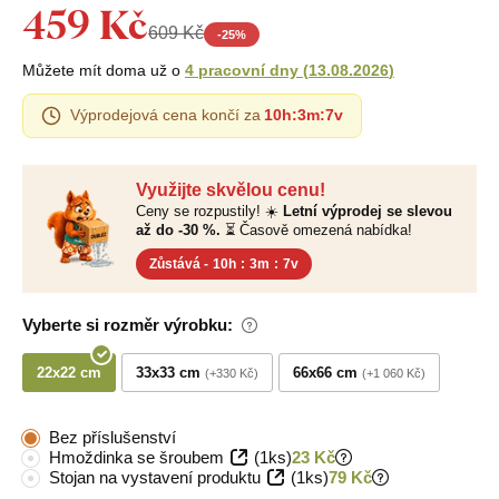
459 Kč
609 Kč
-
25
%
Můžete mít doma už o
4 pracovní dny
(
13.08.2026
)
Výprodejová cena končí za
10h
:
3m
:
6v
Využijte skvělou cenu!
Ceny se rozpustily! ☀️
Letní výprodej se slevou
až do -30 %.
⏳ Časově omezená nabídka!
Zůstává -
10h
:
3m
:
6v
Vyberte si rozměr výrobku:
22x22 cm
33x33 cm
66x66 cm
+330 Kč
+1 060 Kč
Bez příslušenství
Hmoždinka se šroubem
(1ks)
23 Kč
Stojan na vystavení produktu
(1ks)
79 Kč