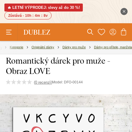
🔥 LETNÍ VÝPRODEJ: slevy až do 30 %!
Zůstává -
10h
:
4m
:
7v
Kategorie
Originální dárky
Dárky pro muže
Dárky pro přítele, manžela
Romantický dárek pro muže -
Obraz LOVE
(
0 recenzí
)
Model:
DFO-00144