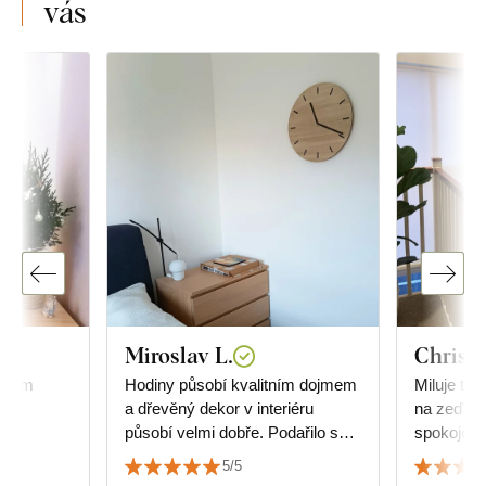
vás
Miroslav L.
Christi
 jsem
Hodiny působí kvalitním dojmem
Miluje to,
a dřevěný dekor v interiéru
na zeď, v
působí velmi dobře. Podařilo se
spokojený
sladit s dekorem podlahy.
5/5