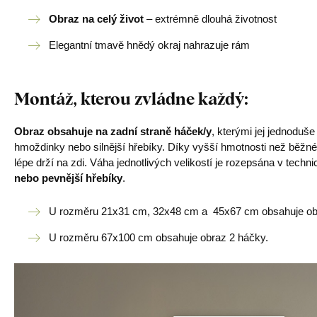
Obraz na celý život
– extrémně dlouhá životnost
Elegantní tmavě hnědý okraj nahrazuje rám
Montáž, kterou zvládne každý
:
Obraz obsahuje na zadní straně háček/y
, kterými jej jednoduš
hmoždinky nebo silnější hřebíky. Díky vyšší hmotnosti než běžné
lépe drží na zdi. Váha jednotlivých velikostí je rozepsána v tech
nebo pevnější hřebíky
.
U rozměru 21x31 cm, 32x48 cm a 45x67 cm obsahuje obr
U rozměru 67x100 cm obsahuje obraz 2 háčky.