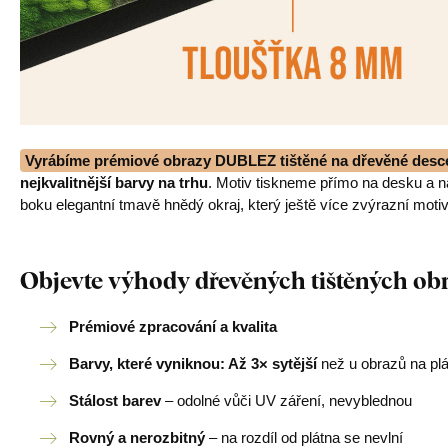
Vyrábíme prémiové obrazy DUBLEZ tištěné na dřevěné desc
nejkvalitnější barvy na trhu
. Motiv tiskneme přímo na desku a 
boku elegantní tmavě hnědý okraj, který ještě více zvýrazní motiv
Objevte výhody dřevěných tištěných o
Prémiové zpracování a kvalita
Barvy, které vyniknou: Až 3× sytější
než u obrazů na pl
Stálost barev
– odolné vůči UV záření, nevyblednou
Rovný a nerozbitný
– na rozdíl od plátna se nevlní