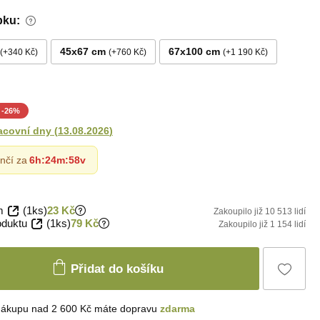
bku:
45x67 cm
67x100 cm
+340 Kč
+760 Kč
+1 190 Kč
-
26
%
acovní dny
(
13.08.2026
)
nčí za
6h
:
24m
:
56v
m
(1ks)
23 Kč
Zakoupilo již 10 513 lidí
oduktu
(1ks)
79 Kč
Zakoupilo již 1 154 lidí
Přidat do košíku
nákupu nad 2 600 Kč máte dopravu
zdarma