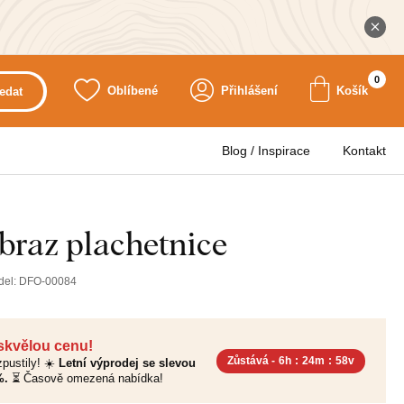
0
Oblíbené
Přihlášení
Košík
edat
Blog / Inspirace
Kontakt
braz plachetnice
del:
DFO-00084
 skvělou cenu!
Zůstává -
6h
:
24m
:
56v
pustily! ☀️
Letní výprodej se slevou
%.
⏳ Časově omezená nabídka!