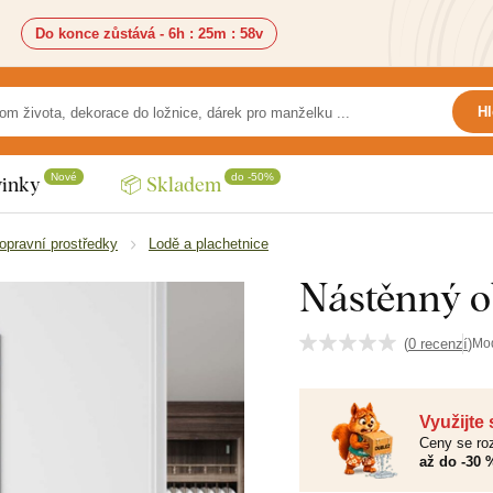
Do konce zůstává -
6h
:
25m
:
57v
Hl
Nové
do -50%
inky
📦 Skladem
opravní prostředky
Lodě a plachetnice
Nástěnný o
(
0 recenzí
)
Mo
Využijte
Ceny se roz
až do -30 