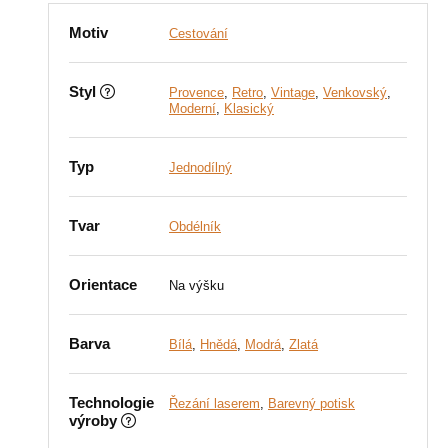
Motiv
Cestování
Styl
Provence
,
Retro
,
Vintage
,
Venkovský
,
Moderní
,
Klasický
Typ
Jednodílný
Tvar
Obdélník
Orientace
Na výšku
Barva
Bílá
,
Hnědá
,
Modrá
,
Zlatá
Technologie
Řezání laserem
,
Barevný potisk
výroby