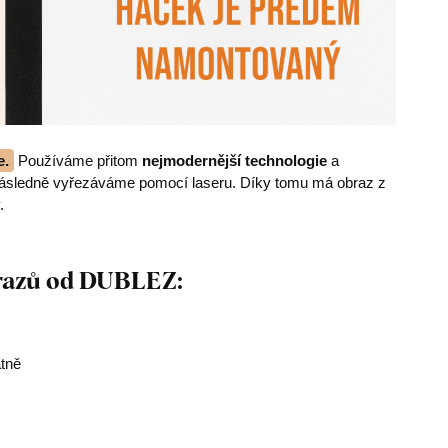
e.
Používáme přitom
nejmodernější technologie
a
následně vyřezáváme pomocí laseru. Díky tomu má obraz z
.
brazů od DUBLEZ:
átně