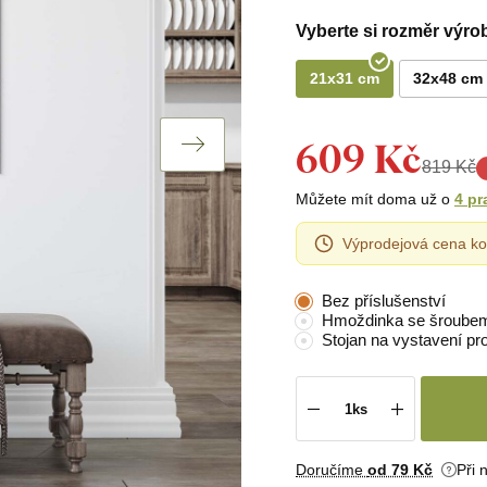
Vyberte si rozměr výro
21x31 cm
32x48 cm
609 Kč
819 Kč
Můžete mít doma už o
4 pr
Výprodejová cena ko
Bez příslušenství
Hmoždinka se šroube
Stojan na vystavení pr
Doručíme
od 79 Kč
Při 