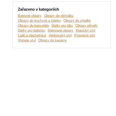
Zařazeno v kategoriích
Barevné obrazy
Obrazy do obýváku
Obrazy do kuchyně a jídelny
Obrazy do chodby
Obrazy do kanceláře
Dárky pro tátu
Obrazy přírody
Dárky pro babičku
Malované obrazy
Klasický styl
Lodě a plachetnice
Venkovský styl
Provence styl
Vintage styl
Obrazy do kavárny