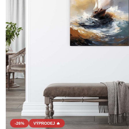
-26%
VÝPRODEJ 🔥