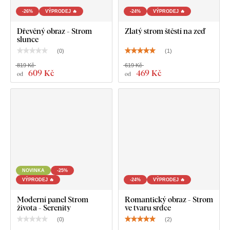
-26%
VÝPRODEJ 🔥
-24%
VÝPRODEJ 🔥
Co najdete v balíku?
Dřevěný obraz - Strom
Zlatý strom štěstí na zeď
slunce
Dřevěný obraz - Zlatý strom života
(
0
)
(
1
)
Předem namontovaný háček / háčky na druhé straně
819 Kč
619 Kč
609 Kč
469 Kč
obrazu
od
od
Přehledný návod na montáž
NOVINKA
-25%
VÝPRODEJ 🔥
-24%
VÝPRODEJ 🔥
Moderní panel Strom
Romantický obraz - Strom
života - Serenity
ve tvaru srdce
(
0
)
(
2
)