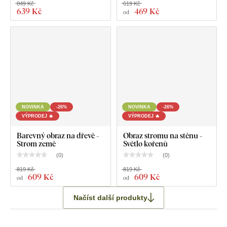
849 Kč
619 Kč
639 Kč
469 Kč
od
NOVINKA
-26%
NOVINKA
-26%
VÝPRODEJ 🔥
VÝPRODEJ 🔥
Barevný obraz na dřevě -
Obraz stromu na stěnu -
Strom země
Světlo kořenů
(
0
)
(
0
)
819 Kč
819 Kč
609 Kč
609 Kč
od
od
Načíst další produkty