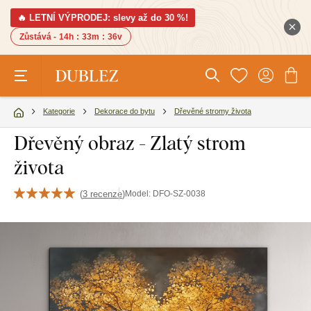
🔥 LETNÍ VÝPRODEJ: slevy až do 30 %!
Zůstává -
14h
:
33m
:
36v
Kategorie
Dekorace do bytu
Dřevěné stromy života
Dřevěný obraz - Zlatý strom
života
(
3 recenze
)
Model:
DFO-SZ-0038