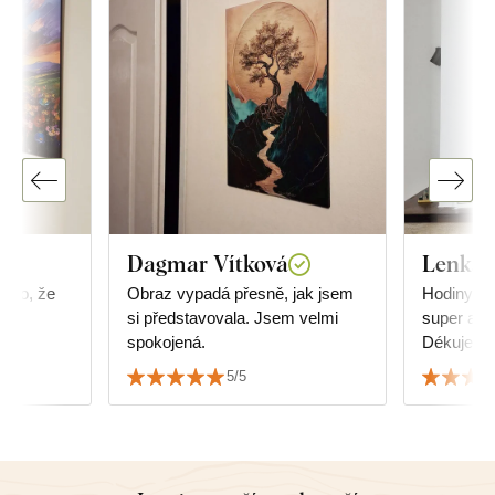
Dagmar Vítková
Lenka 
a to, že
Obraz vypadá přesně, jak jsem
Hodiny js
ně
si představovala. Jsem velmi
super a do
spokojená.
Dékujem
5/5