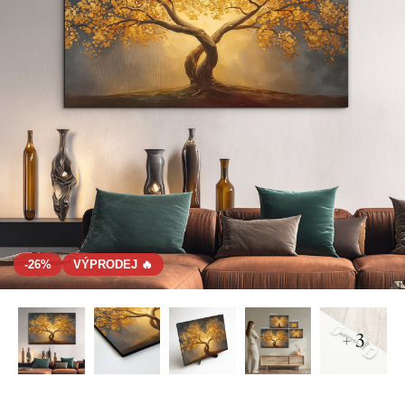
-26%
VÝPRODEJ 🔥
+ 3