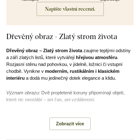
Napište vlastní recenzi.
Dřevěný obraz - Zlatý strom života
Dřevěný obraz – Zlatý strom života
zaujme teplými odstíny
a září zlatých listů, které vytvářejí
hřejivou atmosféru
.
Rozjasní stěnu nad pohovkou, v jídelně, ložnici či vstupní
chodbě. Vynikne v
moderním, rustikálním i klasickém
interiéru
a dodá mu jedinečný dotek elegance a klidu.
Význam obrazu:
Dvě propletené koruny připomínají objetí,
které nic neoslábí – ani čas, ani vzdálenost.
Zobrazit více