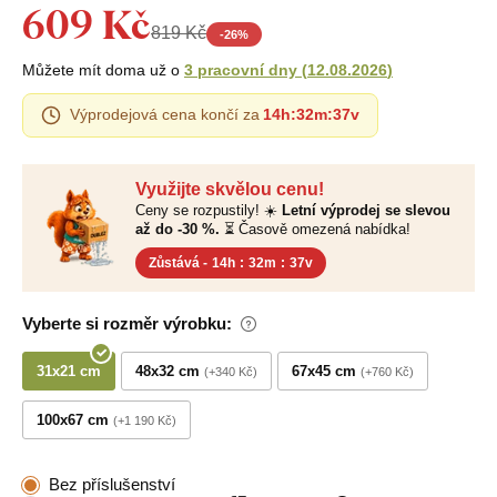
609 Kč
819 Kč
-
26
%
Můžete mít doma už o
3 pracovní dny
(
12.08.2026
)
Výprodejová cena končí za
14h
:
32m
:
36v
Využijte skvělou cenu!
Ceny se rozpustily! ☀️
Letní výprodej se slevou
až do -30 %.
⏳ Časově omezená nabídka!
Zůstává -
14h
:
32m
:
36v
Vyberte si rozměr výrobku:
31x21 cm
48x32 cm
67x45 cm
+340 Kč
+760 Kč
100x67 cm
+1 190 Kč
Bez příslušenství