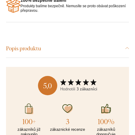
100% bezpečné balení
Produkty balíme bezpečně. Nemusíte se proto obávat poškození
přepravou.
Popis produktu
5,0
Hodnotili
3 zákazníci
100+
3
100%
zákazníků již
zákaznické recenze
zákazníků
nakoupilo
doporučuje