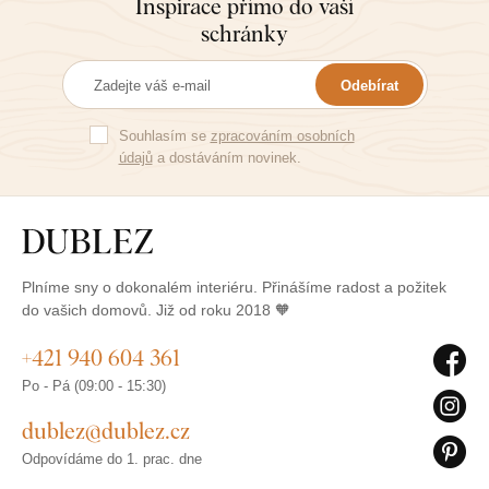
Inspirace přímo do vaší
schránky
Odebírat
Souhlasím se
zpracováním osobních
údajů
a dostáváním novinek.
Plníme sny o dokonalém interiéru. Přinášíme radost a požitek
do vašich domovů. Již od roku 2018 🧡
+421 940 604 361
Po - Pá (09:00 - 15:30)
dublez@dublez.cz
Odpovídáme do 1. prac. dne