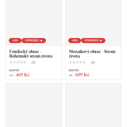
U rozměru 31x21 cm a 48x32 cm obsahuje obraz
jeden háček.
U rozměru 67x45 cm a 100x67 cm obsahuje obraz 2
háčky.
-24%
VÝPRODEJ 🔥
-26%
VÝPRODEJ 🔥
Umělecký obraz -
Mozaikový obraz - Strom
Bohémský strom života
života
(
0
)
(
0
)
619 Kč
819 Kč
469 Kč
609 Kč
od
od