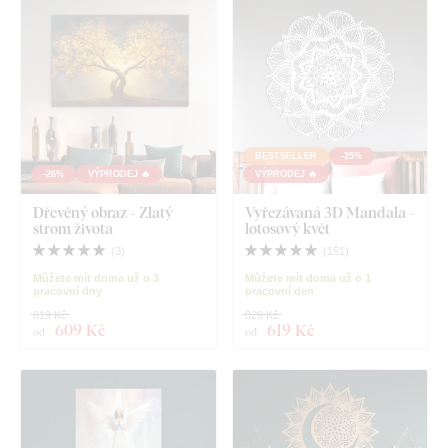
BESTSELLER
-25%
-26%
VÝPRODEJ 🔥
VÝPRODEJ 🔥
Dřevěný obraz - Zlatý
Vyřezávaná 3D Mandala -
strom života
lotosový květ
(
3
)
(
151
)
Můžete mít doma už o 3
Můžete mít doma už o 1
pracovní dny
pracovní den
819 Kč
829 Kč
609 Kč
619 Kč
od
od