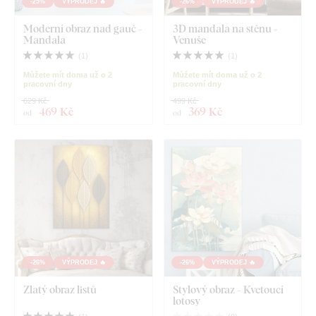
-25%
VÝPRODEJ 🔥
-26%
VÝPRODEJ 🔥
Moderní obraz nad gauč -
3D mandala na stěnu -
Mandala
Venuše
(
1
)
(
1
)
Můžete mít doma už o 2
Můžete mít doma už o 2
pracovní dny
pracovní dny
629 Kč
499 Kč
469 Kč
369 Kč
od
od
-26%
VÝPRODEJ 🔥
-26%
VÝPRODEJ 🔥
Zlatý obraz listů
Stylový obraz - Kvetoucí
lotosy