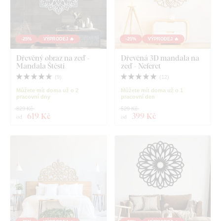
-25%
VÝPRODEJ 🔥
-25%
VÝPRODEJ 🔥
Dřevěný obraz na zeď -
Dřevěná 3D mandala na
Mandala Štěstí
zeď - Neferet
(
9
)
(
12
)
Můžete mít doma už o 2
Můžete mít doma už o 1
pracovní dny
pracovní den
829 Kč
529 Kč
619 Kč
399 Kč
od
od