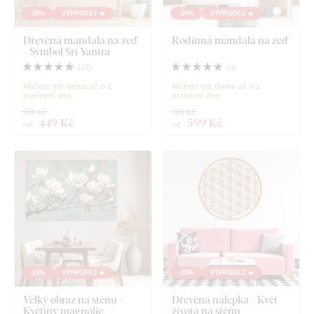
-25%
VÝPRODEJ 🔥
-24%
VÝPRODEJ 🔥
Dřevěná mandala na zeď
Rodinná mandala na zeď
- Symbol Sri Yantra
(
12
)
(
4
)
Můžete mít doma už o 1
Můžete mít doma už o 1
pracovní den
pracovní den
599 Kč
789 Kč
449 Kč
599 Kč
od
od
-26%
VÝPRODEJ 🔥
-25%
VÝPRODEJ 🔥
Velký obraz na stěnu -
Dřevěná nálepka - Květ
Květiny magnólie
života na stěnu