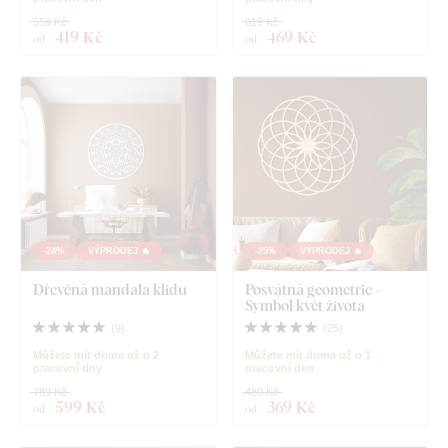
559 Kč
619 Kč
419 Kč
469 Kč
od
od
-24%
VÝPRODEJ 🔥
-25%
VÝPRODEJ 🔥
Dřevěná mandala klidu
Posvátná geometrie -
Symbol květ života
(
9
)
(
25
)
Můžete mít doma už o 2
Můžete mít doma už o 1
pracovní dny
pracovní den
789 Kč
489 Kč
599 Kč
369 Kč
od
od