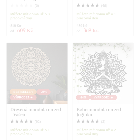
(
0
)
(
46
)
Můžete mít doma už o 3
Můžete mít doma už o 1
pracovní dny
pracovní den
819 Kč
489 Kč
609 Kč
369 Kč
od
od
BESTSELLER
-25%
VÝPRODEJ 🔥
-24%
VÝPRODEJ 🔥
Dřevěná mandala na zeď
Boho mandala na zeď -
- Vášeň
Jogínka
(
92
)
(
3
)
Můžete mít doma už o 1
Můžete mít doma už o 2
pracovní den
pracovní dny