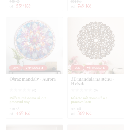
749 Kč
989 Kč
559 Kč
749 Kč
od
od
-24%
VÝPRODEJ 🔥
-26%
VÝPRODEJ 🔥
Obraz mandaly - Aurora
3D mandala na stěnu -
Hvězda
(
0
)
(
0
)
Můžete mít doma už o 3
Můžete mít doma už o 1
pracovní dny
pracovní den
619 Kč
499 Kč
469 Kč
369 Kč
od
od