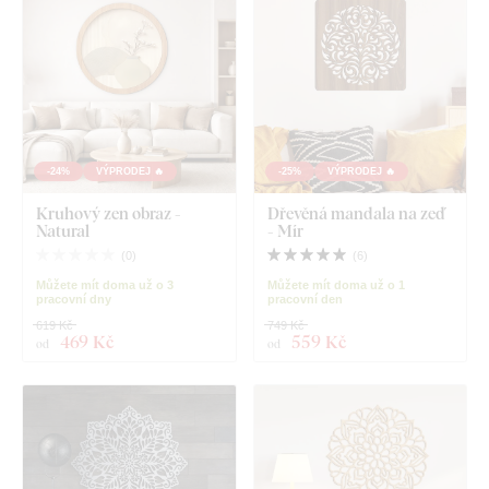
-24%
VÝPRODEJ 🔥
-25%
VÝPRODEJ 🔥
Kruhový zen obraz -
Dřevěná mandala na zeď
Natural
- Mír
(
0
)
(
6
)
Můžete mít doma už o 3
Můžete mít doma už o 1
pracovní dny
pracovní den
619 Kč
749 Kč
469 Kč
559 Kč
od
od