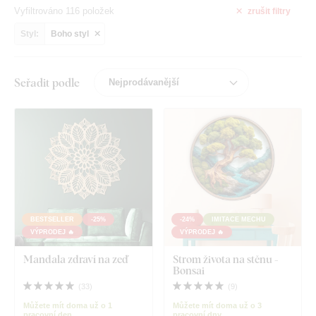
Vyfiltrováno 116 položek
zrušit
filtry
Styl:
Boho styl
Seřadit podle
BESTSELLER
-25%
-24%
IMITACE MECHU
VÝPRODEJ 🔥
VÝPRODEJ 🔥
Mandala zdraví na zeď
Strom života na stěnu -
Bonsai
(
33
)
(
9
)
Můžete mít doma už o 1
Můžete mít doma už o 3
pracovní den
pracovní dny