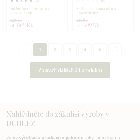
(
1
)
(
0
)
Můžete mít doma už o 3
Můžete mít doma už o 3
pracovní dny
pracovní dny
819 Kč
819 Kč
609 Kč
609 Kč
od
od
1
2
3
4
5
Zobrazit dalších 24 produktů
Nahlédněte do zákulisí výroby v
DUBLEZ
Jsme výrobce a prodejce v jednom.
Díky tomu máme