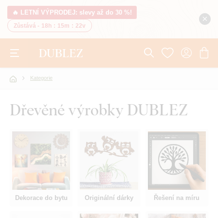
🔥 LETNÍ VÝPRODEJ: slevy až do 30 %!
Zůstává -
18h
:
15m
:
21v
Kategorie
Dřevěné výrobky DUBLEZ
Dekorace do bytu
Originální dárky
Řešení na míru