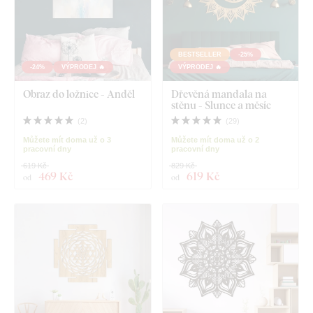
BESTSELLER
-25%
-24%
VÝPRODEJ 🔥
VÝPRODEJ 🔥
Obraz do ložnice - Anděl
Dřevěná mandala na
stěnu - Slunce a měsíc
(
2
)
(
29
)
Můžete mít doma už o 3
Můžete mít doma už o 2
pracovní dny
pracovní dny
619 Kč
829 Kč
469 Kč
619 Kč
od
od