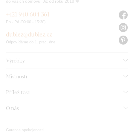
do vašich domovů. Již od roku 2018 🧡
+421 940 604 361
Po - Pá (09:00 - 15:30)
dublez@dublez.cz
Odpovídáme do 1. prac. dne
Výrobky
Místnosti
Příležitosti
O nás
Garance spokojenosti